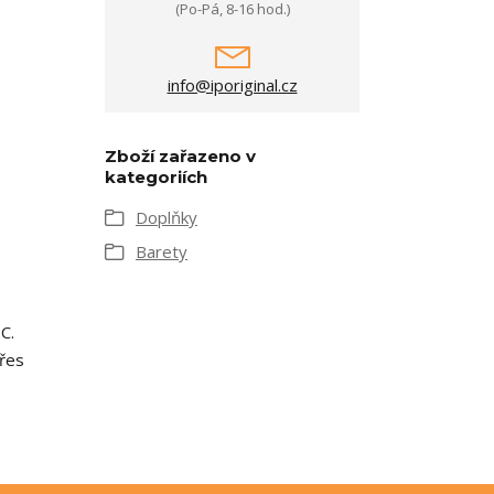
(Po-Pá, 8-16 hod.)
info@iporiginal.cz
Zboží zařazeno v
kategoriích
Doplňky
Barety
C.
přes