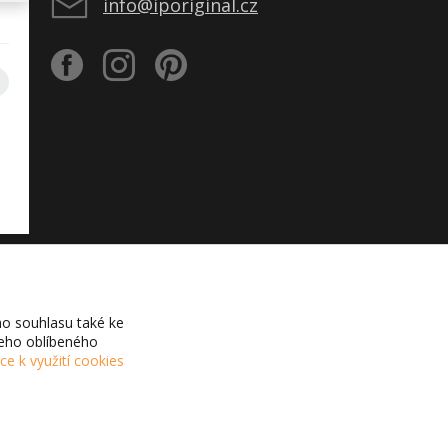
info@iporiginal.cz
o souhlasu také ke
šeho oblíbeného
íce k využití cookies