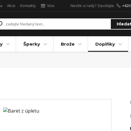
a
Akce
Kontakty
Více
Nevíte si rady? Zavolejte.
+420
Hleda
y
Šperky
Brože
Doplňky