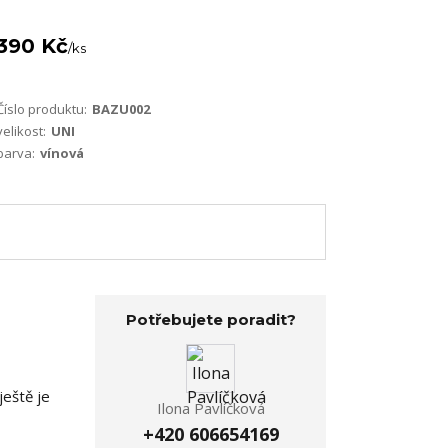
390 Kč
/
ks
Číslo produktu:
BAZU002
velikost:
UNI
barva:
vínová
Potřebujete poradit?
ještě je
Ilona Pavlíčková
+420 606654169