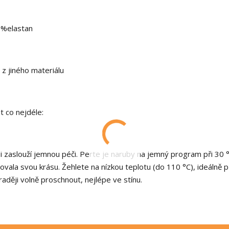
5%elastan
z jiného materiálu
t co nejdéle:
si zaslouží jemnou péči. Perte je naruby na jemný program při 30 °
chovala svou krásu. Žehlete na nízkou teplotu (do 110 °C), ideálně 
raději volně proschnout, nejlépe ve stínu.