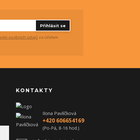
Přihlásit se
ním osobních údajů
za účelem
KONTAKTY
Ilona Pavlíčková
+420 606654169
(Po-Pá, 8-16 hod.)