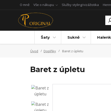
O mně
Vše o nákupu
Služby styling/vizážistika
Henn
Šaty
Sukně
Halenk
Úvod
Doplňky
Baret z úpletu
Baret z úpletu