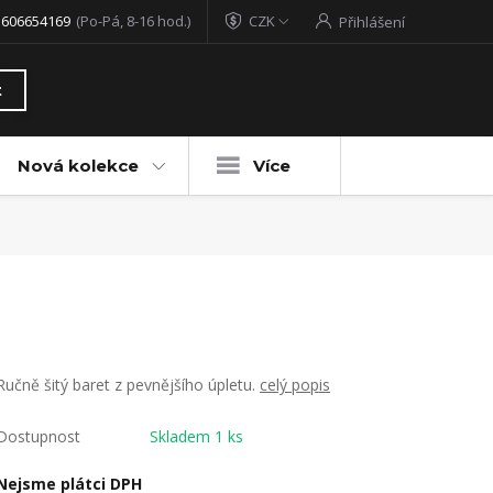
 606654169
(Po-Pá, 8-16 hod.)
CZK
Přihlášení
t
Nová kolekce
Více
Ručně šitý baret z pevnějšího úpletu.
celý popis
Dostupnost
Skladem 1 ks
Nejsme plátci DPH