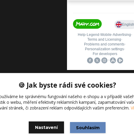
🍪 Jak byste rádi své cookies?
oužíváme ke správnému fungování našeho e-shopu a v případě vašeh
istik o webu, měření efektivity reklamních kampaní, zapamatování va
ívání stránek, či zobrazení reklam odpovídajících vašim preferencím.
V
Vytvořeno na
Eshop-rychle.cz
Nastavení
Souhlasím