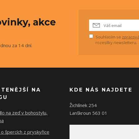
vinky, akce
Souhlasím se
zpracová
rozesílky newsletteru.
ednou za 14 dní.
ČTENĚJŠÍ NA
KDE NÁS NAJDETE
GU
Žichlínek 254
lo na zeď v bohostylu,
Lanškroun 563 01
ba
o špercích z pryskyřice