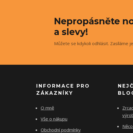
Nepropásněte no
a slevy!
Můžete se kdykoli odhlásit. Zasíláme j
INFORMACE PRO
NEJ
ZÁKAZNÍKY
BLO
O mně
Zrcad
výro
Vše o nákupu
Něco 
Obchodní podmínky