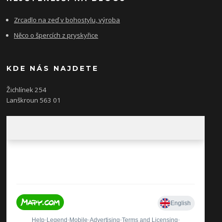
Zrcadlo na zeď v bohostylu, výroba
Něco o špercích z pryskyřice
KDE NÁS NAJDETE
Žichlínek 254
Lanškroun 563 01