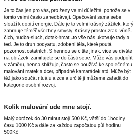
Je to čas jen pro vás, pro ženy velmi důležité, portože se v
tomto velmi často zanedbávají. Opečování sama sebe
slouží k dobití energie. Dále je to velmi krásný zážitek, který
zahrnuje téměř všechny smysly. Krásný prostor-zrak, vůně-
čich, hudba-sluch, dotek-hmat...to vše nás ukotvuje tady a
teď. Je to druh bodyartu, zdobení těla, které poutá
pozornost ostatních. S hennou se cítíte jinak, více se díváte
na obrázek, zamilujete se do části sebe. Může vás podpořit
v záměru, henna sbližuje, často se používá ke společnému
malování matek a dcer, případně kamarádek atd. Může být
též jako součát rituálu a zcela určitě ji můžeme zařadit do
kategorie osobní rozvoj.
Kolik malování ode mne stojí.
Malý obrázek do 30 minut stojí 500 Kč, větší do 1hodiny
času 1000 Kč a dále za každou započatou půl hodinu
500Kč