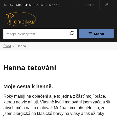
+420 606654169
(Po-Pá, 8-16 hod.)
CZK
Menu
Úvod
Henna
Henna tetování
Moje cesta k henně.
Roky maluji na oblečení a je to jedna z částí mojí práce,
kterou nejvíc miluji. Vlastně kvůli malování jsem začala šít,
abych měla na co malovat. Možná tomu přispělo i to, že
jsem alergická na klasické barvy na vlasy a tak už roky