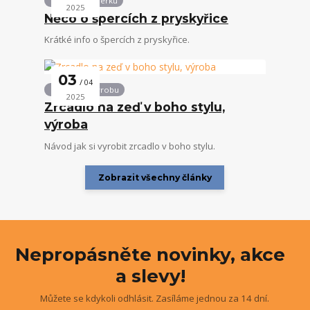
Vše kolem šperků
2025
Něco o špercích z pryskyřice
Krátké info o špercích z pryskyřice.
03
04
Návody na výrobu
2025
Zrcadlo na zeď v boho stylu,
výroba
Návod jak si vyrobit zrcadlo v boho stylu.
Zobrazit všechny články
Nepropásněte novinky, akce
a slevy!
Můžete se kdykoli odhlásit. Zasíláme jednou za 14 dní.