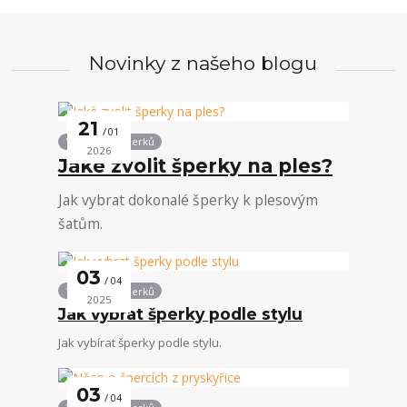
Novinky z našeho blogu
21
01
Vše kolem šperků
2026
Jaké zvolit šperky na ples?
Jak vybrat dokonalé šperky k plesovým
šatům.
03
04
Vše kolem šperků
2025
Jak vybrat šperky podle stylu
Jak vybírat šperky podle stylu.
03
04