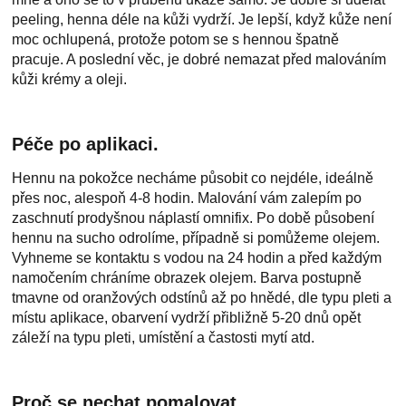
peeling, henna déle na kůži vydrží. Je lepší, když kůže není
moc ochlupená, protože potom se s hennou špatně
pracuje. A poslední věc, je dobré nemazat před malováním
kůži krémy a oleji.
Péče po aplikaci.
Hennu na pokožce necháme působit co nejdéle, ideálně
přes noc, alespoň 4-8 hodin. Malování vám zalepím po
zaschnutí prodyšnou náplastí omnifix. Po době působení
hennu na sucho odrolíme, případně si pomůžeme olejem.
Vyhneme se kontaktu s vodou na 24 hodin a před každým
namočením chráníme obrazek olejem. Barva postupně
tmavne od oranžových odstínů až po hnědé, dle typu pleti a
místu aplikace, obarvení vydrží přibližně 5-20 dnů opět
záleží na typu pleti, umístění a častosti mytí atd.
Proč se nechat pomalovat.