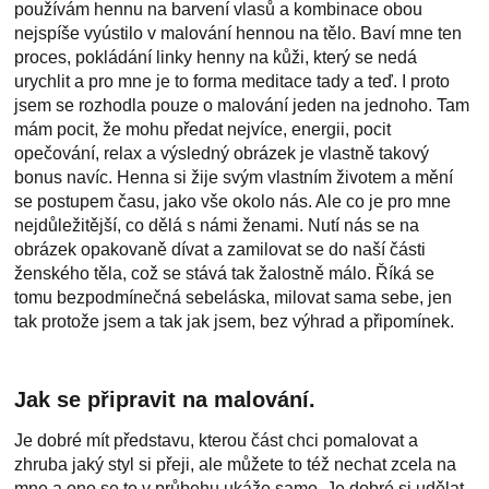
používám hennu na barvení vlasů a kombinace obou
nejspíše vyústilo v malování hennou na tělo. Baví mne ten
proces, pokládání linky henny na kůži, který se nedá
urychlit a pro mne je to forma meditace tady a teď. I proto
jsem se rozhodla pouze o malování jeden na jednoho. Tam
mám pocit, že mohu předat nejvíce, energii, pocit
opečování, relax a výsledný obrázek je vlastně takový
bonus navíc. Henna si žije svým vlastním životem a mění
se postupem času, jako vše okolo nás. Ale co je pro mne
nejdůležitější, co dělá s námi ženami. Nutí nás se na
obrázek opakovaně dívat a zamilovat se do naší části
ženského těla, což se stává tak žalostně málo. Říká se
tomu bezpodmínečná sebeláska, milovat sama sebe, jen
tak protože jsem a tak jak jsem, bez výhrad a připomínek.
Jak se připravit na malování.
Je dobré mít představu, kterou část chci pomalovat a
zhruba jaký styl si přeji, ale můžete to též nechat zcela na
mne a ono se to v průbehu ukáže samo. Je dobré si udělat