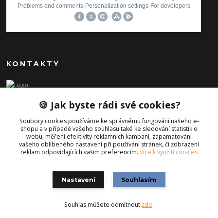
KONTAKTY
Ilona Pavlíčková
🍪 Jak byste rádi své cookies?
+420 606654169
(Po-Pá, 8-16 hod.)
Soubory cookies používáme ke správnému fungování našeho e-
shopu a v případě vašeho souhlasu také ke sledování statistik o
info@iporiginal.cz
webu, měření efektivity reklamních kampaní, zapamatování
vašeho oblíbeného nastavení při používání stránek, či zobrazení
reklam odpovídajících vašim preferencím.
Více k využití cookies
Nastavení
Souhlasím
Souhlas můžete odmítnout
zde
.
Vytvořeno na
Eshop-rychle.cz