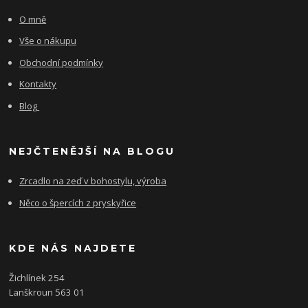
O mně
Vše o nákupu
Obchodní podmínky
Kontakty
Blog
NEJČTENĚJŠÍ NA BLOGU
Zrcadlo na zeď v bohostylu, výroba
Něco o špercích z pryskyřice
KDE NÁS NAJDETE
Žichlínek 254
Lanškroun 563 01