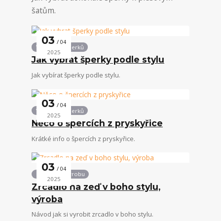
šatům.
03
04
Vše kolem šperků
2025
Jak vybrat šperky podle stylu
Jak vybírat šperky podle stylu.
03
04
Vše kolem šperků
2025
Něco o špercích z pryskyřice
Krátké info o špercích z pryskyřice.
03
04
Návody na výrobu
2025
Zrcadlo na zeď v boho stylu,
výroba
Návod jak si vyrobit zrcadlo v boho stylu.