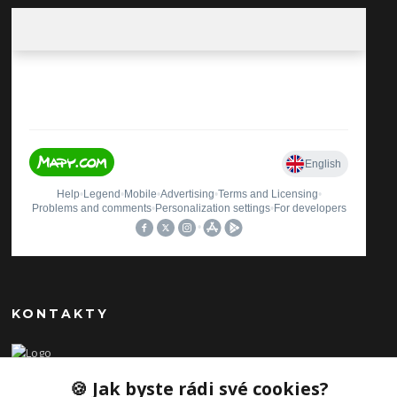
KONTAKTY
Ilona Pavlíčková
🍪 Jak byste rádi své cookies?
+420 606654169