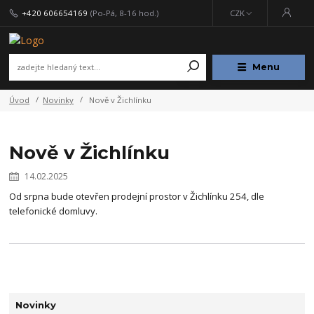
+420 606654169
(Po-Pá, 8-16 hod.)
CZK
Menu
Úvod
Novinky
Nově v Žichlínku
Nově v Žichlínku
14.02.2025
Od srpna bude otevřen prodejní prostor v Žichlínku 254, dle
telefonické domluvy.
Novinky