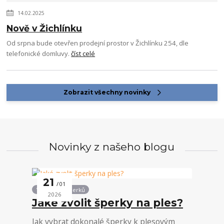
14.02.2025
Nově v Žichlínku
Od srpna bude otevřen prodejní prostor v Žichlínku 254, dle
telefonické domluvy.
číst celé
Zobrazit všechny novinky
Novinky z našeho blogu
21
01
Vše kolem šperků
2026
Jaké zvolit šperky na ples?
Jak vybrat dokonalé šperky k plesovým