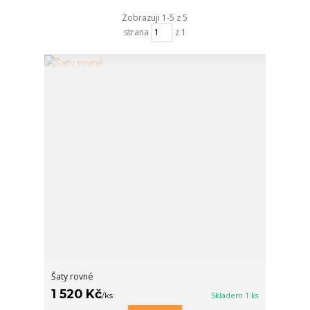
Zobrazuji 1-5 z 5
strana
z 1
Šaty rovné
1 520 Kč
/
ks
Skladem 1 ks