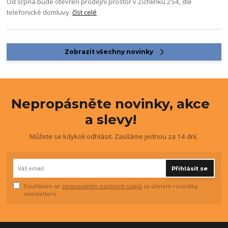
Od srpna bude otevřen prodejní prostor v Žichlínku 254, dle
telefonické domluvy.
číst celé
Zobrazit všechny novinky
Nepropásněte novinky, akce
a slevy!
Můžete se kdykoli odhlásit. Zasíláme jednou za 14 dní.
Přihlásit se
Souhlasím se
zpracováním osobních údajů
za účelem rozesílky
newsletteru.