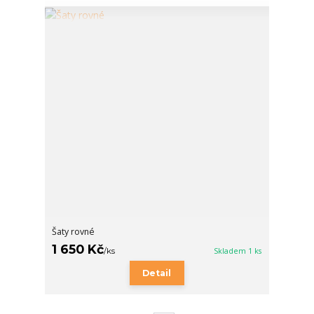
Šaty rovné
1 650 Kč
/
ks
Skladem 1 ks
Detail