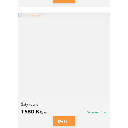
Šaty rovné
1 580 Kč
/
ks
Skladem 1 ks
Detail