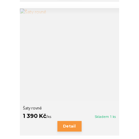
Šaty rovné
1 390 Kč
/
ks
Skladem 1 ks
Detail