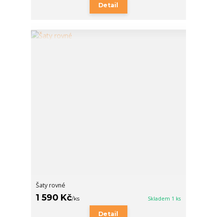
Detail
Šaty rovné
1 590 Kč
/
ks
Skladem 1 ks
Detail