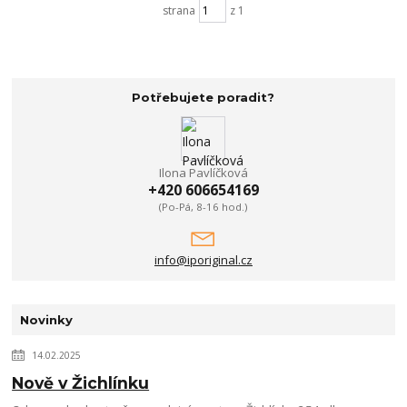
strana
z 1
Potřebujete poradit?
Ilona Pavlíčková
+420 606654169
(Po-Pá, 8-16 hod.)
info@iporiginal.cz
Novinky
14.02.2025
Nově v Žichlínku