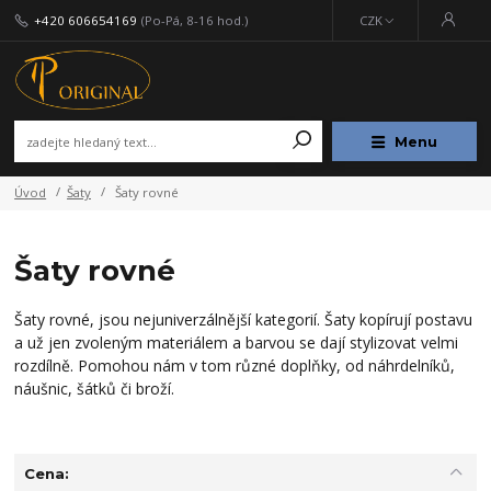
+420 606654169
(Po-Pá, 8-16 hod.)
CZK
Menu
Úvod
Šaty
Šaty rovné
Šaty rovné
Šaty rovné, jsou nejuniverzálnější kategorií. Šaty kopírují postavu
a už jen zvoleným materiálem a barvou se dají stylizovat velmi
rozdílně. Pomohou nám v tom různé doplňky, od náhrdelníků,
náušnic, šátků či broží.
Cena: