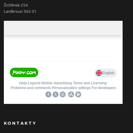
Žichlínek 254
Lanškroun 563 01
KONTAKTY