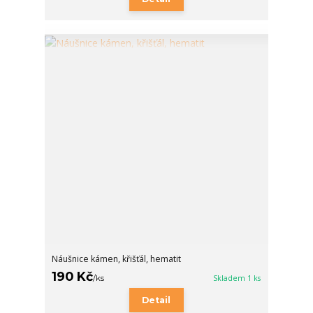
Náušnice kámen, křišťál, hematit
190 Kč
/
ks
Skladem 1 ks
Detail