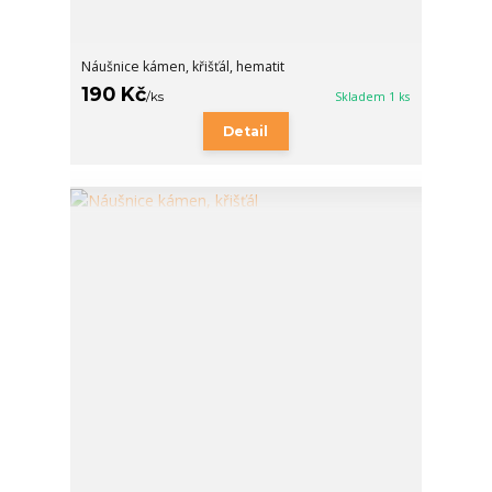
Náušnice kámen, křišťál, hematit
190 Kč
/
ks
Skladem 1 ks
Detail