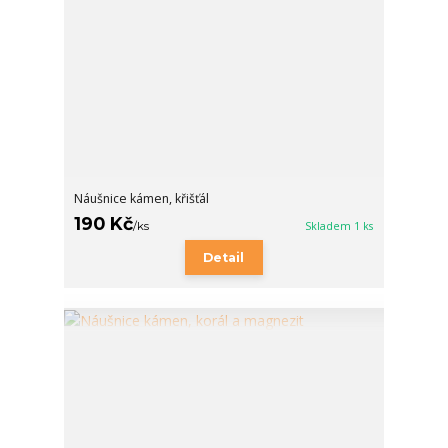
Náušnice kámen, křišťál
190 Kč
/
ks
Skladem 1 ks
Detail