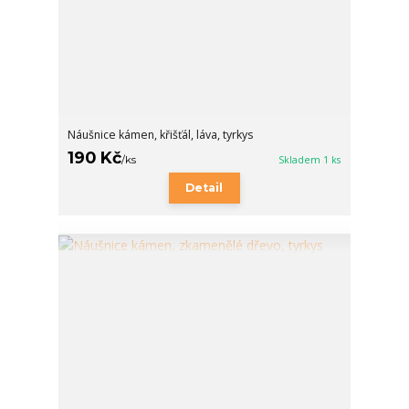
Náušnice kámen, křišťál, láva, tyrkys
190 Kč
/
ks
Skladem 1 ks
Detail