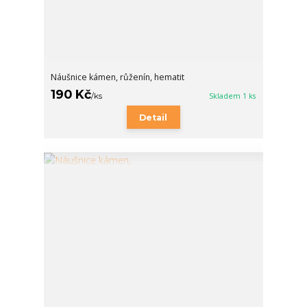
Náušnice kámen, růženín, hematit
190 Kč
/
ks
Skladem 1 ks
Detail