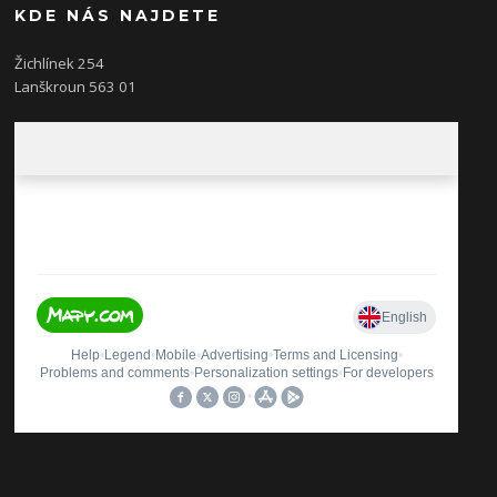
KDE NÁS NAJDETE
Žichlínek 254
Lanškroun 563 01