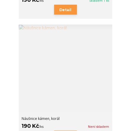
/
ks
Skladem 1 ks
Detail
Náušnice kámen, korál
190 Kč
/
ks
Není skladem