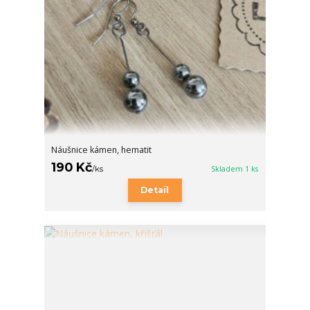
Náušnice kámen, hematit
190 Kč
/
ks
Skladem 1 ks
Detail