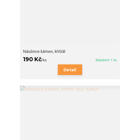
Náušnice kámen, křišťál
190 Kč
/
ks
Skladem 1 ks
Detail