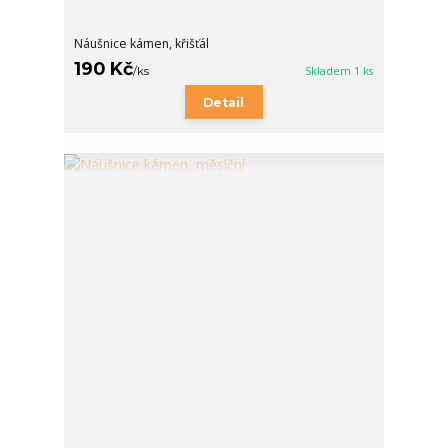
Náušnice kámen, křišťál
190 Kč
/
ks
Skladem 1 ks
Detail