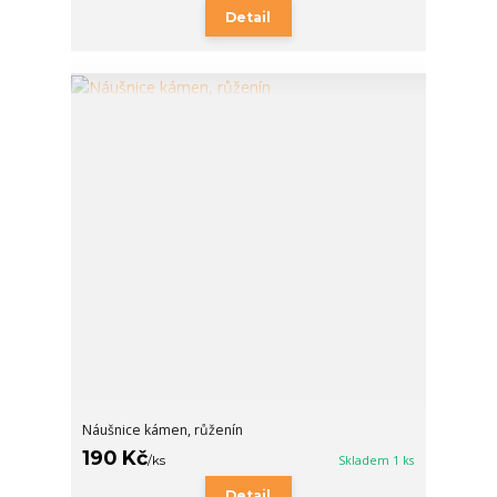
Detail
Náušnice kámen, růženín
190 Kč
/
ks
Skladem 1 ks
Detail