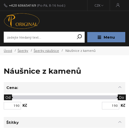
+420 606654169
(Po-Pá, 8-16 hod.)
CZK
Menu
Úvod
Šperky
Šperky náušnice
Náušnice z kamenů
Náušnice z kamenů
Cena:
Od
Do
Kč
Kč
Štítky