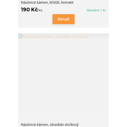
Náušnice kámen, křišťál, hematit
190 Kč
/
ks
Skladem 1 ks
Detail
Náušnice kámen, obsidián vločkový