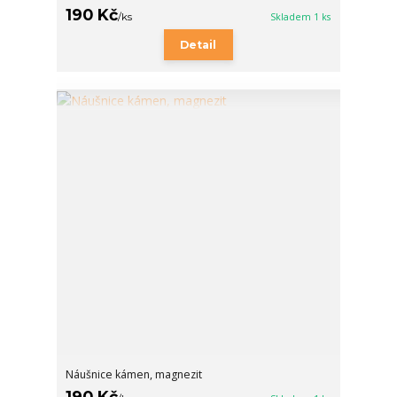
190 Kč
/
ks
Skladem 1 ks
Detail
Náušnice kámen, magnezit
190 Kč