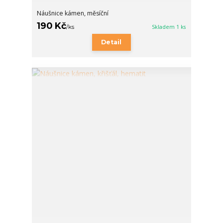
Náušnice kámen, měsíční
190 Kč
/
ks
Skladem 1 ks
Detail