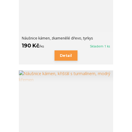
Náušnice kámen, zkamenělé dřevo, tyrkys
190 Kč
/
ks
Skladem 1 ks
Detail