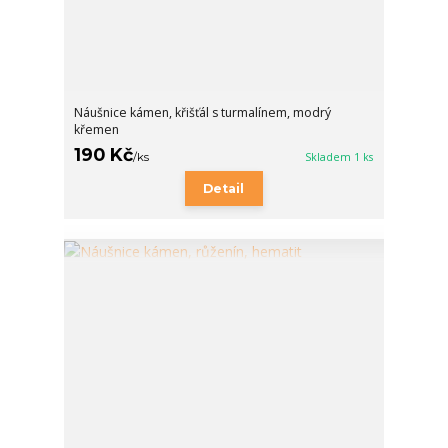
Náušnice kámen, křišťál s turmalínem, modrý
křemen
190 Kč
/
ks
Skladem 1 ks
Detail