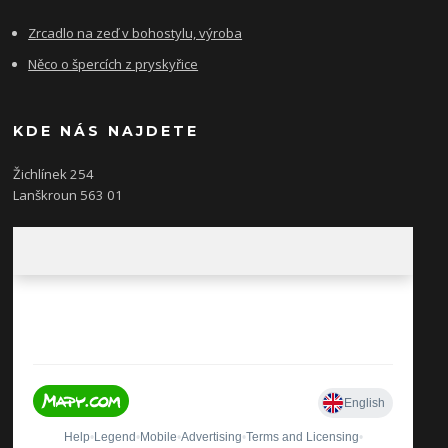
Zrcadlo na zeď v bohostylu, výroba
Něco o špercích z pryskyřice
KDE NÁS NAJDETE
Žichlínek 254
Lanškroun 563 01