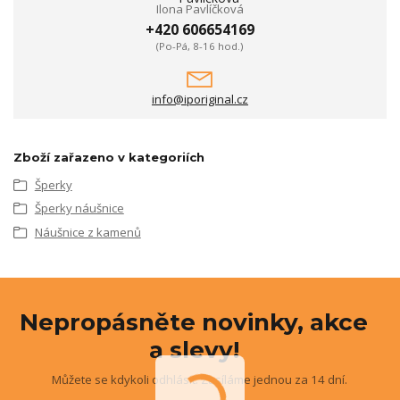
Ilona Pavlíčková
+420 606654169
(Po-Pá, 8-16 hod.)
info@iporiginal.cz
Zboží zařazeno v kategoriích
Šperky
Šperky náušnice
Náušnice z kamenů
Nepropásněte novinky, akce
a slevy!
Můžete se kdykoli odhlásit. Zasíláme jednou za 14 dní.