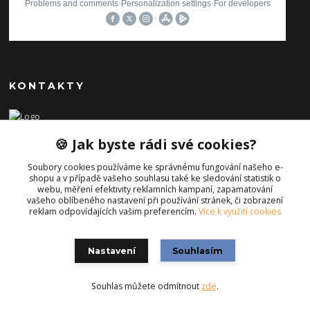
KONTAKTY
Ilona Pavlíčková
🍪 Jak byste rádi své cookies?
+420 606654169
(Po-Pá, 8-16 hod.)
Soubory cookies používáme ke správnému fungování našeho e-
shopu a v případě vašeho souhlasu také ke sledování statistik o
info@iporiginal.cz
webu, měření efektivity reklamních kampaní, zapamatování
vašeho oblíbeného nastavení při používání stránek, či zobrazení
reklam odpovídajících vašim preferencím.
Více k využití cookies
Nastavení
Souhlasím
Souhlas můžete odmítnout
zde
.
Vytvořeno na
Eshop-rychle.cz