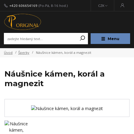
+420 606654169
(Po-Pá, 8-16 hod.)
CZK
Menu
Úvod
Šperky
Náušnice kámen, korál a magnezit
Náušnice kámen, korál a
magnezit