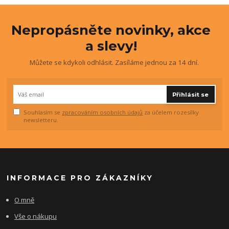
Nepropásněte novinky, akce
a slevy!
Můžete se kdykoli odhlásit. Zasíláme jednou za 14 dní.
Přihlásit se
Souhlasím se
zpracováním osobních údajů
za účelem rozesílky
newsletteru.
INFORMACE PRO ZÁKAZNÍKY
O mně
Vše o nákupu