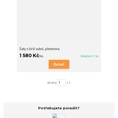
Šaty s širší sukní, pletenina
1 580 Kč
/
ks
Skladem 1 ks
Detail
strana
z 1
Potřebujete poradit?