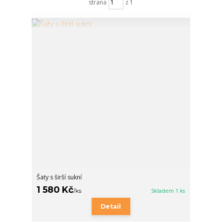
strana
z 1
Šaty s širší sukní
1 580 Kč
/
ks
Skladem 1 ks
Detail