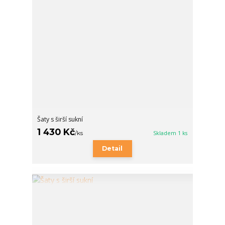
Šaty s širší sukní
1 430 Kč
/
ks
Skladem 1 ks
Detail