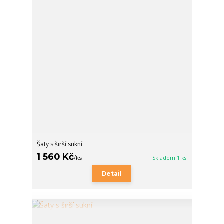
Šaty s širší sukní
1 560 Kč
/
ks
Skladem 1 ks
Detail