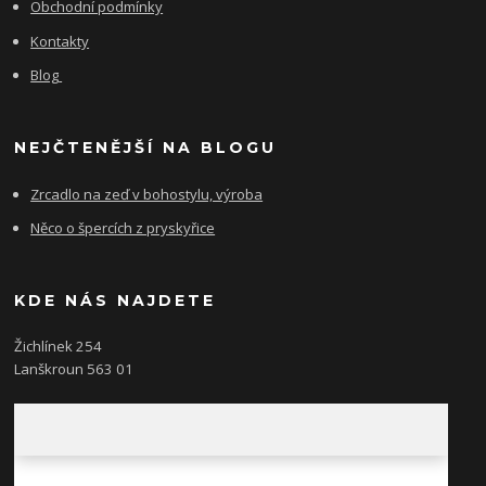
Obchodní podmínky
Kontakty
Blog
NEJČTENĚJŠÍ NA BLOGU
Zrcadlo na zeď v bohostylu, výroba
Něco o špercích z pryskyřice
KDE NÁS NAJDETE
Žichlínek 254
Lanškroun 563 01