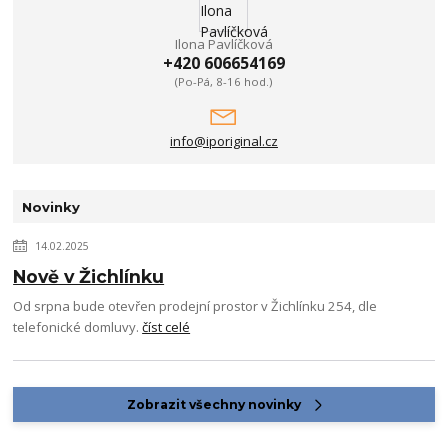
Ilona Pavlíčková
+420 606654169
(Po-Pá, 8-16 hod.)
info@iporiginal.cz
Novinky
14.02.2025
Nově v Žichlínku
Od srpna bude otevřen prodejní prostor v Žichlínku 254, dle
telefonické domluvy.
číst celé
Zobrazit všechny novinky