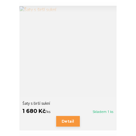
Šaty s širší sukní
1 680 Kč
/
ks
Skladem 1 ks
Detail