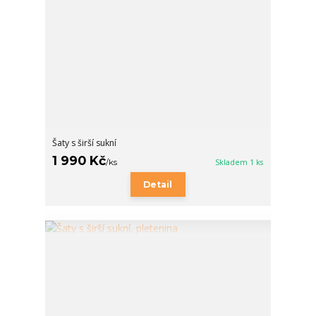
Šaty s širší sukní
1 990 Kč
/
ks
Skladem 1 ks
Detail