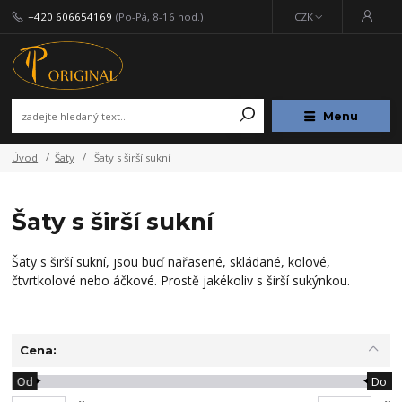
+420 606654169
(Po-Pá, 8-16 hod.)
CZK
Menu
Úvod
Šaty
Šaty s širší sukní
Šaty s širší sukní
Šaty s širší sukní, jsou buď nařasené, skládané, kolové,
čtvrtkolové nebo áčkové. Prostě jakékoliv s širší sukýnkou.
Cena:
Od
Do