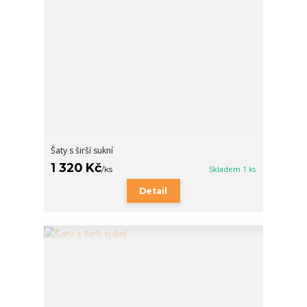
Šaty s širší sukní
1 320 Kč
/
ks
Skladem 1 ks
Detail