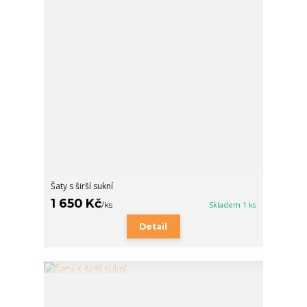
Šaty s širší sukní
1 650 Kč
/
ks
Skladem 1 ks
Detail