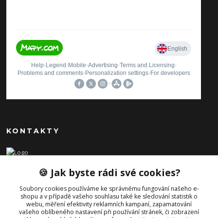
KONTAKTY
Ilona Pavlíčková
🍪 Jak byste rádi své cookies?
+420 606654169
(Po-Pá, 8-16 hod.)
Soubory cookies používáme ke správnému fungování našeho e-
shopu a v případě vašeho souhlasu také ke sledování statistik o
info@iporiginal.cz
webu, měření efektivity reklamních kampaní, zapamatování
vašeho oblíbeného nastavení při používání stránek, či zobrazení