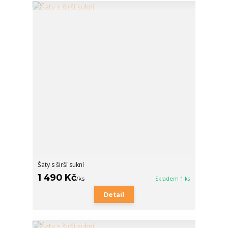
Šaty s širší sukní
1 490 Kč
/
ks
Skladem 1 ks
Detail