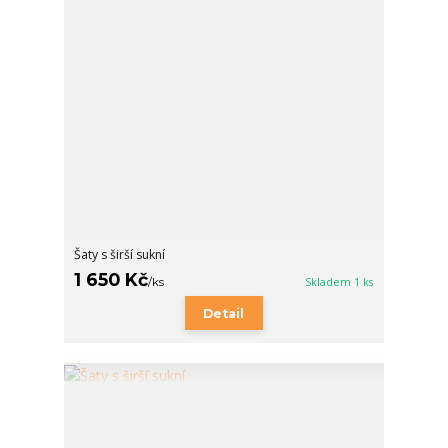
Šaty s širší sukní
1 650 Kč
/
ks
Skladem 1 ks
Detail