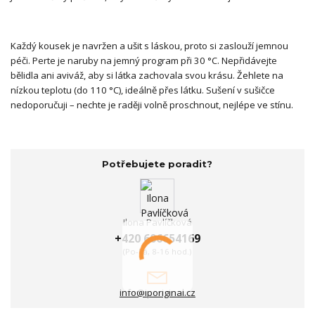
Každý kousek je navržen a ušit s láskou, proto si zaslouží jemnou
péči. Perte je naruby na jemný program při 30 °C. Nepřidávejte
bělidla ani aviváž, aby si látka zachovala svou krásu. Žehlete na
nízkou teplotu (do 110 °C), ideálně přes látku. Sušení v sušičce
nedoporučuji – nechte je raději volně proschnout, nejlépe ve stínu.
Potřebujete poradit?
Ilona Pavlíčková
+420 606654169
(Po-Pá, 8-16 hod.)
info@iporiginal.cz