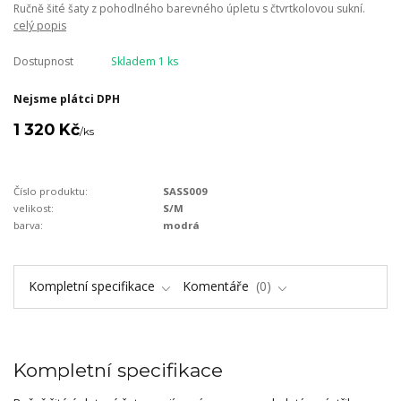
Ručně šité šaty z pohodlného barevného úpletu s čtvrtkolovou sukní.
celý popis
Dostupnost
Skladem 1 ks
Nejsme plátci DPH
1 320 Kč
/
ks
Číslo produktu:
SASS009
velikost:
S/M
barva:
modrá
Kompletní specifikace
Komentáře
0
Kompletní specifikace