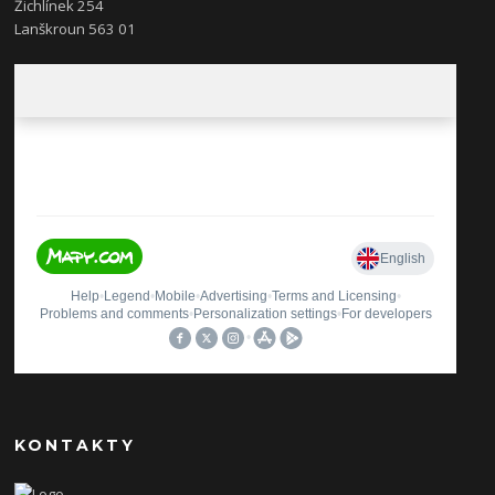
Žichlínek 254
Lanškroun 563 01
KONTAKTY