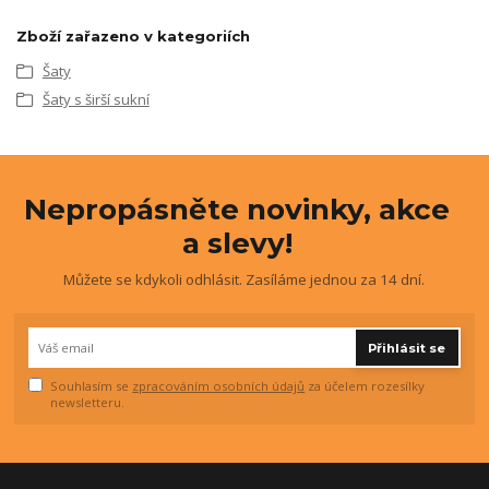
Zboží zařazeno v kategoriích
Šaty
Šaty s širší sukní
Nepropásněte novinky, akce
a slevy!
Můžete se kdykoli odhlásit. Zasíláme jednou za 14 dní.
Přihlásit se
Souhlasím se
zpracováním osobních údajů
za účelem rozesílky
newsletteru.