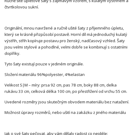
Ručně šité úpletové šaty s zajímavým vzorem, s kulatým výstřihem a
čtvrtkolovou sukní.
Originální, mnou navržené a ručně ušité šaty z příjemného úpletu,
který se krásně přizpůsobí postavě. Horní díl má jednoduchý kulatý
výstřih, střih kopíruje postavu pro ženský, nadčasový vzhled. Šaty
jsou velmi stylové a pohodlné, velmi dobře se kombinují s ostatními
doplňky.
Tyto šaty existují pouze v jediném originále.
Složení materiálu 96%polyester, 4%elastan
Velikost S|M – míry: prsa 92 cm, pas 78 cm, boky 88 cm, delka
rukávu 33 cm, celková délka 100 cm, po přestřižení od vrchu 55 cm.
Uvedené rozměry jsou skutečným obvodem materiálu bez natažení.
Možnost úpravy rozměrů, nebo ušití na zakázku z jiného materiálu
Jak o své šaty pečovat, aby vám dělaly radost co nejdéle: