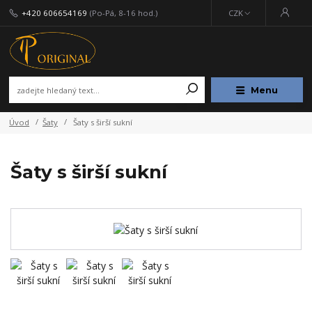
+420 606654169
(Po-Pá, 8-16 hod.)
CZK
Menu
Úvod
Šaty
Šaty s širší sukní
Šaty s širší sukní