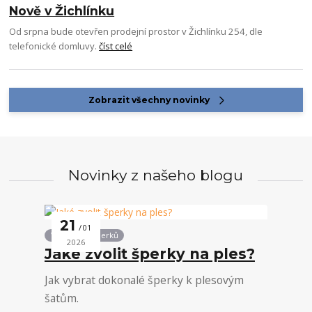
Nově v Žichlínku
Od srpna bude otevřen prodejní prostor v Žichlínku 254, dle
telefonické domluvy.
číst celé
Zobrazit všechny novinky
Novinky z našeho blogu
21
01
Vše kolem šperků
2026
Jaké zvolit šperky na ples?
Jak vybrat dokonalé šperky k plesovým
šatům.