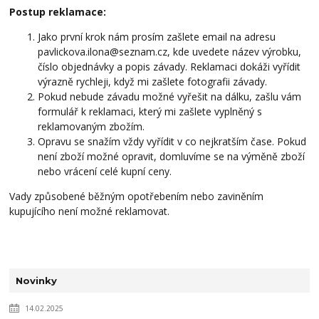
Postup reklamace:
Jako první krok nám prosím zašlete email na adresu
pavlickova.ilona@seznam.cz, kde uvedete název výrobku,
číslo objednávky a popis závady. Reklamaci dokáži vyřídit
výrazně rychleji, když mi zašlete fotografii závady.
Pokud nebude závadu možné vyřešit na dálku, zašlu vám
formulář k reklamaci, který mi zašlete vyplněný s
reklamovaným zbožím.
Opravu se snažím vždy vyřídit v co nejkratším čase. Pokud
není zboží možné opravit, domluvíme se na výměně zboží
nebo vrácení celé kupní ceny.
Vady způsobené běžným opotřebením nebo zaviněním
kupujícího není možné reklamovat.
Novinky
14.02.2025