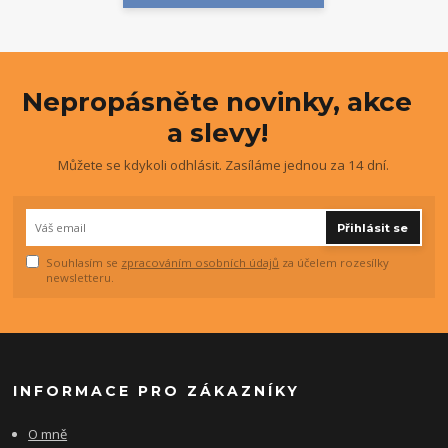
Nepropásněte novinky, akce
a slevy!
Můžete se kdykoli odhlásit. Zasíláme jednou za 14 dní.
Přihlásit se
Souhlasím se
zpracováním osobních údajů
za účelem rozesílky
newsletteru.
INFORMACE PRO ZÁKAZNÍKY
O mně