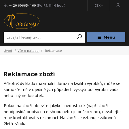
+420 606654169
(Po-Pá, 8-16 hod.)
CZK
Menu
Úvod
Vše o nákupu
Reklamace
Reklamace zboží
Ačkoli vždy kladu maximální důraz na kvalitu výrobků, může se
samozřejmě v ojedinělých případech vyskytnout výrobní vada
nebo jiný nedostatek.
Pokud na zboží objevíte jakýkoli nedostatek (např. zboží
neodpovídá popisu na e-shopu nebo je poškozeno), neváhejte
mne kontaktovat s reklamací. Na zboží se vztahuje zákonná
2letá záruka.