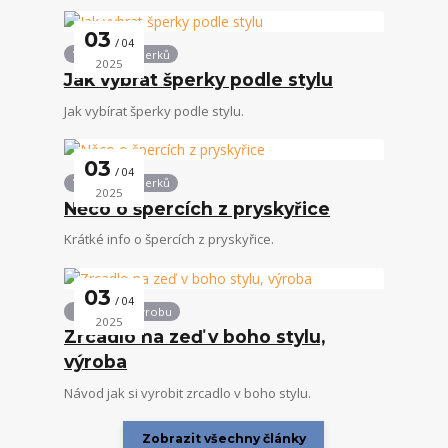
03
04
Vše kolem šperků
2025
Jak vybrat šperky podle stylu
Jak vybírat šperky podle stylu.
03
04
Vše kolem šperků
2025
Něco o špercích z pryskyřice
Krátké info o špercích z pryskyřice.
03
04
Návody na výrobu
2025
Zrcadlo na zeď v boho stylu,
výroba
Návod jak si vyrobit zrcadlo v boho stylu.
Zobrazit všechny články