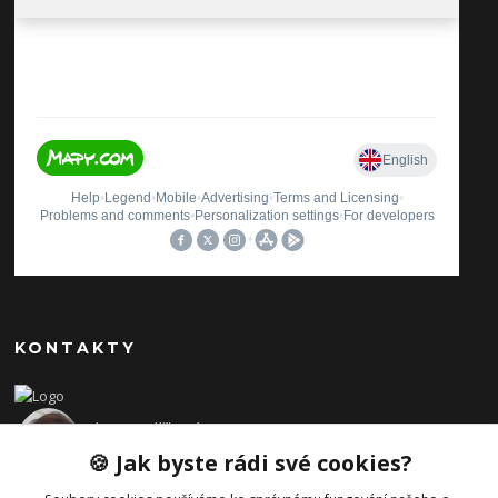
KONTAKTY
Ilona Pavlíčková
+420 606654169
🍪 Jak byste rádi své cookies?
(Po-Pá, 8-16 hod.)