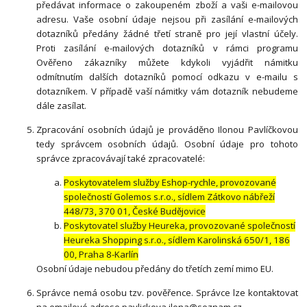
předávat informace o zakoupeném zboží a vaši e-mailovou
adresu. Vaše osobní údaje nejsou při zasílání e-mailových
dotazníků předány žádné třetí straně pro její vlastní účely.
Proti zasílání e-mailových dotazníků v rámci programu
Ověřeno zákazníky můžete kdykoli vyjádřit námitku
odmítnutím dalších dotazníků pomocí odkazu v e-mailu s
dotazníkem. V případě vaší námitky vám dotazník nebudeme
dále zasílat.
Zpracování osobních údajů je prováděno Ilonou Pavlíčkovou
tedy správcem osobních údajů. Osobní údaje pro tohoto
správce zpracovávají také zpracovatelé:
Poskytovatelem služby Eshop-rychle, provozované
společností Golemos s.r.o., sídlem Zátkovo nábřeží
448/73, 370 01, České Budějovice
Poskytovatel služby Heureka, provozované společností
Heureka Shopping s.r.o., sídlem Karolinská 650/1, 186
00, Praha 8-Karlín
Osobní údaje nebudou předány do třetích zemí mimo EU.
Správce nemá osobu tzv. pověřence. Správce lze kontaktovat