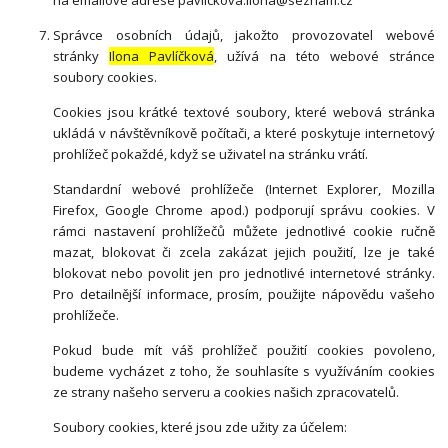
na emailové adrese pavlickova.ilona@seznam.cz
Správce osobních údajů, jakožto provozovatel webové
stránky
Ilona Pavlíčková
, užívá na této webové stránce
soubory cookies.
Cookies jsou krátké textové soubory, které webová stránka
ukládá v návštěvníkově počítači, a které poskytuje internetový
prohlížeč pokaždé, když se uživatel na stránku vrátí.
Standardní webové prohlížeče (Internet Explorer, Mozilla
Firefox, Google Chrome apod.) podporují správu cookies. V
rámci nastavení prohlížečů můžete jednotlivé cookie ručně
mazat, blokovat či zcela zakázat jejich použití, lze je také
blokovat nebo povolit jen pro jednotlivé internetové stránky.
Pro detailnější informace, prosím, použijte nápovědu vašeho
prohlížeče.
Pokud bude mít váš prohlížeč použití cookies povoleno,
budeme vycházet z toho, že souhlasíte s využíváním cookies
ze strany našeho serveru a cookies našich zpracovatelů.
Soubory cookies, které jsou zde užity za účelem: