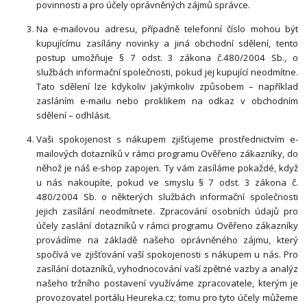
povinnosti a pro účely oprávněných zájmů správce.
Na e-mailovou adresu, případně telefonní číslo mohou být
kupujícímu zasílány novinky a jiná obchodní sdělení, tento
postup umožňuje § 7 odst. 3 zákona č.480/2004 Sb., o
službách informační společnosti, pokud jej kupující neodmítne.
Tato sdělení lze kdykoliv jakýmkoliv způsobem – například
zasláním e-mailu nebo proklikem na odkaz v obchodním
sdělení – odhlásit.
Vaši spokojenost s nákupem zjišťujeme prostřednictvím e-
mailových dotazníků v rámci programu Ověřeno zákazníky, do
něhož je náš e-shop zapojen. Ty vám zasíláme pokaždé, když
u nás nakoupíte, pokud ve smyslu § 7 odst. 3 zákona č.
480/2004 Sb. o některých službách informační společnosti
jejich zasílání neodmítnete. Zpracování osobních údajů pro
účely zaslání dotazníků v rámci programu Ověřeno zákazníky
provádíme na základě našeho oprávněného zájmu, který
spočívá ve zjišťování vaší spokojenosti s nákupem u nás. Pro
zasílání dotazníků, vyhodnocování vaší zpětné vazby a analýz
našeho tržního postavení využíváme zpracovatele, kterým je
provozovatel portálu Heureka.cz; tomu pro tyto účely můžeme