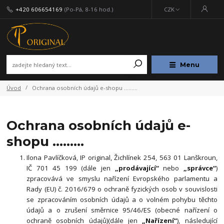
+420 606654169
(Po-Pá, 8-16 hod.)
CZK
Menu
Úvod
Ochrana osobních údajů e-shopu ………
Ochrana osobních údajů e-
shopu ………
Ilona Pavlíčková, IP original, Žichlínek 254, 563 01 Lanškroun,
IČ 701 45 199 (dále jen
„prodávající“
nebo
„správce“
)
zpracovává ve smyslu nařízení Evropského parlamentu a
Rady (EU) č. 2016/679 o ochraně fyzických osob v souvislosti
se zpracováním osobních údajů a o volném pohybu těchto
údajů a o zrušení směrnice 95/46/ES (obecné nařízení o
ochraně osobních údajů)(dále jen
„Nařízení“
), následující