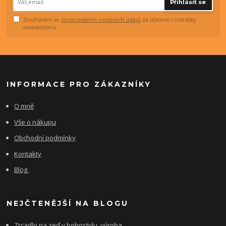
Přihlásit se
Souhlasím se
zpracováním osobních údajů
za účelem rozesílky
newsletteru.
INFORMACE PRO ZÁKAZNÍKY
O mně
Vše o nákupu
Obchodní podmínky
Kontakty
Blog
NEJČTENĚJŠÍ NA BLOGU
Zrcadlo na zeď v bohostylu, výroba