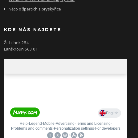
Něco o špercích z pryskyřice
KDE NÁS NAJDETE
Žichlínek 254
Lanškroun 563 01