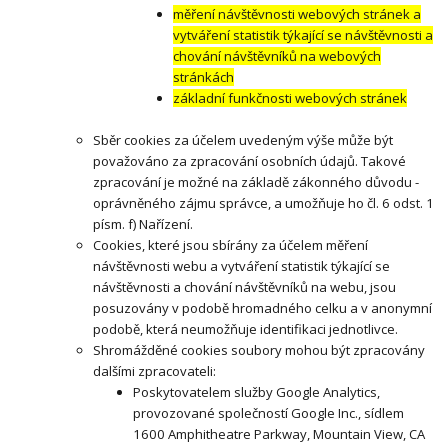
měření návštěvnosti webových stránek a
vytváření statistik týkající se návštěvnosti a
chování návštěvníků na webových
stránkách
základní funkčnosti webových stránek
Sběr cookies za účelem uvedeným výše může být
považováno za zpracování osobních údajů. Takové
zpracování je možné na základě zákonného důvodu -
oprávněného zájmu správce, a umožňuje ho čl. 6 odst. 1
písm. f) Nařízení.
Cookies, které jsou sbírány za účelem měření
návštěvnosti webu a vytváření statistik týkající se
návštěvnosti a chování návštěvníků na webu, jsou
posuzovány v podobě hromadného celku a v anonymní
podobě, která neumožňuje identifikaci jednotlivce.
Shromážděné cookies soubory mohou být zpracovány
dalšími zpracovateli:
Poskytovatelem služby Google Analytics,
provozované společností Google Inc., sídlem
1600 Amphitheatre Parkway, Mountain View, CA