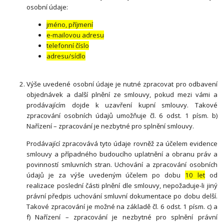
osobní údaje:
jméno, příjmení
e-mailovou adresu
telefonní číslo
adresu/sídlo
Výše uvedené osobní údaje je nutné zpracovat pro odbavení
objednávek a další plnění ze smlouvy, pokud mezi vámi a
prodávajícím dojde k uzavření kupní smlouvy. Takové
zpracování osobních údajů umožňuje čl. 6 odst. 1 písm. b)
Nařízení – zpracování je nezbytné pro splnění smlouvy.
Prodávající zpracovává tyto údaje rovněž za účelem evidence
smlouvy a případného budoucího uplatnění a obranu práv a
povinností smluvních stran. Uchování a zpracování osobních
údajů je za výše uvedeným účelem po dobu
10 let
od
realizace poslední části plnění dle smlouvy, nepožaduje-li jiný
právní předpis uchování smluvní dokumentace po dobu delší.
Takové zpracování je možné na základě čl. 6 odst. 1 písm. c) a
f) Nařízení – zpracování je nezbytné pro splnění právní