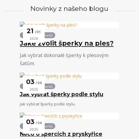
Novinky z našeho blogu
21
01
Vše kolem šperků
2026
Jaké zvolit šperky na ples?
Jak vybrat dokonalé šperky k plesovým
šatům.
03
04
Vše kolem šperků
2025
Jak vybrat šperky podle stylu
Jak vybírat šperky podle stylu.
03
04
Vše kolem šperků
2025
Něco o špercích z pryskyřice