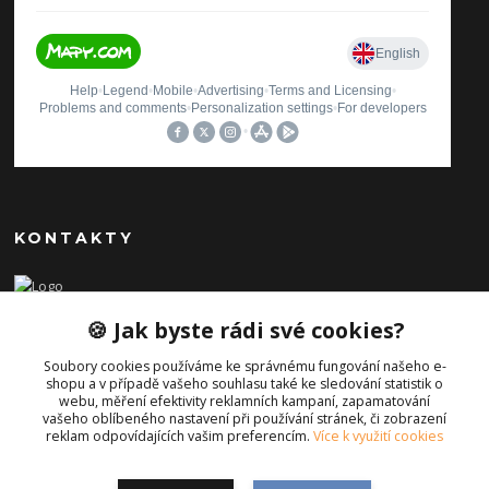
KONTAKTY
Ilona Pavlíčková
🍪 Jak byste rádi své cookies?
+420 606654169
(Po-Pá, 8-16 hod.)
Soubory cookies používáme ke správnému fungování našeho e-
shopu a v případě vašeho souhlasu také ke sledování statistik o
info@iporiginal.cz
webu, měření efektivity reklamních kampaní, zapamatování
vašeho oblíbeného nastavení při používání stránek, či zobrazení
reklam odpovídajících vašim preferencím.
Více k využití cookies