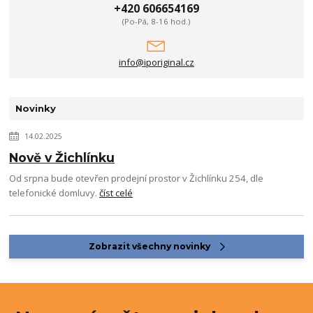
+420 606654169
(Po-Pá, 8-16 hod.)
info@iporiginal.cz
Novinky
14.02.2025
Nově v Žichlínku
Od srpna bude otevřen prodejní prostor v Žichlínku 254, dle
telefonické domluvy.
číst celé
Zobrazit všechny novinky