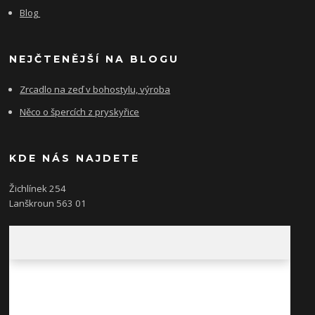
Blog
NEJČTENĚJŠÍ NA BLOGU
Zrcadlo na zeď v bohostylu, výroba
Něco o špercích z pryskyřice
KDE NÁS NAJDETE
Žichlínek 254
Lanškroun 563 01