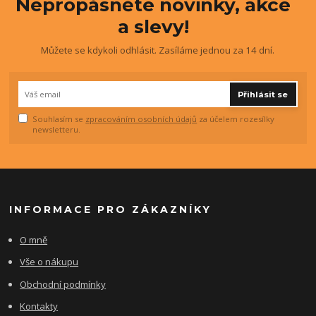
Nepropásněte novinky, akce
a slevy!
Můžete se kdykoli odhlásit. Zasíláme jednou za 14 dní.
Přihlásit se
Souhlasím se
zpracováním osobních údajů
za účelem rozesílky
newsletteru.
INFORMACE PRO ZÁKAZNÍKY
O mně
Vše o nákupu
Obchodní podmínky
Kontakty