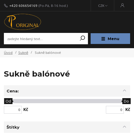
+420 606654169
(Po-Pá, 8-16 hod.)
CZK
Menu
Úvod
Sukně
Sukně balónové
Sukně balónové
Cena:
Od
Do
Kč
Kč
Štítky