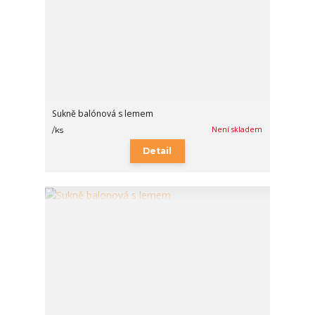
Sukně balónová s lemem
Není skladem
/
ks
Detail