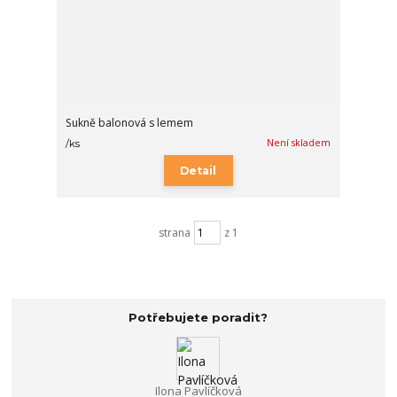
Sukně balonová s lemem
Není skladem
/
ks
Detail
strana
z 1
Potřebujete poradit?
Ilona Pavlíčková