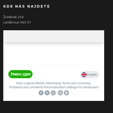
KDE NÁS NAJDETE
Žichlínek 254
Lanškroun 563 01