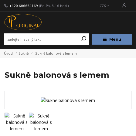
+420 606654169
(Po-Pá, 8-16 hod.)
CZK
Menu
Úvod
Sukně
Sukně balonová s lemem
Sukně balonová s lemem