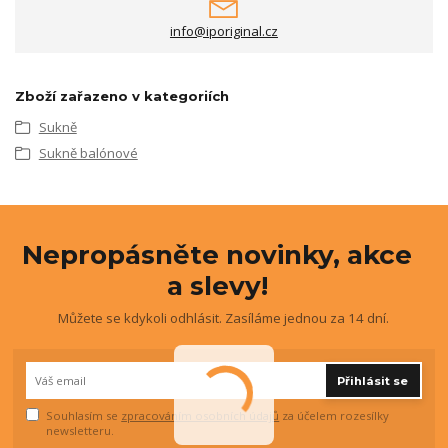
info@iporiginal.cz
Zboží zařazeno v kategoriích
Sukně
Sukně balónové
Nepropásněte novinky, akce
a slevy!
Můžete se kdykoli odhlásit. Zasíláme jednou za 14 dní.
Přihlásit se
Souhlasím se
zpracováním osobních údajů
za účelem rozesílky
newsletteru.