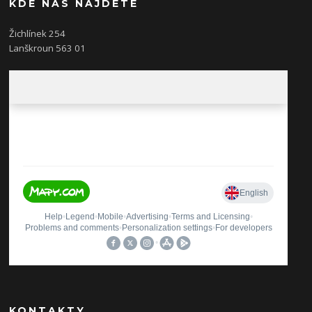
KDE NÁS NAJDETE
Žichlínek 254
Lanškroun 563 01
KONTAKTY