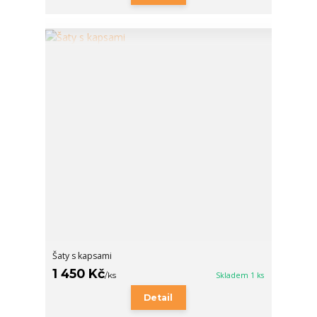
Šaty s kapsami
1 450 Kč
/
ks
Skladem 1 ks
Detail