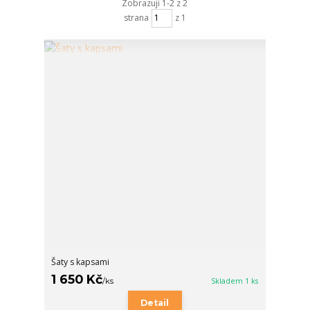
Zobrazuji 1-2 z 2
strana
z 1
Šaty s kapsami
1 650 Kč
/
ks
Skladem 1 ks
Detail