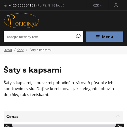
+420 606654169
(Po-Pá, 8-16 hod.)
CZK
Menu
Úvod
Šaty
Šaty s kapsami
Šaty s kapsami
Šaty s kapsami, jsou velmi pohodlné a zároveň působí v lehce
sportovním stylu. Dají se kombinovat jak s elegantní obuví a
doplňky, tak s teniskami.
Cena:
Od
Do