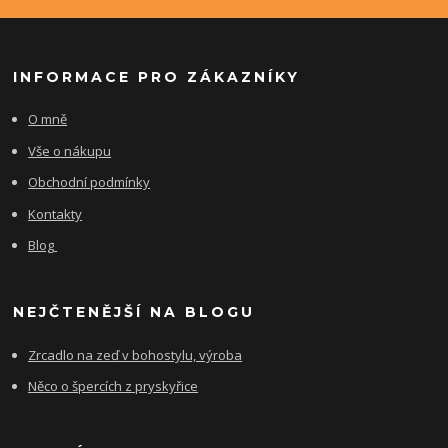
INFORMACE PRO ZÁKAZNÍKY
O mně
Vše o nákupu
Obchodní podmínky
Kontakty
Blog
NEJČTENĚJŠÍ NA BLOGU
Zrcadlo na zeď v bohostylu, výroba
Něco o špercích z pryskyřice