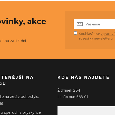
vinky, akce
Souhlasím se
zpracová
rozesílky newsletteru.
ednou za 14 dní.
ČTENĚJŠÍ NA
KDE NÁS NAJDETE
GU
Žichlínek 254
lo na zeď v bohostylu,
Lanškroun 563 01
ba
o špercích z pryskyřice