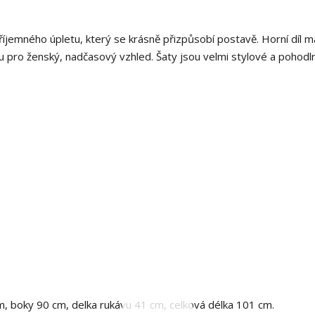
příjemného úpletu, který se krásně přizpůsobí postavě. Horní díl m
vu pro ženský, nadčasový vzhled. Šaty jsou velmi stylové a pohodl
cm, boky 90 cm, delka rukávu 41 cm, celková délka 101 cm.