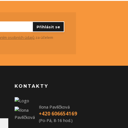
Přihlásit se
ním osobních údajů
za účelem
KONTAKTY
Ilona Pavlíčková
+420 606654169
(Po-Pá, 8-16 hod.)