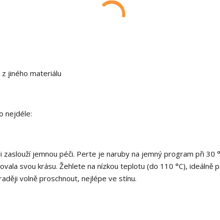
z jiného materiálu
o nejdéle:
si zaslouží jemnou péči. Perte je naruby na jemný program při 30 °
chovala svou krásu. Žehlete na nízkou teplotu (do 110 °C), ideálně 
raději volně proschnout, nejlépe ve stínu.