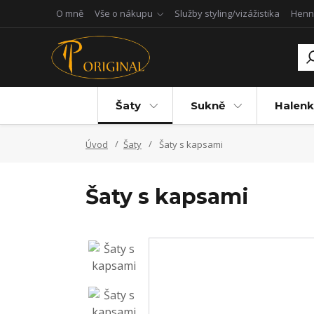
O mně
Vše o nákupu
Služby styling/vizážistika
Henn
Šaty
Sukně
Halenk
Úvod
Šaty
Šaty s kapsami
Šaty s kapsami