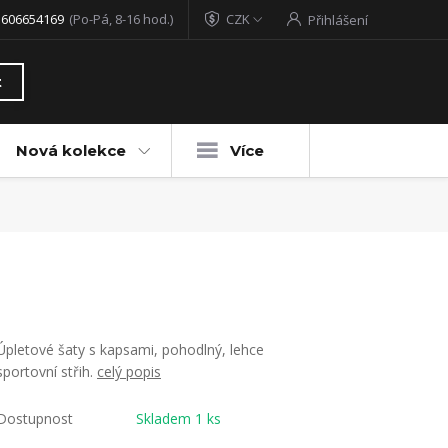
 606654169
(Po-Pá, 8-16 hod.)
CZK
Přihlášení
t
Nová kolekce
Více
Úpletové šaty s kapsami, pohodlný, lehce
sportovní střih.
celý popis
Dostupnost
Skladem 1 ks