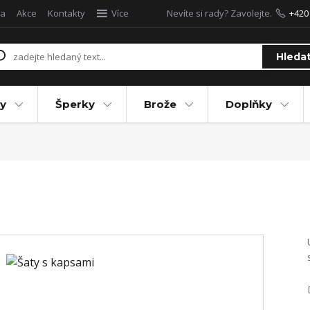
a
Akce
Kontakty
Více
Nevíte si rady? Zavolejte.
+420
Hleda
y
Šperky
Brože
Doplňky