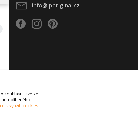
info@iporiginal.cz
o souhlasu také ke
šeho oblíbeného
íce k využití cookies