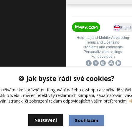
🍪 Jak byste rádi své cookies?
oužíváme ke správnému fungování našeho e-shopu a v případě vašeh
istik o webu, měření efektivity reklamních kampaní, zapamatování va
ívání stránek, či zobrazení reklam odpovídajících vašim preferencím.
V
Vytvořeno na
Eshop-rychle.cz
Nastavení
Souhlasím