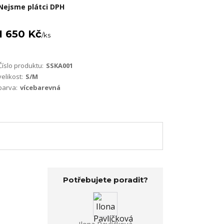
Nejsme plátci DPH
1 650 Kč
/
ks
Číslo produktu:
SSKA001
velikost:
S/M
barva:
vícebarevná
Potřebujete poradit?