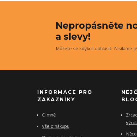
Nepropásněte no
a slevy!
Můžete se kdykoli odhlásit. Zasíláme j
INFORMACE PRO
NEJ
ZÁKAZNÍKY
BLO
O mně
Zrcad
výro
Vše o nákupu
Něco 