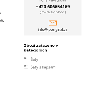
Ilona Pavlíčková
+420 606654169
(Po-Pá, 8-16 hod.)
á
né,
info@iporiginal.cz
Zboží zařazeno v
kategoriích
Šaty
Šaty s kapsami