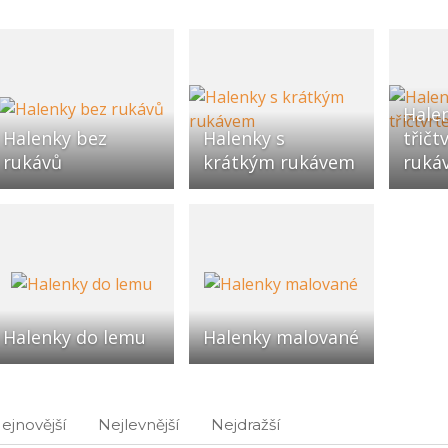
Hale
Halenky bez
Halenky s
třičt
rukávů
krátkým rukávem
ruká
Halenky do lemu
Halenky malované
ejnovější
Nejlevnější
Nejdražší