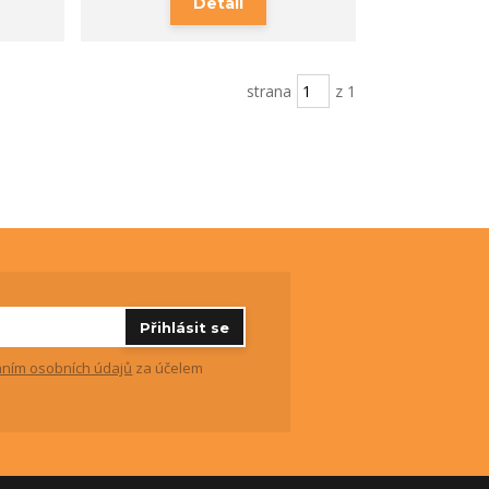
Detail
strana
z 1
Přihlásit se
ním osobních údajů
za účelem