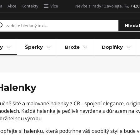
a
Akce
Kontakty
Více
Nevíte si rady? Zavolejte.
+420
Hleda
y
Šperky
Brože
Doplňky
Halenky
učně šité a malované halenky z ČR - spojení elegance, origin
odelech. Každá halenka je pečlivě navržena s důrazem na kva
držitelnou výrobu.
opřejte si halenku, která podtrhne váš osobitý styl a bude 