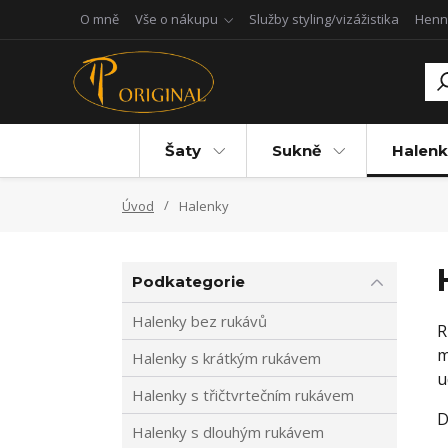
O mně
Vše o nákupu
Služby styling/vizážistika
Henn
Šaty
Sukně
Halenk
Úvod
Halenky
Podkategorie
Halenky bez rukávů
R
m
Halenky s krátkým rukávem
u
Halenky s třičtvrtečním rukávem
D
Halenky s dlouhým rukávem