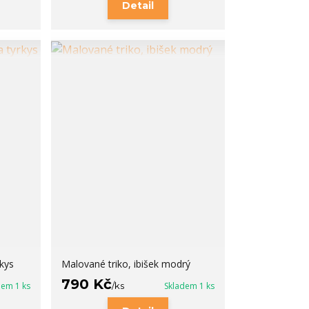
Detail
kys
Malované triko, ibišek modrý
790 Kč
dem 1 ks
/
ks
Skladem 1 ks