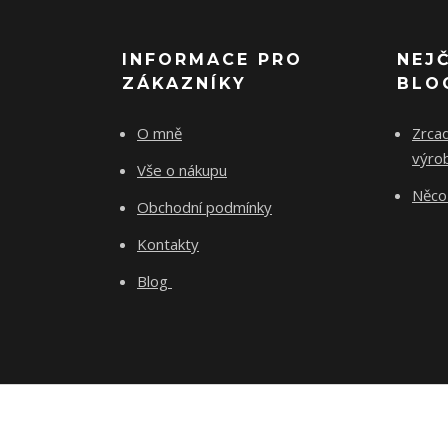
INFORMACE PRO
NEJ
ZÁKAZNÍKY
BLO
O mně
Zrcad
výro
Vše o nákupu
Něco 
Obchodní podmínky
Kontakty
Blog