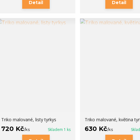
Detail
Detail
Triko malované, listy tyrkys
Triko malované, květina tyr
720 Kč
630 Kč
/
ks
Skladem 1 ks
/
ks
Skla