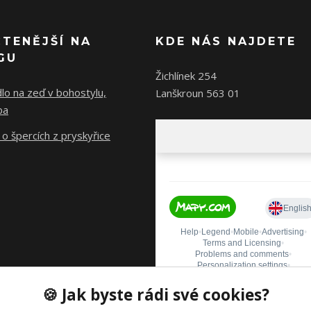
ČTENĚJŠÍ NA
KDE NÁS NAJDETE
GU
Žichlínek 254
lo na zeď v bohostylu,
Lanškroun 563 01
ba
o špercích z pryskyřice
🍪 Jak byste rádi své cookies?