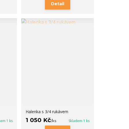
Detail
Halenka s 3/4 rukávem
1 050 Kč
dem 1 ks
/
ks
Skladem 1 ks