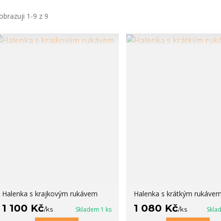
obrazuji 1-9 z 9
Halenka s krajkovým rukávem
Halenka s krátkým rukáve
1 100 Kč
1 080 Kč
/
ks
Skladem 1 ks
/
ks
Skla