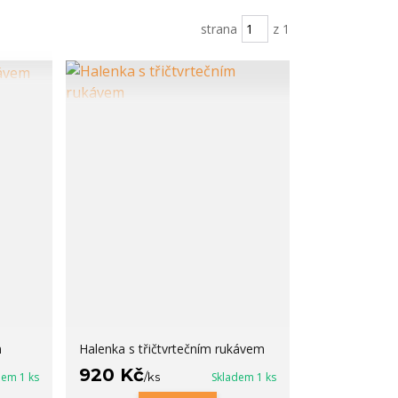
strana
z 1
m
Halenka s třičtvrtečním rukávem
920 Kč
dem 1 ks
/
ks
Skladem 1 ks