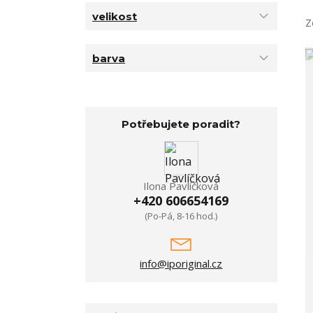
velikost
Z
barva
Potřebujete poradit?
Ilona Pavlíčková
+420 606654169
(Po-Pá, 8-16 hod.)
info@iporiginal.cz