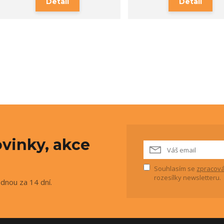
Detail
Detail
vinky, akce
Souhlasím se
zpracová
rozesílky newsletteru.
ednou za 14 dní.