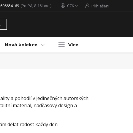
 606654169
(Po-Pá, 8-16 hod.)
CZK
Přihlášení
t
Nová kolekce
Více
ality a pohodlí v jedinečných autorských
litní materiál, nadčasový design a
vám dělat radost každy den.