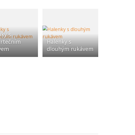
nky s
vrtečním
Halenky s
vem
dlouhým rukávem