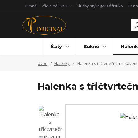
O mně
Vše o nákupu
Služby styling/vizážistika
Henn
Šaty
Sukně
Halenk
Úvod
Halenky
Halenka s třičtvrtečním rukávem
Halenka s třičtvrte