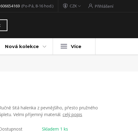
 606654169
(Po-Pá, 8-16 hod.)
CZK
Přihlášení
t
Nová kolekce
Více
Ručně šitá halenka z pevnějšího, přesto pružného
úpletu. Velmi příjemný materiál.
celý popis
Dostupnost
Skladem 1 ks