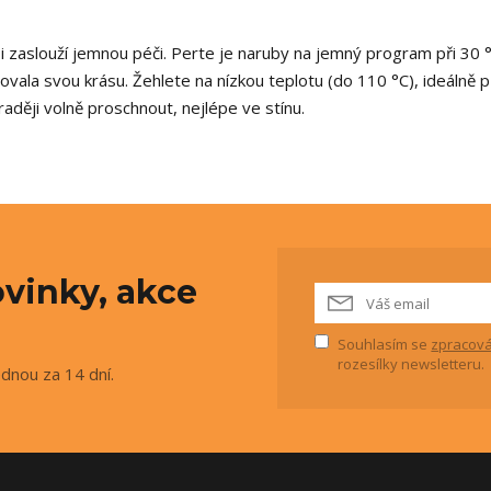
si zaslouží jemnou péči. Perte je naruby na jemný program při 30 °
chovala svou krásu. Žehlete na nízkou teplotu (do 110 °C), ideálně 
raději volně proschnout, nejlépe ve stínu.
vinky, akce
Souhlasím se
zpracová
rozesílky newsletteru.
ednou za 14 dní.