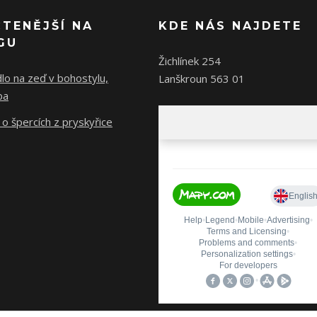
ČTENĚJŠÍ NA
KDE NÁS NAJDETE
GU
Žichlínek 254
lo na zeď v bohostylu,
Lanškroun 563 01
ba
o špercích z pryskyřice