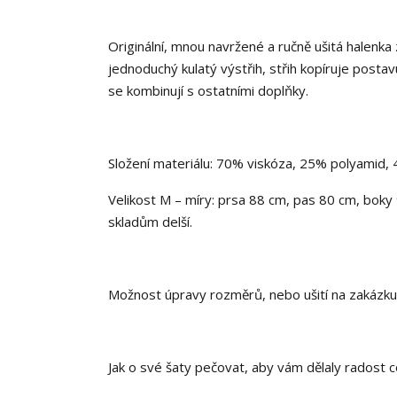
Originální, mnou navržené a ručně ušitá halenk
jednoduchý kulatý výstřih, střih kopíruje posta
se kombinují s ostatními doplňky.
Složení materiálu: 70% viskóza, 25% polyamid,
Velikost M – míry: prsa 88 cm, pas 80 cm, boky 
skladům delší.
Možnost úpravy rozměrů, nebo ušití na zakázku 
Jak o své šaty pečovat, aby vám dělaly radost c