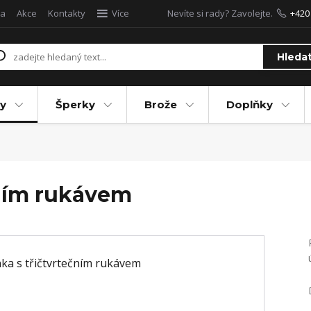
a
Akce
Kontakty
Více
Nevíte si rady? Zavolejte.
+420
Hleda
y
Šperky
Brože
Doplňky
čním rukávem