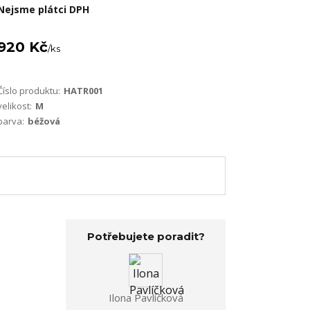
Nejsme plátci DPH
920 Kč
/
ks
Číslo produktu:
HATR001
velikost:
M
barva:
béžová
Potřebujete poradit?
Ilona Pavlíčková