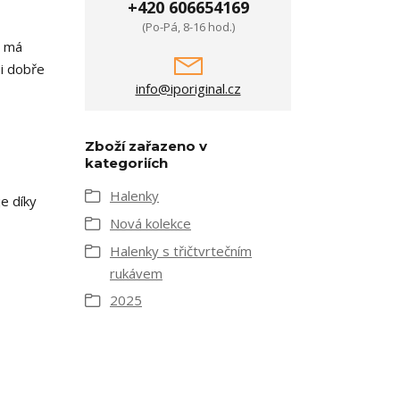
+420 606654169
(Po-Pá, 8-16 hod.)
a má
mi dobře
info@iporiginal.cz
Zboží zařazeno v
kategoriích
Halenky
e díky
Nová kolekce
Halenky s třičtvrtečním
rukávem
2025