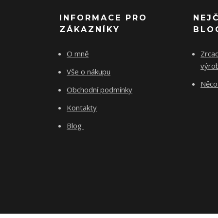
INFORMACE PRO
NEJ
ZÁKAZNÍKY
BLO
O mně
Zrcad
výro
Vše o nákupu
Něco 
Obchodní podmínky
Kontakty
Blog