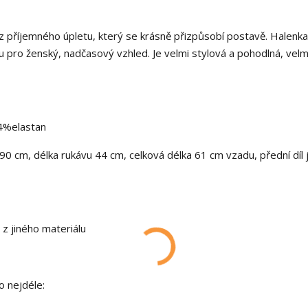
a z příjemného úpletu, který se krásně přizpůsobí postavě. Halenk
vu pro ženský, nadčasový vzhled. Je velmi stylová a pohodlná, vel
 4%elastan
90 cm, délka rukávu 44 cm, celková délka 61 cm vzadu, přední díl j
z jiného materiálu
o nejdéle: