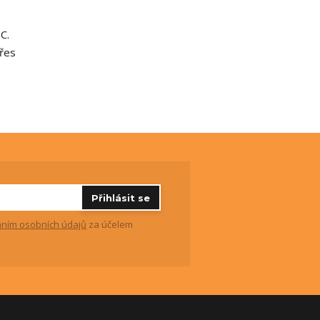
C.
přes
Přihlásit se
ním osobních údajů
za účelem