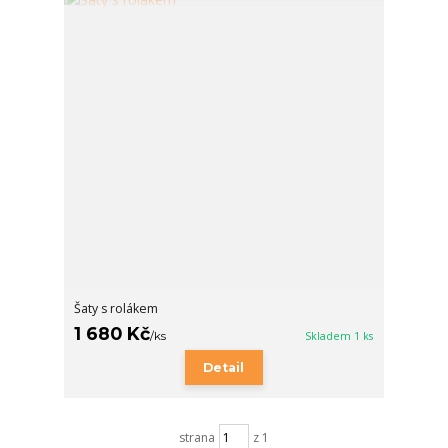
Šaty s rolákem
1 680 Kč
/
ks
Skladem 1 ks
Detail
strana
z 1