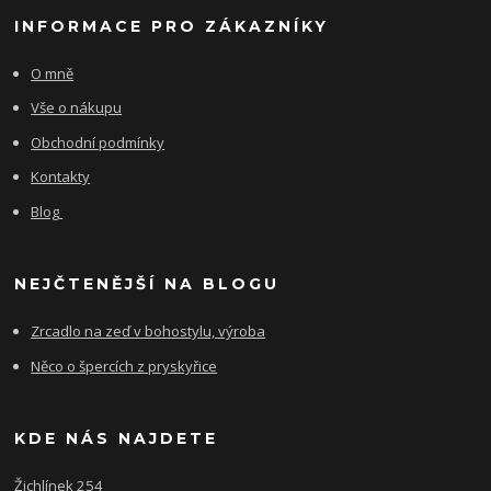
INFORMACE PRO ZÁKAZNÍKY
O mně
Vše o nákupu
Obchodní podmínky
Kontakty
Blog
NEJČTENĚJŠÍ NA BLOGU
Zrcadlo na zeď v bohostylu, výroba
Něco o špercích z pryskyřice
KDE NÁS NAJDETE
Žichlínek 254