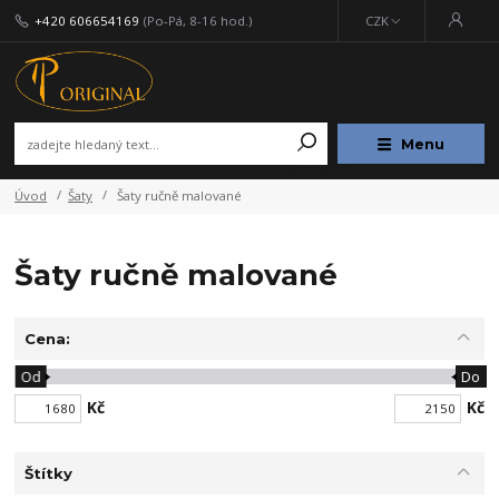
+420 606654169
(Po-Pá, 8-16 hod.)
CZK
Menu
Úvod
Šaty
Šaty ručně malované
Šaty ručně malované
Cena:
Od
Do
Kč
Kč
Štítky