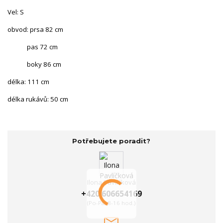
Vel: S
obvod: prsa 82 cm
pas 72 cm
boky 86 cm
délka: 111 cm
délka rukávů: 50 cm
Potřebujete poradit?
Ilona Pavlíčková
+420 606654169
(Po-Pá, 8-16 hod.)