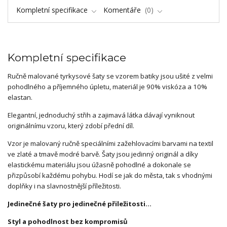
Kompletní specifikace
Komentáře
0
Kompletní specifikace
Ručně malované tyrkysové šaty se vzorem batiky jsou ušité z velmi
pohodlného a příjemného úpletu, materiál je 90% viskóza a 10%
elastan.
Elegantní, jednoduchý střih a zajimavá látka dávají vyniknout
originálnímu vzoru, který zdobí přední díl.
Vzor je malovaný ručně speciálními zažehlovacími barvami na textil
ve zlaté a tmavě modré barvě. Šaty jsou jedinný originál a díky
elastickému materiálu jsou úžasně pohodlné a dokonale se
přizpůsobí každému pohybu. Hodí se jak do města, tak s vhodnými
doplňky i na slavnostnější příležitosti.
Jedinečné šaty pro jedinečné přiležitosti...
Styl a pohodlnost bez kompromisů