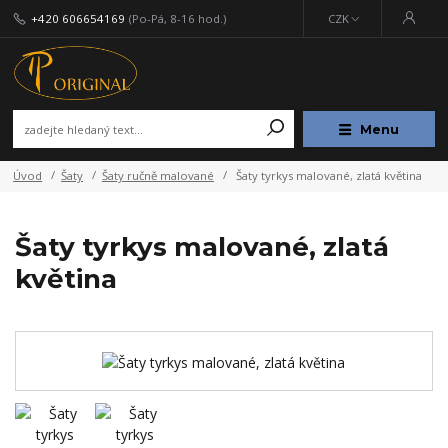
+420 606654169
(Po-Pá, 8-16 hod.)
CZK
Menu
Úvod
Šaty
Šaty ručně malované
Šaty tyrkys malované, zlatá květina
Šaty tyrkys malované, zlatá
květina