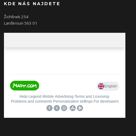
KDE NÁS NAJDETE
Žichlínek 254
Lanškroun 563 01