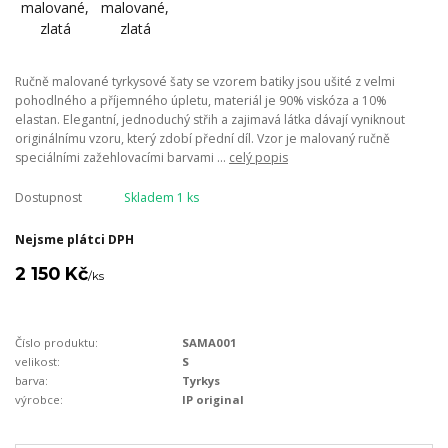
Ručně malované tyrkysové šaty se vzorem batiky jsou ušité z velmi
pohodlného a příjemného úpletu, materiál je 90% viskóza a 10%
elastan. Elegantní, jednoduchý střih a zajimavá látka dávají vyniknout
originálnímu vzoru, který zdobí přední díl. Vzor je malovaný ručně
speciálními zažehlovacími barvami ...
celý popis
Dostupnost
Skladem 1 ks
Nejsme plátci DPH
2 150 Kč
/
ks
Číslo produktu:
SAMA001
velikost:
S
barva:
Tyrkys
výrobce:
IP original