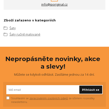
info@iporiginal.cz
Zboží zařazeno v kategoriích
Šaty
Šaty ručně malované
Nepropásněte novinky, akce
a slevy!
Můžete se kdykoli odhlásit. Zasíláme jednou za 14 dní.
Přihlásit se
Souhlasím se
zpracováním osobních údajů
za účelem rozesílky
newsletteru.