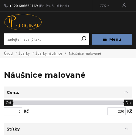
+420 606654169
(Po-Pá, 8-16 hod.)
CZK
Menu
Úvod
Šperky
Šperky náušnice
Náušnice malované
Náušnice malované
Cena:
Od
Do
Kč
Kč
Štítky