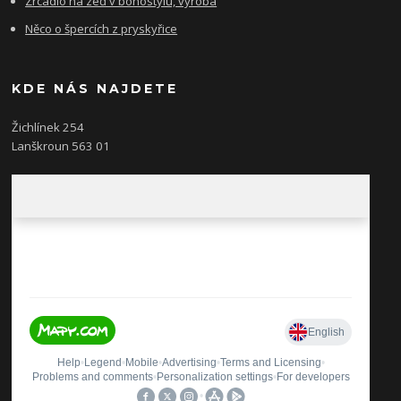
Zrcadlo na zeď v bohostylu, výroba
Něco o špercích z pryskyřice
KDE NÁS NAJDETE
Žichlínek 254
Lanškroun 563 01