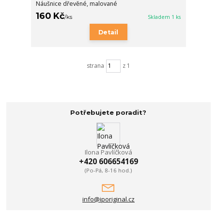
Náušnice dřevěné, malované
160 Kč
/
ks
Skladem 1 ks
Detail
strana
z 1
Potřebujete poradit?
Ilona Pavlíčková
+420 606654169
(Po-Pá, 8-16 hod.)
info@iporiginal.cz