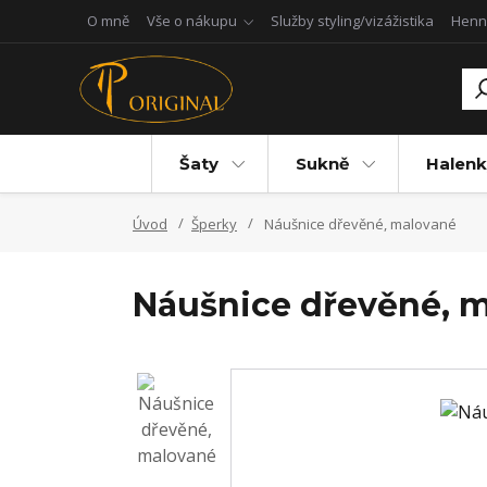
O mně
Vše o nákupu
Služby styling/vizážistika
Henn
Šaty
Sukně
Halenk
Úvod
Šperky
Náušnice dřevěné, malované
Náušnice dřevěné, 