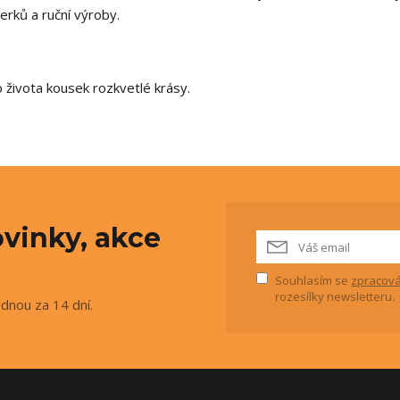
perků a ruční výroby.
 života kousek rozkvetlé krásy.
vinky, akce
Souhlasím se
zpracová
rozesílky newsletteru.
ednou za 14 dní.