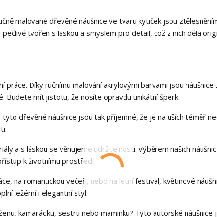
Ručně malované dřevěné náušnice ve tvaru kytiček jsou ztělesnění
e pečlivě tvořen s láskou a smyslem pro detail, což z nich dělá origi
ční práce. Díky ručnímu malování akrylovými barvami jsou náušnice 
. Budete mít jistotu, že nosíte opravdu unikátní šperk.
yto dřevěné náušnice jsou tak příjemné, že je na uších téměř nec
ti.
iály a s láskou se věnujeme udržitelnosti. Výběrem našich náušnic
ístup k životnímu prostředí.
ce, na romantickou večeři, nebo na letní festival, květinové náušn
ní ležérní i elegantní styl.
o ženu, kamarádku, sestru nebo maminku? Tyto autorské náušnice 