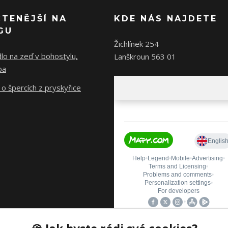
ČTENĚJŠÍ NA
KDE NÁS NAJDETE
GU
Žichlínek 254
lo na zeď v bohostylu,
Lanškroun 563 01
ba
o špercích z pryskyřice