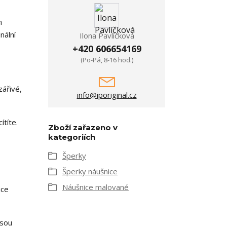
m
nální
Ilona Pavlíčková
+420 606654169
(Po-Pá, 8-16 hod.)
zářivé,
info@iporiginal.cz
ítíte.
Zboží zařazeno v
kategoriích
Šperky
Šperky náušnice
Náušnice malované
ice
jsou