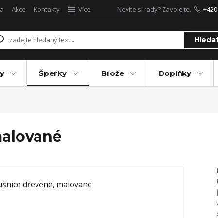
a
Akce
Kontakty
Více
Nevíte si rady? Zavolejte.
+420
Hleda
y
Šperky
Brože
Doplňky
malované