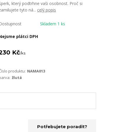
šperk, který podtrhne vaši osobnost. Proč si
zamilujete tyto ná...
celý popis
Dostupnost
Skladem 1 ks
Nejsme plátci DPH
230 Kč
/
ks
Číslo produktu:
NAMA013
barva:
žlutá
Potřebujete poradit?