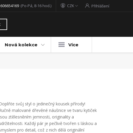
 606654169
(Po-Pá, 8-16 hod.)
CZK
Přihlášení
t
Nová kolekce
Více
Doplňte svůj styl o jedinečný kousek přírody!
Ručně malované dřevěné náušnice ve tvaru kytiček
jsou ztělesněním jemnosti, originality a
udržitelnosti. Každý pár je pečlivě tvořen s láskou a
smyslem pro detail, což z nich dělá originální