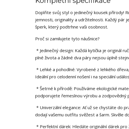
Kompletní specifikace
Doplňte svůj styl o jedinečný kousek přírody! 
jemnosti, originality a udržitelnosti. Každý pár j
šperk, který podtrhne vaši osobnost.
Proč si zamilujete tyto náušnice?
* Jedinečný design: Každá kytička je originál ru
plné života a žádné dva páry nejsou úplně stejné
* Lehké a pohodlné: Vyrobené z lehkého dřeva, t
Ideální pro celodenní nošení i na speciální událos
* Šetrné k přírodě: Používáme ekologické mater
podporujete řemeslnou výrobu a zodpovědný př
* Univerzální elegance: Ať už se chystáte do prá
dodají vašemu outfitu svěžest a šarm. Skvěle dopl
* Perfektní dárek: Hledáte originální dárek pr