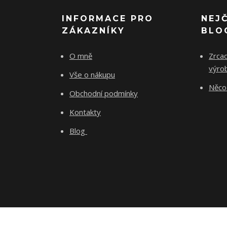
INFORMACE PRO
NEJ
ZÁKAZNÍKY
BLO
O mně
Zrcad
výro
Vše o nákupu
Něco 
Obchodní podmínky
Kontakty
Blog