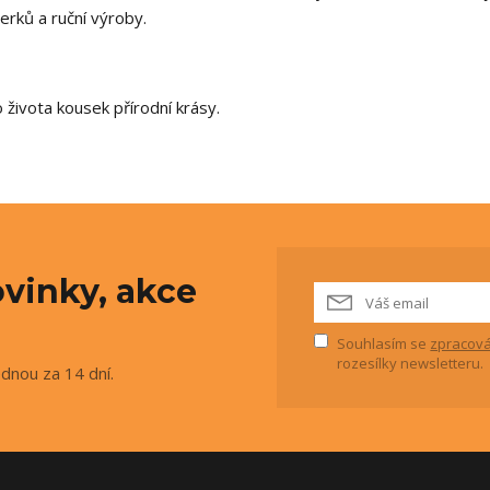
perků a ruční výroby.
života kousek přírodní krásy.
vinky, akce
Souhlasím se
zpracová
rozesílky newsletteru.
ednou za 14 dní.