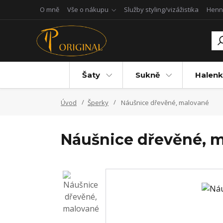
O mně
Vše o nákupu
Služby styling/vizážistika
Henn
Šaty
Sukně
Halenk
Úvod
Šperky
Náušnice dřevěné, malované
Náušnice dřevěné, 