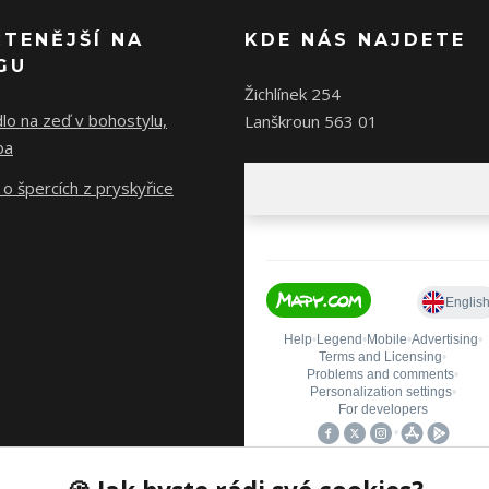
ČTENĚJŠÍ NA
KDE NÁS NAJDETE
GU
Žichlínek 254
lo na zeď v bohostylu,
Lanškroun 563 01
ba
o špercích z pryskyřice