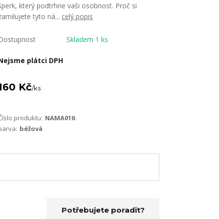
šperk, který podtrhne vaši osobnost. Proč si
zamilujete tyto ná...
celý popis
Dostupnost
Skladem 1 ks
Nejsme plátci DPH
160 Kč
/
ks
Číslo produktu:
NAMA016
barva:
béžová
Potřebujete poradit?