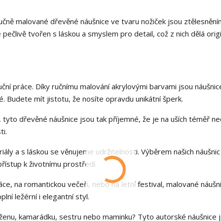
Ručně malované dřevěné náušnice ve tvaru nožiček jsou ztělesnění
e pečlivě tvořen s láskou a smyslem pro detail, což z nich dělá origi
ruční práce. Díky ručnímu malování akrylovými barvami jsou náušnic
. Budete mít jistotu, že nosíte opravdu unikátní šperk.
yto dřevěné náušnice jsou tak příjemné, že je na uších téměř nec
ti.
iály a s láskou se věnujeme udržitelnosti. Výběrem našich náušnic
ístup k životnímu prostředí.
áce, na romantickou večeři, nebo na letní festival, malované náušn
ní ležérní i elegantní styl.
o ženu, kamarádku, sestru nebo maminku? Tyto autorské náušnice 