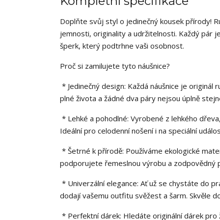
Kompletní specifikace
Doplňte svůj styl o jedinečný kousek přírody! 
jemnosti, originality a udržitelnosti. Každý pár j
šperk, který podtrhne vaši osobnost.
Proč si zamilujete tyto náušnice?
* Jedinečný design: Každá náušnice je originál 
plné života a žádné dva páry nejsou úplně stejné
* Lehké a pohodlné: Vyrobené z lehkého dřeva, t
Ideální pro celodenní nošení i na speciální událos
* Šetrné k přírodě: Používáme ekologické mater
podporujete řemeslnou výrobu a zodpovědný př
* Univerzální elegance: Ať už se chystáte do pr
dodají vašemu outfitu svěžest a šarm. Skvěle dopl
* Perfektní dárek: Hledáte originální dárek pr