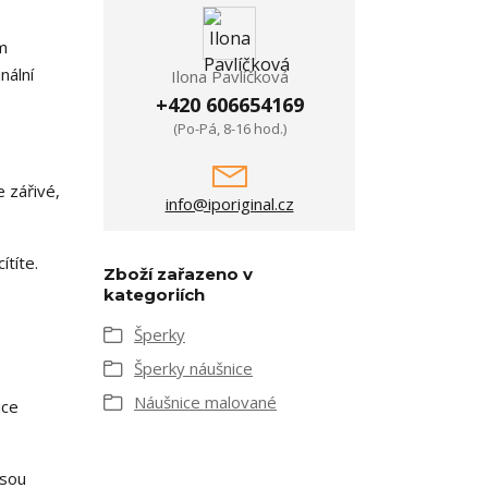
m
nální
Ilona Pavlíčková
+420 606654169
(Po-Pá, 8-16 hod.)
e zářivé,
info@iporiginal.cz
ítíte.
Zboží zařazeno v
kategoriích
Šperky
Šperky náušnice
Náušnice malované
ice
jsou