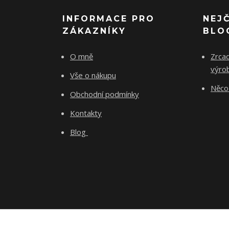
INFORMACE PRO
NEJ
ZÁKAZNÍKY
BLO
O mně
Zrcad
výro
Vše o nákupu
Něco 
Obchodní podmínky
Kontakty
Blog