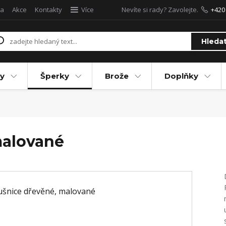
a
Akce
Kontakty
Více
Nevíte si rady? Zavolejte.
+420
Hleda
y
Šperky
Brože
Doplňky
malované