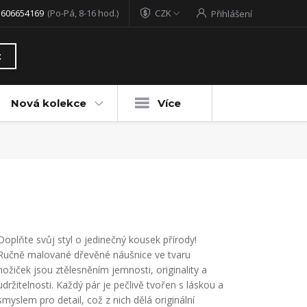
 606654169
(Po-Pá, 8-16 hod.)
CZK
Přihlášení
t
Nová kolekce
Více
Doplňte svůj styl o jedinečný kousek přírody!
Ručně malované dřevěné náušnice ve tvaru
nožiček jsou ztělesněním jemnosti, originality a
udržitelnosti. Každý pár je pečlivě tvořen s láskou a
smyslem pro detail, což z nich dělá originální