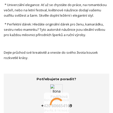
* Univerzální elegance: Ať už se chystáte do práce, na romantickou
večeři, nebo na letní festival, květinové náušnice dodají vašemu
outfitu svěžest a šarm. Skvěle doplní ležérní i elegantní styl.
* Perfektní dárek: Hledáte originální dárek pro ženu, kamarádku,
sestru nebo maminku? Tyto autorské náušnice jsou ideální volbou
pro každou milovnici přírodních šperků a ruční výroby.
Dejte průchod své kreativitě a vneste do svého života kousek
rozkvetlé krásy.
Potřebujete poradit?
Ilona Pavlíčková
+420 606654169
(Po-Pá, 8-16 hod.)