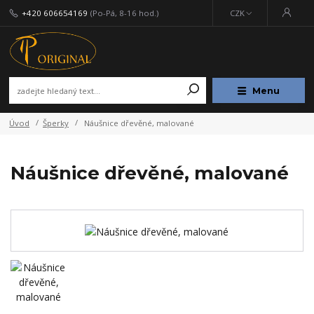
+420 606654169
(Po-Pá, 8-16 hod.)
CZK
Menu
Úvod
Šperky
Náušnice dřevěné, malované
Náušnice dřevěné, malované