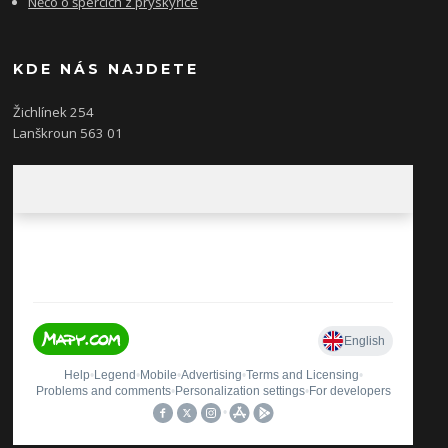
Něco o špercích z pryskyřice
KDE NÁS NAJDETE
Žichlínek 254
Lanškroun 563 01