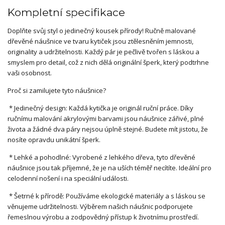
Kompletní specifikace
Doplňte svůj styl o jedinečný kousek přírody! Ručně malované
dřevěné náušnice ve tvaru kytiček jsou ztělesněním jemnosti,
originality a udržitelnosti. Každý pár je pečlivě tvořen s láskou a
smyslem pro detail, což z nich dělá originální šperk, který podtrhne
vaši osobnost.
Proč si zamilujete tyto náušnice?
* Jedinečný design: Každá kytička je originál ruční práce. Díky
ručnímu malování akrylovými barvami jsou náušnice zářivé, plné
života a žádné dva páry nejsou úplně stejné. Budete mít jistotu, že
nosíte opravdu unikátní šperk.
* Lehké a pohodlné: Vyrobené z lehkého dřeva, tyto dřevěné
náušnice jsou tak příjemné, že je na uších téměř necítíte. Ideální pro
celodenní nošení i na speciální události.
* Šetrné k přírodě: Používáme ekologické materiály a s láskou se
věnujeme udržitelnosti. Výběrem našich náušnic podporujete
řemeslnou výrobu a zodpovědný přístup k životnímu prostředí.