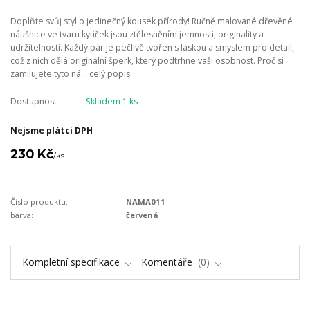
Doplňte svůj styl o jedinečný kousek přírody! Ručně malované dřevěné
náušnice ve tvaru kytiček jsou ztělesněním jemnosti, originality a
udržitelnosti. Každý pár je pečlivě tvořen s láskou a smyslem pro detail,
což z nich dělá originální šperk, který podtrhne vaši osobnost. Proč si
zamilujete tyto ná...
celý popis
Dostupnost
Skladem 1 ks
Nejsme plátci DPH
230 Kč
/
ks
Číslo produktu:
NAMA011
barva:
červená
Kompletní specifikace
Komentáře
0