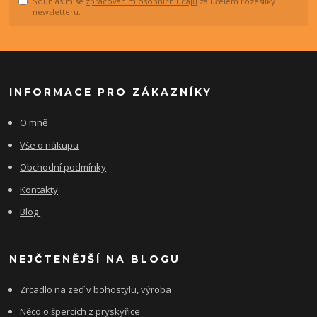
Souhlasím se
zpracováním osobních údajů
za účelem rozesílky
newsletteru.
INFORMACE PRO ZÁKAZNÍKY
O mně
Vše o nákupu
Obchodní podmínky
Kontakty
Blog
NEJČTENĚJŠÍ NA BLOGU
Zrcadlo na zeď v bohostylu, výroba
Něco o špercích z pryskyřice