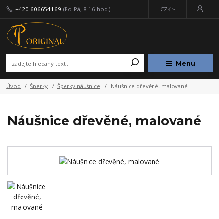
+420 606654169
(Po-Pá, 8-16 hod.)
CZK
Menu
Úvod
Šperky
Šperky náušnice
Náušnice dřevěné, malované
Náušnice dřevěné, malované