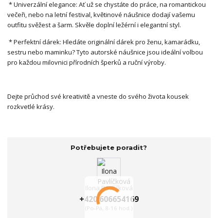
* Univerzální elegance: Ať už se chystáte do práce, na romantickou
večeři, nebo na letní festival, květinové náušnice dodají vašemu
outfitu svěžest a šarm. Skvěle doplní ležérní i elegantní styl.
* Perfektní dárek: Hledáte originální dárek pro ženu, kamarádku,
sestru nebo maminku? Tyto autorské náušnice jsou ideální volbou
pro každou milovnici přírodních šperků a ruční výroby.
Dejte průchod své kreativitě a vneste do svého života kousek
rozkvetlé krásy.
Potřebujete poradit?
Ilona Pavlíčková
+420 606654169
(Po-Pá, 8-16 hod.)