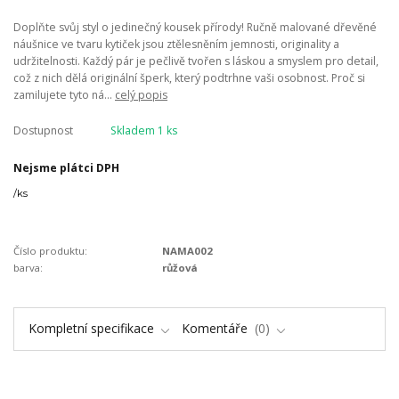
Doplňte svůj styl o jedinečný kousek přírody! Ručně malované dřevěné
náušnice ve tvaru kytiček jsou ztělesněním jemnosti, originality a
udržitelnosti. Každý pár je pečlivě tvořen s láskou a smyslem pro detail,
což z nich dělá originální šperk, který podtrhne vaši osobnost. Proč si
zamilujete tyto ná...
celý popis
Dostupnost
Skladem 1 ks
Nejsme plátci DPH
/
ks
Číslo produktu:
NAMA002
barva:
růžová
Kompletní specifikace
Komentáře
0