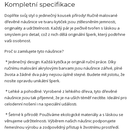
Kompletní specifikace
Doplňte svůj styl o jedinečný kousek přírody! Ručně malované
dřevěné náušnice ve tvaru kytiček jsou ztělesněním jemnosti,
originality a udržitelnosti. Každý pár je pečlivě tvořen s láskou a
smyslem pro detail, což z nich dělá originální šperk, který podtrhne
vaši osobnost.
Proč si zamilujete tyto náušnice?
* Jedinečný design: Každá kytička je originál ruční práce. Díky
ručnímu malování akrylovými barvami jsou náušnice zářivé, plné
života a žádné dva páry nejsou úplně stejné. Budete mít jistotu, že
nosíte opravdu unikátní šperk.
* Lehké a pohodlné: Vyrobené z lehkého dřeva, tyto dřevěné
náušnice jsou tak příjemné, že je na uších téměř necítíte. Ideální pro
celodenní nošení i na speciální události.
* Šetrné k přírodě: Používáme ekologické materiály a s láskou se
věnujeme udržitelnosti. Výběrem našich náušnic podporujete
řemeslnou výrobu a zodpovědný přístup k životnímu prostředí.