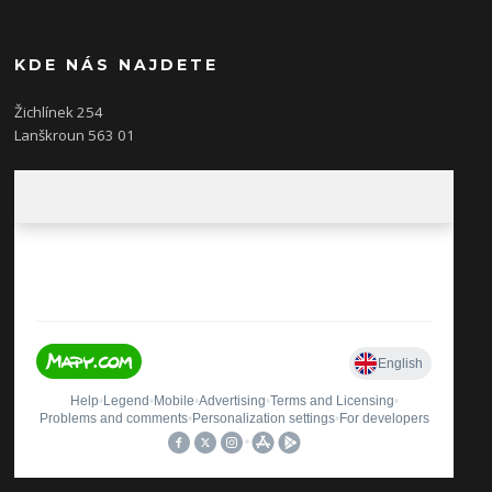
KDE NÁS NAJDETE
Žichlínek 254
Lanškroun 563 01