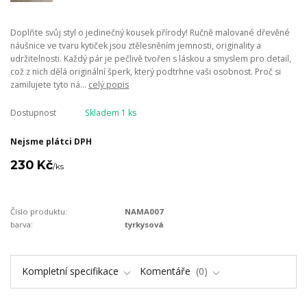
Doplňte svůj styl o jedinečný kousek přírody! Ručně malované dřevěné
náušnice ve tvaru kytiček jsou ztělesněním jemnosti, originality a
udržitelnosti. Každý pár je pečlivě tvořen s láskou a smyslem pro detail,
což z nich dělá originální šperk, který podtrhne vaši osobnost. Proč si
zamilujete tyto ná...
celý popis
Dostupnost
Skladem 1 ks
Nejsme plátci DPH
230 Kč
/
ks
Číslo produktu:
NAMA007
barva:
tyrkysová
Kompletní specifikace
Komentáře
0