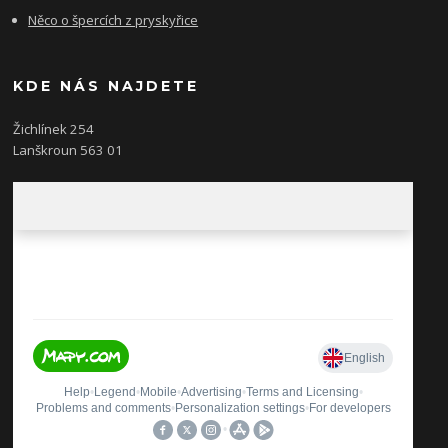
Něco o špercích z pryskyřice
KDE NÁS NAJDETE
Žichlínek 254
Lanškroun 563 01