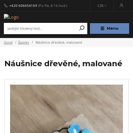
+420 606654169
(Po-Pá, 8-16 hod.)
CZK
Menu
Úvod
Šperky
Náušnice dřevěné, malované
Náušnice dřevěné, malované