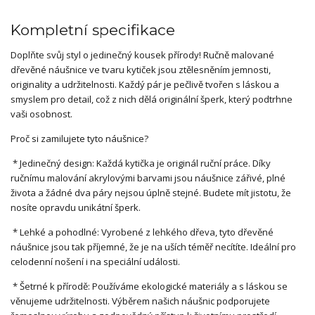
Kompletní specifikace
Doplňte svůj styl o jedinečný kousek přírody! Ručně malované
dřevěné náušnice ve tvaru kytiček jsou ztělesněním jemnosti,
originality a udržitelnosti. Každý pár je pečlivě tvořen s láskou a
smyslem pro detail, což z nich dělá originální šperk, který podtrhne
vaši osobnost.
Proč si zamilujete tyto náušnice?
* Jedinečný design: Každá kytička je originál ruční práce. Díky
ručnímu malování akrylovými barvami jsou náušnice zářivé, plné
života a žádné dva páry nejsou úplně stejné. Budete mít jistotu, že
nosíte opravdu unikátní šperk.
* Lehké a pohodlné: Vyrobené z lehkého dřeva, tyto dřevěné
náušnice jsou tak příjemné, že je na uších téměř necítíte. Ideální pro
celodenní nošení i na speciální události.
* Šetrné k přírodě: Používáme ekologické materiály a s láskou se
věnujeme udržitelnosti. Výběrem našich náušnic podporujete