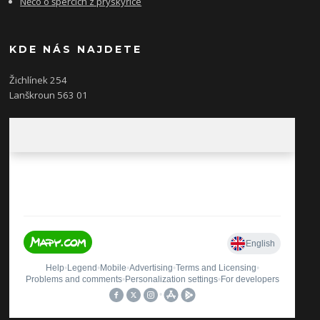
Něco o špercích z pryskyřice
KDE NÁS NAJDETE
Žichlínek 254
Lanškroun 563 01