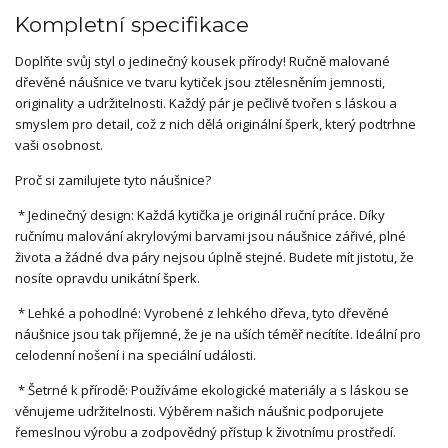
Kompletní specifikace
Doplňte svůj styl o jedinečný kousek přírody! Ručně malované
dřevěné náušnice ve tvaru kytiček jsou ztělesněním jemnosti,
originality a udržitelnosti. Každý pár je pečlivě tvořen s láskou a
smyslem pro detail, což z nich dělá originální šperk, který podtrhne
vaši osobnost.
Proč si zamilujete tyto náušnice?
* Jedinečný design: Každá kytička je originál ruční práce. Díky
ručnímu malování akrylovými barvami jsou náušnice zářivé, plné
života a žádné dva páry nejsou úplně stejné. Budete mít jistotu, že
nosíte opravdu unikátní šperk.
* Lehké a pohodlné: Vyrobené z lehkého dřeva, tyto dřevěné
náušnice jsou tak příjemné, že je na uších téměř necítíte. Ideální pro
celodenní nošení i na speciální události.
* Šetrné k přírodě: Používáme ekologické materiály a s láskou se
věnujeme udržitelnosti. Výběrem našich náušnic podporujete
řemeslnou výrobu a zodpovědný přístup k životnímu prostředí.