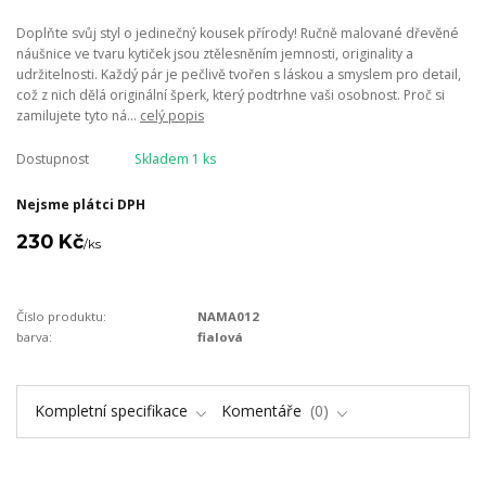
Doplňte svůj styl o jedinečný kousek přírody! Ručně malované dřevěné
náušnice ve tvaru kytiček jsou ztělesněním jemnosti, originality a
udržitelnosti. Každý pár je pečlivě tvořen s láskou a smyslem pro detail,
což z nich dělá originální šperk, který podtrhne vaši osobnost. Proč si
zamilujete tyto ná...
celý popis
Dostupnost
Skladem 1 ks
Nejsme plátci DPH
230 Kč
/
ks
Číslo produktu:
NAMA012
barva:
fialová
Kompletní specifikace
Komentáře
0