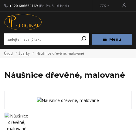
+420 606654169
(Po-Pá, 8-16 hod.)
CZK
Menu
Úvod
Šperky
Náušnice dřevěné, malované
Náušnice dřevěné, malované