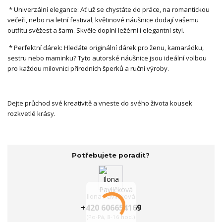
* Univerzální elegance: Ať už se chystáte do práce, na romantickou
večeři, nebo na letní festival, květinové náušnice dodají vašemu
outfitu svěžest a šarm. Skvěle doplní ležérní i elegantní styl.
* Perfektní dárek: Hledáte originální dárek pro ženu, kamarádku,
sestru nebo maminku? Tyto autorské náušnice jsou ideální volbou
pro každou milovnici přírodních šperků a ruční výroby.
Dejte průchod své kreativitě a vneste do svého života kousek
rozkvetlé krásy.
Potřebujete poradit?
Ilona Pavlíčková
+420 606654169
(Po-Pá, 8-16 hod.)