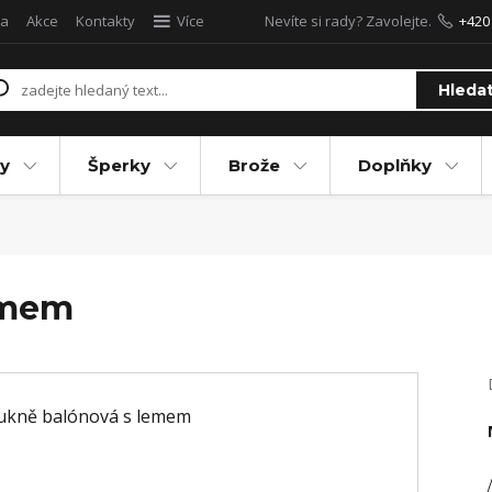
a
Akce
Kontakty
Více
Nevíte si rady? Zavolejte.
+420
Hleda
y
Šperky
Brože
Doplňky
emem
/