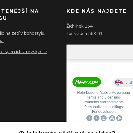
ČTENĚJŠÍ NA
KDE NÁS NAJDETE
GU
Žichlínek 254
lo na zeď v bohostylu,
Lanškroun 563 01
ba
o špercích z pryskyřice