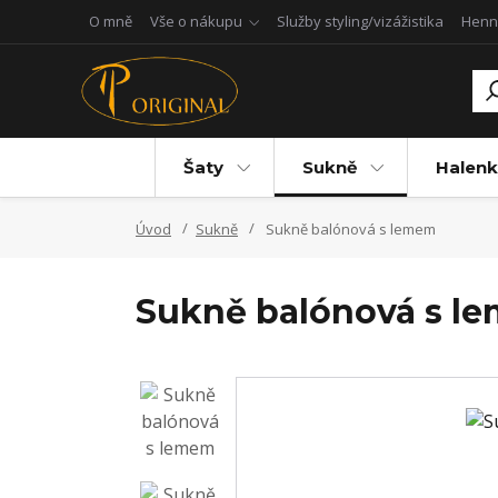
O mně
Vše o nákupu
Služby styling/vizážistika
Henn
Šaty
Sukně
Halenk
Úvod
Sukně
Sukně balónová s lemem
Sukně balónová s l