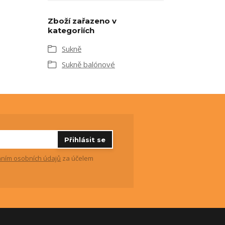
Zboží zařazeno v
kategoriích
Sukně
Sukně balónové
Přihlásit se
ním osobních údajů
za účelem