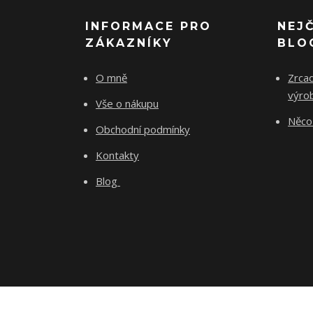
INFORMACE PRO
NEJ
ZÁKAZNÍKY
BLO
O mně
Zrcad
výro
Vše o nákupu
Něco 
Obchodní podmínky
Kontakty
Blog