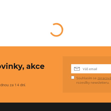
vinky, akce
Souhlasím se
zpracová
rozesílky newsletteru.
ednou za 14 dní.