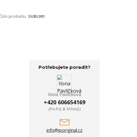
Číslo produktu:
SUBL001
Potřebujete poradit?
Ilona Pavlíčková
+420 606654169
(Po-Pá, 8-16 hod.)
info@iporiginal.cz