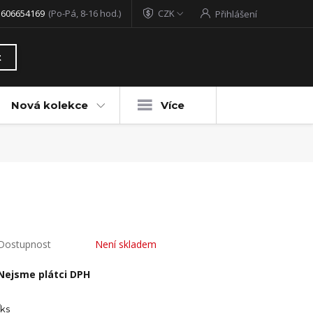
 606654169
(Po-Pá, 8-16 hod.)
CZK
Přihlášení
t
Nová kolekce
Více
Dostupnost
Není skladem
Nejsme plátci DPH
ks