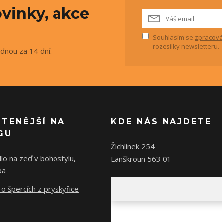
vinky, akce
Souhlasím se
zpracová
rozesílky newsletteru.
ednou za 14 dní.
ČTENĚJŠÍ NA
KDE NÁS NAJDETE
GU
Žichlínek 254
lo na zeď v bohostylu,
Lanškroun 563 01
ba
o špercích z pryskyřice