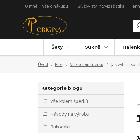
O mně
Vše o nákupu
Služby styling/vizážistika
Henn
Šaty
Sukně
Halenk
Úvod
Blog
Vše kolem šperků
Jak vybrat šper
Kategorie blogu
Vše kolem šperků
Návody na výrobu
Rukodělci
J