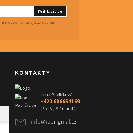
Přihlásit se
ním osobních údajů
za účelem
KONTAKTY
Ilona Pavlíčková
+420 606654169
(Po-Pá, 8-16 hod.)
info@iporiginal.cz