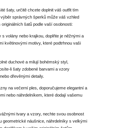
 šaty, určitě chcete doplnit váš outfit tím
a výběr správných šperků může váš vzhled
originálních šatů podle vaší osobnosti:
 s volány nebo krajkou, doplňte je něžnými a
mi květinovými motivy, které podtrhnou vaši
 volné duchové a milují bohémský styl,
síte-li šaty zdobené barvami a vzory
 nebo dřevěnými detaily.
incezny na večerní ples, doporučujeme elegantní a
emi nebo náhrdelníkem, které dodají vašemu
dvážnými tvary a vzory, nechte svou osobnost
sou geometrické náušnice, náhrdelníky s velkými