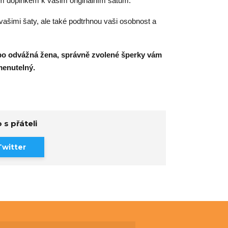
m doplňkem k vašim originálním šatům.
vašimi šaty, ale také podtrhnou vaši osobnost a
bo odvážná žena, správně zvolené šperky vám
menutelný.
 s přáteli
Twitter