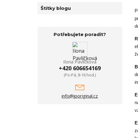
Štítky blogu
P
p
d
Potřebujete poradit?
R
e
ž
Ilona Pavlíčková
B
+420 606654169
d
(Po-Pá, 8-16 hod.)
i
E
info@iporiginal.cz
n
v
E
z