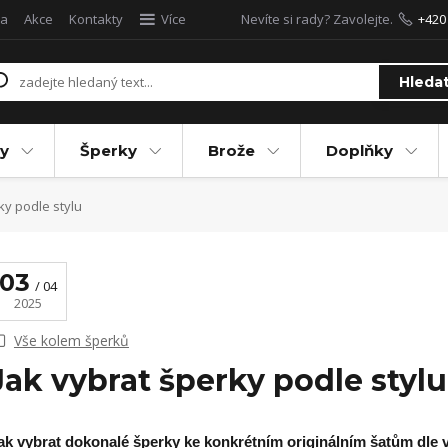
a
Akce
Kontakty
Více
Nevíte si rady? Zavolejte.
+420
Hleda
y
Šperky
Brože
Doplňky
ky podle stylu
03
04
2025
Vše kolem šperků
Jak vybrat šperky podle stylu
ak vybrat dokonalé šperky ke konkrétním originálním šatům dle 