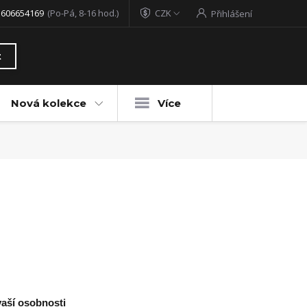
 606654169
(Po-Pá, 8-16 hod.)
CZK
Přihlášení
t
Nová kolekce
Více
vaší osobnosti