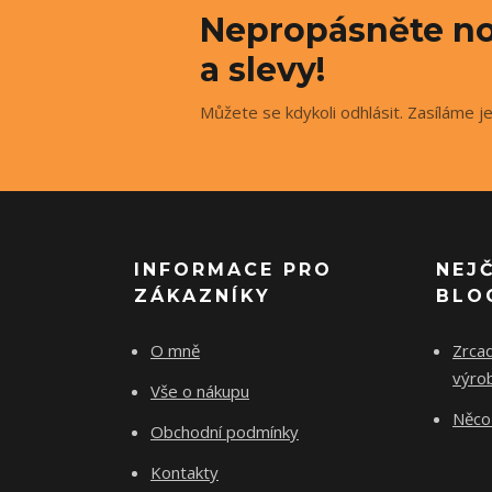
Nepropásněte no
a slevy!
Můžete se kdykoli odhlásit. Zasíláme j
INFORMACE PRO
NEJ
ZÁKAZNÍKY
BLO
O mně
Zrcad
výro
Vše o nákupu
Něco 
Obchodní podmínky
Kontakty