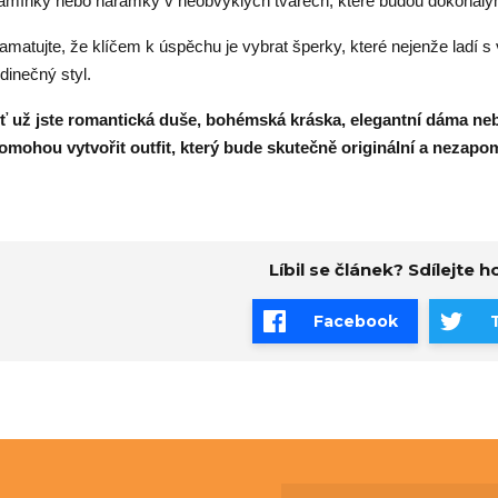
amínky nebo náramky v neobvyklých tvarech, které budou dokonalý
amatujte, že klíčem k úspěchu je vybrat šperky, které nejenže ladí s 
edinečný styl.
ť už jste romantická duše, bohémská kráska, elegantní dáma ne
omohou vytvořit outfit, který bude skutečně originální a nezapo
Líbil se článek? Sdílejte ho
Facebook