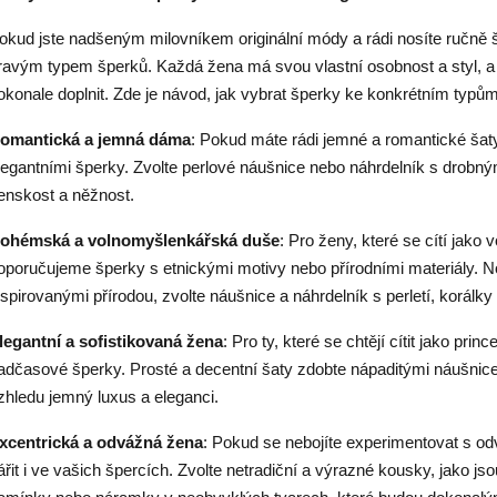
okud jste nadšeným milovníkem originální módy a rádi nosíte ručně šité
ravým typem šperků. Každá žena má svou vlastní osobnost a styl, 
okonale doplnit. Zde je návod, jak vybrat šperky ke konkrétním typům 
omantická a jemná dáma
: Pokud máte rádi jemné a romantické šaty
legantními šperky. Zvolte perlové náušnice nebo náhrdelník s drobný
enskost a něžnost.
ohémská a volnomyšlenkářská duše
: Pro ženy, které se cítí jako
oporučujeme šperky s etnickými motivy nebo přírodními materiály. No
nspirovanými přírodou, zvolte náušnice a náhrdelník s perletí, korálky
legantní a sofistikovaná žena
: Pro ty, které se chtějí cítit jako pr
adčasové šperky. Prosté a decentní šaty zdobte nápaditými náušnic
zhledu jemný luxus a eleganci.
xcentrická a odvážná žena
: Pokud se nebojíte experimentovat s o
ářit i ve vašich špercích. Zvolte netradiční a výrazné kousky, jako j