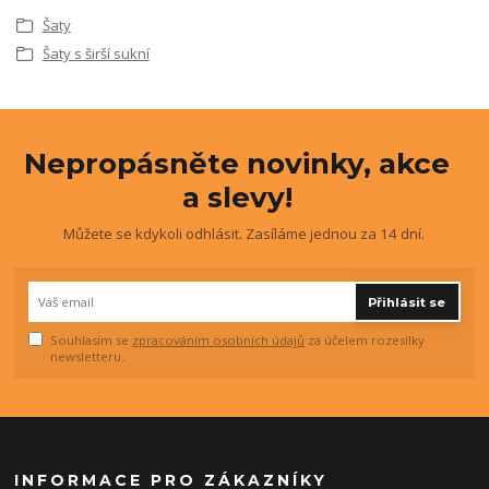
Šaty
Šaty s širší sukní
Nepropásněte novinky, akce
a slevy!
Můžete se kdykoli odhlásit. Zasíláme jednou za 14 dní.
Přihlásit se
Souhlasím se
zpracováním osobních údajů
za účelem rozesílky
newsletteru.
INFORMACE PRO ZÁKAZNÍKY