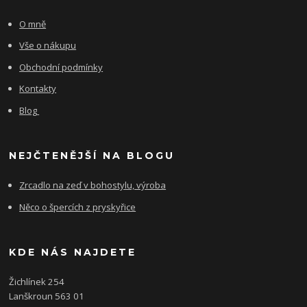
O mně
Vše o nákupu
Obchodní podmínky
Kontakty
Blog
NEJČTENĚJŠÍ NA BLOGU
Zrcadlo na zeď v bohostylu, výroba
Něco o špercích z pryskyřice
KDE NÁS NAJDETE
Žichlínek 254
Lanškroun 563 01