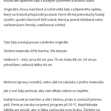
Ručně šité úpletové šaty s kulatým výstřihem a širokou sukní
Originální, mnou navržené a ručně ušité šaty z příjemného úpletu,
který se krásně přizpůsobí postavě. Horní díl má jednoduchý kulatý
výstřih, spodní část tvoří širší sukně, která je jemně skládaná nebo
nařasená pro ženský, nadčasový vzhled.
Tyto šaty existují pouze v jediném originále.
Složení materiálu 95% bavlna, 5% elastan
Velikost S – míry: prsa 80 cm, pas 70 cm, boky 88 cm, 54 cm po
přestřižení, celková délka 94 cm.
Možnost úpravy rozměrů, nebo ušití na zakázku z jiného materiálu.
Jak o své šaty pečovat, aby vám dělaly radost co nejdéle:
Každý kousek je navržen a ušit s láskou, proto si zaslouží jemnou
péči. Perte je naruby na jemný program při 30 °C. Nepřidávejte
bělidla ani aviváž, aby si látka zachovala svou krásu. Žehlete na