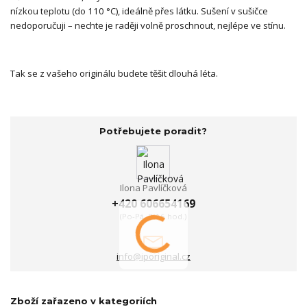
nízkou teplotu (do 110 °C), ideálně přes látku. Sušení v sušičce
nedoporučuji – nechte je raději volně proschnout, nejlépe ve stínu.
Tak se z vašeho originálu budete těšit dlouhá léta.
Potřebujete poradit?
Ilona Pavlíčková
+420 606654169
(Po-Pá, 8-16 hod.)
info@iporiginal.cz
Zboží zařazeno v kategoriích