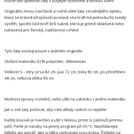
Ručně šité úpletové šaty s kulatým výstřihem a širokou sukní
Originální, mnou navržené a ručně ušité šaty zecsilnějšího úpletu,
který se krásně přizpůsobí postavě. Horní díl má jednoduchý kulatý
výstřih, spodní část tvoří širší sukně, která je jemně skládaná nebo
nařasená pro ženský, nadčasový vzhled.
Tyto šaty existují pouze v jediném originále.
Složení materiálu 92% polyester, 8%elastan
Velikost S – míry: prsa 82 cm, pas 72 cm, boky 82 cm, po přestřižení
48 cm, celková délka 96 cm.
Možnost úpravy rozměrů, nebo ušití na zakázku z jiného materiálu.
Jak o své šaty pečovat, aby vám dělaly radost co nejdéle:
Každý kousek je navržen a ušit s láskou, proto si zaslouží jemnou
péči. Perte je naruby na jemný program při 30 °C. Nepřidávejte
bělidla ani aviváž, aby si látka zachovala svou krásu. Žehlete na