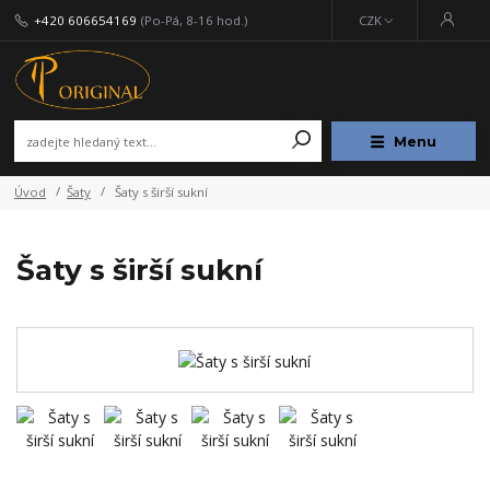
+420 606654169
(Po-Pá, 8-16 hod.)
CZK
Menu
Úvod
Šaty
Šaty s širší sukní
Šaty s širší sukní