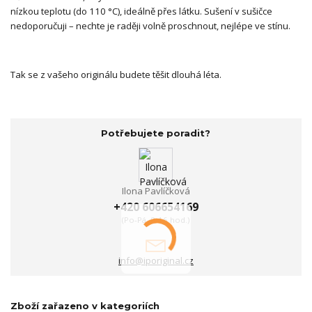
nízkou teplotu (do 110 °C), ideálně přes látku. Sušení v sušičce
nedoporučuji – nechte je raději volně proschnout, nejlépe ve stínu.
Tak se z vašeho originálu budete těšit dlouhá léta.
Potřebujete poradit?
Ilona Pavlíčková
+420 606654169
(Po-Pá, 8-16 hod.)
info@iporiginal.cz
Zboží zařazeno v kategoriích