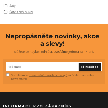
Šaty
Šaty s širší sukní
Nepropásněte novinky, akce
a slevy!
Můžete se kdykoli odhlásit. Zasíláme jednou za 14 dní.
Přihlásit se
Souhlasím se
zpracováním osobních údajů
za účelem rozesílky
newsletteru.
INFORMACE PRO ZÁKAZNÍKY