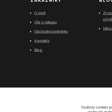
ZÁKAZNÍKY
BLO
O mně
Zrcad
výro
Vše o nákupu
Něco 
Obchodní podmínky
Kontakty
Blog
Soubory cookies p
sledování stat