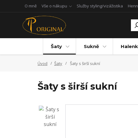
O mně
Vše o nákupu
Služby styling/vizážistika
Henn
Šaty
Sukně
Halenk
Úvod
Šaty
Šaty s širší sukní
Šaty s širší sukní