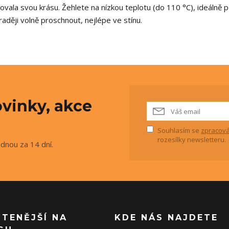
chovala svou krásu. Žehlete na nízkou teplotu (do 110 °C), ideálně 
raději volně proschnout, nejlépe ve stínu.
vinky, akce
Souhlasím se
zpracová
rozesílky newsletteru.
ednou za 14 dní.
ČTENĚJŠÍ NA
KDE NÁS NAJDETE