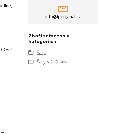
odlné,
info@iporiginal.cz
Zboží zařazeno v
kategoriích
řižení
Šaty
Šaty s širší sukní
C.