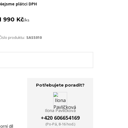
Nejsme plátci DPH
1 990 Kč
/
ks
Číslo produktu:
SASS010
Potřebujete poradit?
Ilona Pavlíčková
+420 606654169
(Po-Pá, 8-16 hod.)
rní díl