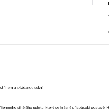
ýstřihem a skládanou sukní.
říjemného silnějšího úpletu, který se krásně přizpůsobí postavě. Ho