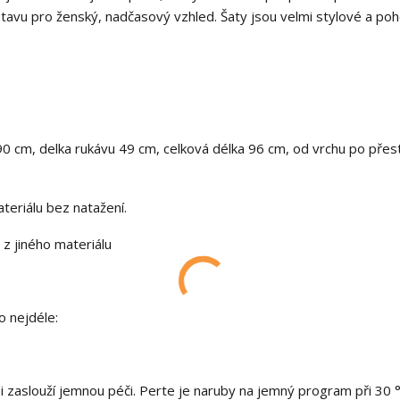
stavu pro ženský, nadčasový vzhled. Šaty jsou velmi stylové a poh
90 cm, delka rukávu 49 cm, celková délka 96 cm, od vrchu po přest
riálu bez natažení.
z jiného materiálu
o nejdéle:
si zaslouží jemnou péči. Perte je naruby na jemný program při 30 °