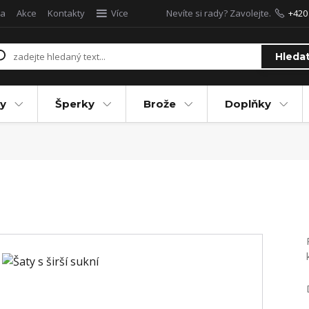
a
Akce
Kontakty
Více
Nevíte si rady? Zavolejte.
+420
Hleda
y
Šperky
Brože
Doplňky