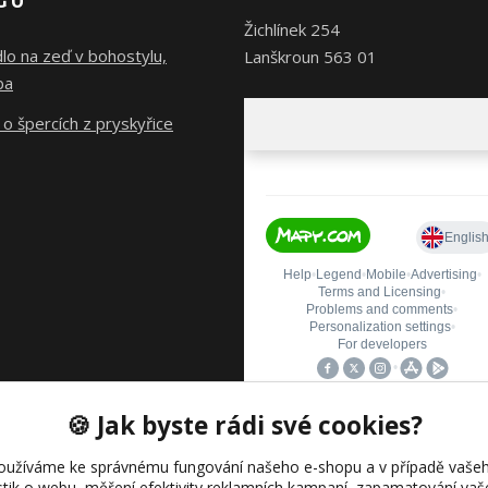
GU
Žichlínek 254
lo na zeď v bohostylu,
Lanškroun 563 01
ba
o špercích z pryskyřice
🍪 Jak byste rádi své cookies?
oužíváme ke správnému fungování našeho e-shopu a v případě vašeh
istik o webu, měření efektivity reklamních kampaní, zapamatování va