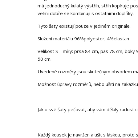
má jednoduchý kulatý výstřih, střih kopíruje po
velmi dobře se kombinují s ostatními doplňky.
Tyto šaty existují pouze v jediném originále.
Složení materiálu 96%polyester, 4%elastan
Velikost S – míry: prsa 84 cm, pas 78 cm, boky 
50 cm.
Uvedené rozměry jsou skutečným obvodem mate
Možnost úpravy rozměrů, nebo ušití na zakázku 
Jak o své šaty pečovat, aby vám dělaly radost c
Každý kousek je navržen a ušit s láskou, proto 