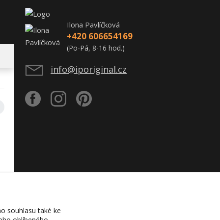
Ilona Pavlíčková
+420 606654169
(Po-Pá, 8-16 hod.)
info@iporiginal.cz
o souhlasu také ke
šeho oblíbeného