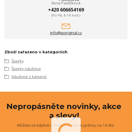
Ilona Pavlíčková
+420 606654169
(Po-Pá, 8-16 hod.)
info@iporiginal.cz
Zboží zařazeno v kategoriích
Šperky
Šperky náušnice
Náušnice z kamenů
Nepropásněte novinky, akce
a slevy!
Můžete se kdykoli odhlásit. Zasíláme jednou za 14 dní.