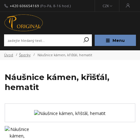
+420 606654169
(Po-Pá, 8-16 hod.)
CZK
Menu
Úvod
Šperky
Náušnice kámen, křišťál, hematit
Náušnice kámen, křišťál,
hematit