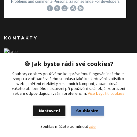
KONTAKTY
Ilona Pavlíčková
🍪 Jak byste rádi své cookies?
+420 606654169
(Po-Pá, 8-16 hod.)
Soubory cookies používáme ke správnému fungování našeho e-
shopu a v případě vašeho souhlasu také ke sledování statistik o
info@iporiginal.cz
webu, měření efektivity reklamních kampaní, zapamatování
vašeho oblíbeného nastavení při používání stránek, či zobrazení
reklam odpovídajících vašim preferencím.
Více k využití cookies
Nastavení
Souhlasím
Souhlas můžete odmítnout
zde
.
Vytvořeno na
Eshop-rychle.cz