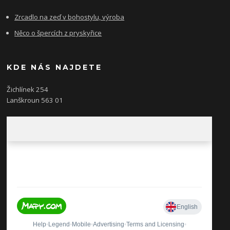
Zrcadlo na zeď v bohostylu, výroba
Něco o špercích z pryskyřice
KDE NÁS NAJDETE
Žichlínek 254
Lanškroun 563 01