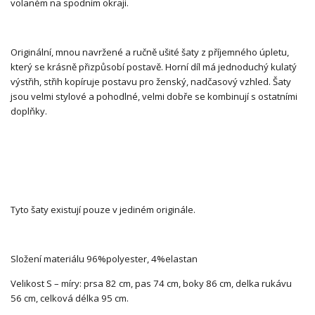
volaném na spodním okraji.
Originální, mnou navržené a ručně ušité šaty z příjemného úpletu,
který se krásně přizpůsobí postavě. Horní díl má jednoduchý kulatý
výstřih, střih kopíruje postavu pro ženský, nadčasový vzhled. Šaty
jsou velmi stylové a pohodlné, velmi dobře se kombinují s ostatními
doplňky.
Tyto šaty existují pouze v jediném originále.
Složení materiálu 96%polyester, 4%elastan
Velikost S – míry: prsa 82 cm, pas 74 cm, boky 86 cm, delka rukávu
56 cm, celková délka 95 cm.