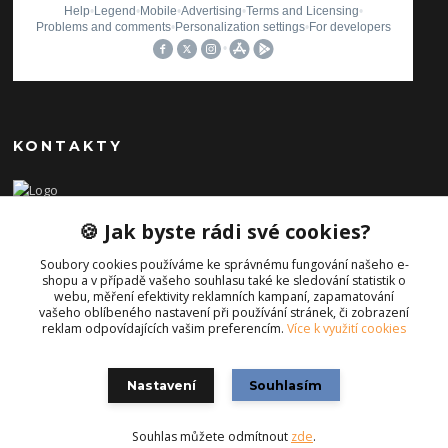
KONTAKTY
Ilona Pavlíčková
🍪 Jak byste rádi své cookies?
+420 606654169
(Po-Pá, 8-16 hod.)
Soubory cookies používáme ke správnému fungování našeho e-
shopu a v případě vašeho souhlasu také ke sledování statistik o
info@iporiginal.cz
webu, měření efektivity reklamních kampaní, zapamatování
vašeho oblíbeného nastavení při používání stránek, či zobrazení
reklam odpovídajících vašim preferencím.
Více k využití cookies
Nastavení
Souhlasím
Souhlas můžete odmítnout
zde
.
Vytvořeno na
Eshop-rychle.cz