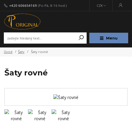
+420 606654169
(Po-Pá, 8-16 hod.)
CZK
Menu
Úvod
Šaty
Šaty rovné
Šaty rovné