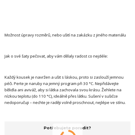
Možnost úpravy rozměrů, nebo ušití na zakázku z jiného materiálu
Jak o své šaty pečovat, aby vám dělaly radost co nejdéle:
Každý kousek je navržen a ušit s láskou, proto si zaslouží jemnou
péči. Perte je naruby na jemný program při 30 °C. Nepřidávejte
bělidla ani aviváž, aby si látka zachovala svou krásu. Žehlete na
nízkou teplotu (do 110 °C), ideálně přes látku. Sušení v sušičce
nedoporučuji – nechte je raději volně proschnout, nejlépe ve stínu.
Potřebujete poradit?