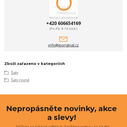
Ilona Pavlíčková
+420 606654169
(Po-Pá, 8-16 hod.)
info@iporiginal.cz
Zboží zařazeno v kategoriích
Šaty
Šaty rovné
Nepropásněte novinky, akce
a slevy!
Můžete se kdykoli odhlásit. Zasíláme jednou za 14 dní.