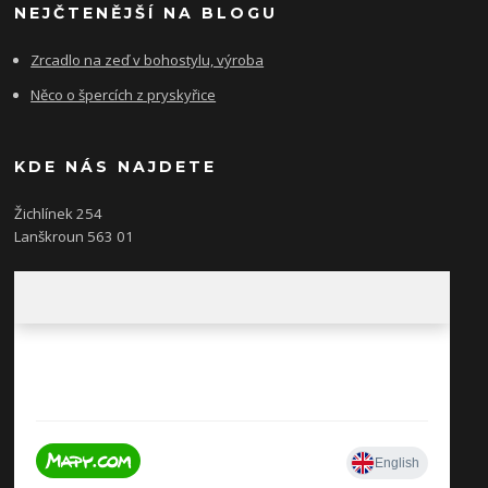
NEJČTENĚJŠÍ NA BLOGU
Zrcadlo na zeď v bohostylu, výroba
Něco o špercích z pryskyřice
KDE NÁS NAJDETE
Žichlínek 254
Lanškroun 563 01