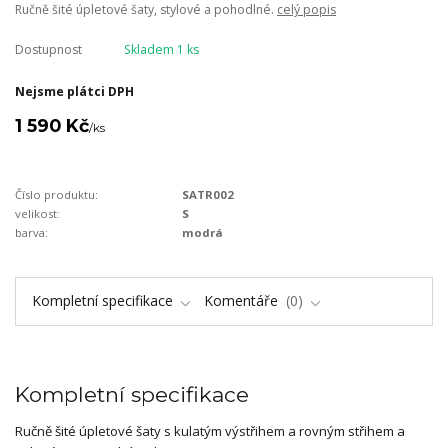
Ručně šité úpletové šaty, stylové a pohodlné.
celý popis
Dostupnost
Skladem 1 ks
Nejsme plátci DPH
1 590 Kč
/
ks
Číslo produktu:
SATR002
velikost:
S
barva:
modrá
Kompletní specifikace
Komentáře
0
Kompletní specifikace
Ručně šité úpletové šaty s kulatým výstřihem a rovným střihem a