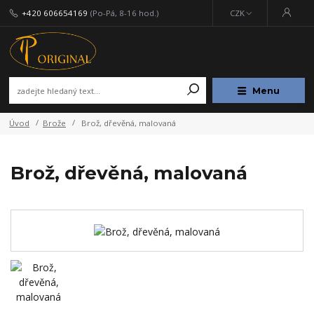
+420 606654169
(Po-Pá, 8-16 hod.)
CZK
Menu
Úvod
Brože
Brož, dřevěná, malovaná
Brož, dřevěná, malovaná