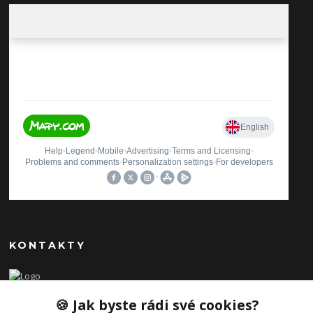
KONTAKTY
Ilona Pavlíčková
🍪 Jak byste rádi své cookies?
+420 606654169