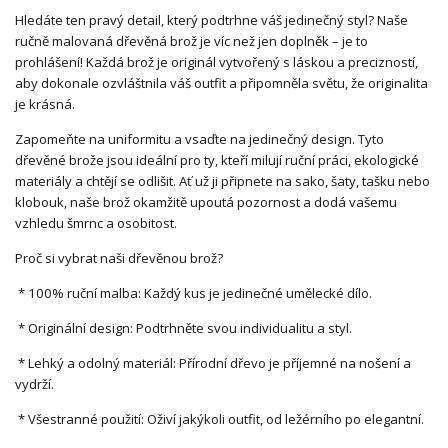
Hledáte ten pravý detail, který podtrhne váš jedinečný styl? Naše
ručně malovaná dřevěná brož je víc než jen doplněk – je to
prohlášení! Každá brož je originál vytvořený s láskou a precizností,
aby dokonale ozvláštnila váš outfit a připomněla světu, že originalita
je krásná.
Zapomeňte na uniformitu a vsaďte na jedinečný design. Tyto
dřevěné brože jsou ideální pro ty, kteří milují ruční práci, ekologické
materiály a chtějí se odlišit. Ať už ji připnete na sako, šaty, tašku nebo
klobouk, naše brož okamžitě upoutá pozornost a dodá vašemu
vzhledu šmrnc a osobitost.
Proč si vybrat naši dřevěnou brož?
* 100% ruční malba: Každý kus je jedinečné umělecké dílo.
* Originální design: Podtrhněte svou individualitu a styl.
* Lehký a odolný materiál: Přírodní dřevo je příjemné na nošení a
vydrží.
* Všestranné použití: Oživí jakýkoli outfit, od ležérního po elegantní.