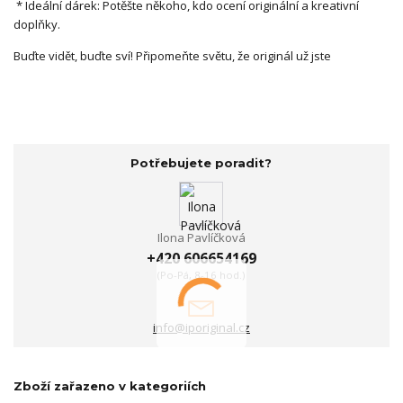
* Ideální dárek: Potěšte někoho, kdo ocení originální a kreativní
doplňky.
Buďte vidět, buďte sví! Připomeňte světu, že originál už jste
Potřebujete poradit?
Ilona Pavlíčková
+420 606654169
(Po-Pá, 8-16 hod.)
info@iporiginal.cz
Zboží zařazeno v kategoriích