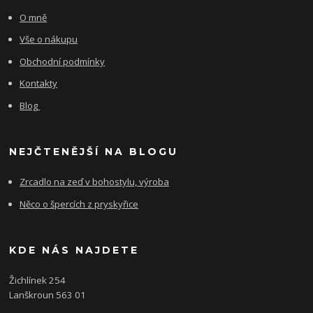
O mně
Vše o nákupu
Obchodní podmínky
Kontakty
Blog
NEJČTENĚJŠÍ NA BLOGU
Zrcadlo na zeď v bohostylu, výroba
Něco o špercích z pryskyřice
KDE NÁS NAJDETE
Žichlínek 254
Lanškroun 563 01