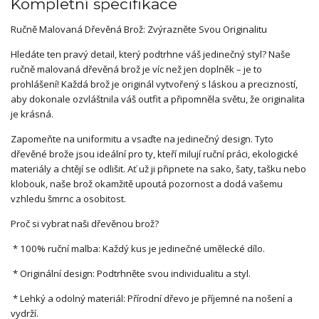
Kompletní specifikace
Ručně Malovaná Dřevěná Brož: Zvýrazněte Svou Originalitu
Hledáte ten pravý detail, který podtrhne váš jedinečný styl? Naše
ručně malovaná dřevěná brož je víc než jen doplněk – je to
prohlášení! Každá brož je originál vytvořený s láskou a precizností,
aby dokonale ozvláštnila váš outfit a připomněla světu, že originalita
je krásná.
Zapomeňte na uniformitu a vsaďte na jedinečný design. Tyto
dřevěné brože jsou ideální pro ty, kteří milují ruční práci, ekologické
materiály a chtějí se odlišit. Ať už ji připnete na sako, šaty, tašku nebo
klobouk, naše brož okamžitě upoutá pozornost a dodá vašemu
vzhledu šmrnc a osobitost.
Proč si vybrat naši dřevěnou brož?
* 100% ruční malba: Každý kus je jedinečné umělecké dílo.
* Originální design: Podtrhněte svou individualitu a styl.
* Lehký a odolný materiál: Přírodní dřevo je příjemné na nošení a
vydrží.