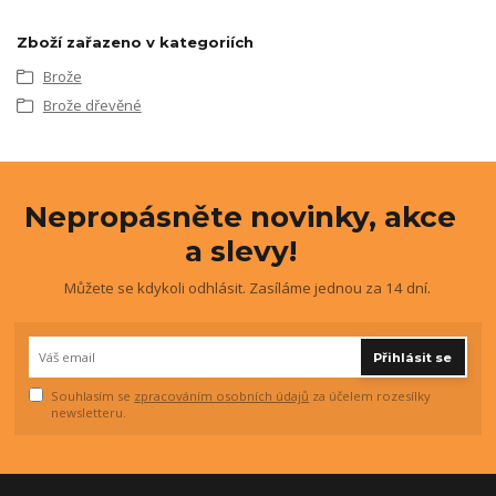
Zboží zařazeno v kategoriích
Brože
Brože dřevěné
Nepropásněte novinky, akce
a slevy!
Můžete se kdykoli odhlásit. Zasíláme jednou za 14 dní.
Přihlásit se
Souhlasím se
zpracováním osobních údajů
za účelem rozesílky
newsletteru.