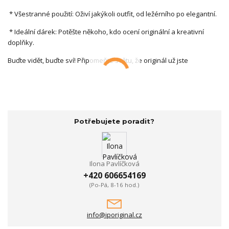
* Všestranné použití: Oživí jakýkoli outfit, od ležérního po elegantní.
* Ideální dárek: Potěšte někoho, kdo ocení originální a kreativní
doplňky.
Buďte vidět, buďte sví! Připomeňte světu, že originál už jste
Potřebujete poradit?
Ilona Pavlíčková
+420 606654169
(Po-Pá, 8-16 hod.)
info@iporiginal.cz