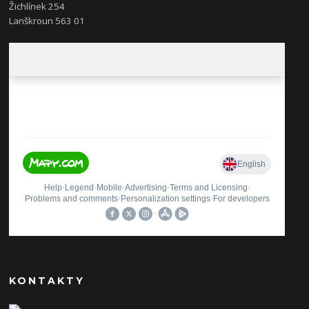
Žichlínek 254
Lanškroun 563 01
KONTAKTY