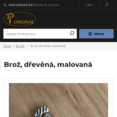
+420 606654169
(Po-Pá, 8-16 hod.)
CZK
Menu
Úvod
Brože
Brož, dřevěná, malovaná
Brož, dřevěná, malovaná