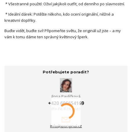
* Všestranné použití: Oživí jakýkoli outfit, od denního po slavnostní.
* Ideální dárek: Potěšte někoho, kdo ocení originální, něžné a
kreativní doplňky.
Buďte vidět, buďte sví! Připomeňte světu, že originál už jste – a my
vám k tomu dáme ten správný květinový šperk.
Potřebujete poradit?
Ilona Pavlíčková
+420 606654169
(Po-Pá, 8-16 hod.)
info@iporiginal.cz