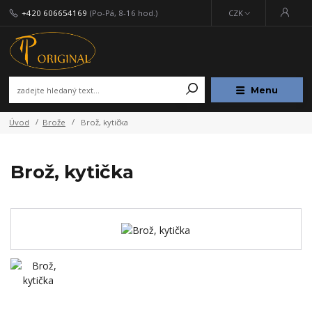
+420 606654169
(Po-Pá, 8-16 hod.)
CZK
Menu
Úvod
Brože
Brož, kytička
Brož, kytička