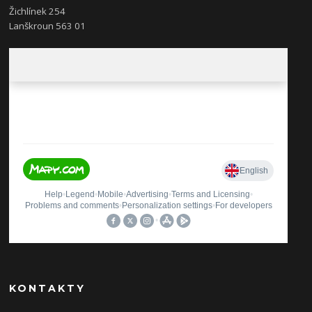
Žichlínek 254
Lanškroun 563 01
KONTAKTY