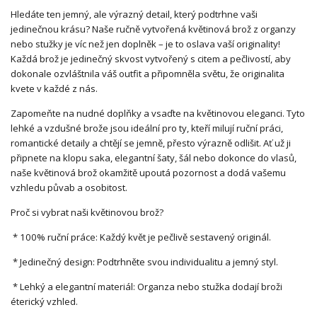
Hledáte ten jemný, ale výrazný detail, který podtrhne vaši
jedinečnou krásu? Naše ručně vytvořená květinová brož z organzy
nebo stužky je víc než jen doplněk – je to oslava vaší originality!
Každá brož je jedinečný skvost vytvořený s citem a pečlivostí, aby
dokonale ozvláštnila váš outfit a připomněla světu, že originalita
kvete v každé z nás.
Zapomeňte na nudné doplňky a vsaďte na květinovou eleganci. Tyto
lehké a vzdušné brože jsou ideální pro ty, kteří milují ruční práci,
romantické detaily a chtějí se jemně, přesto výrazně odlišit. Ať už ji
připnete na klopu saka, elegantní šaty, šál nebo dokonce do vlasů,
naše květinová brož okamžitě upoutá pozornost a dodá vašemu
vzhledu půvab a osobitost.
Proč si vybrat naši květinovou brož?
* 100% ruční práce: Každý květ je pečlivě sestavený originál.
* Jedinečný design: Podtrhněte svou individualitu a jemný styl.
* Lehký a elegantní materiál: Organza nebo stužka dodají broži
éterický vzhled.