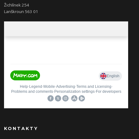
Žichlínek 254
Lanškroun 563 01
KONTAKTY