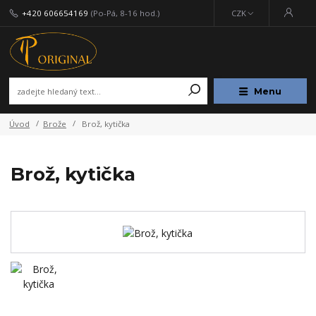
+420 606654169
(Po-Pá, 8-16 hod.)
CZK
Menu
Úvod
Brože
Brož, kytička
Brož, kytička