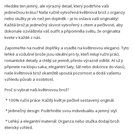
Hledáte ten jemný, ale výrazný detail, který podtrhne vaši
jedinečnou krásu? Naše ručně vytvořená květinová brož z organzy
nebo stužky je víc než jen doplněk – je to oslava vaší originality!
Každá brož je jedinečný skvost vytvořený s citem a pečlivostí, aby
dokonale ozvláštnila váš outfit a připomněla světu, že originalita
kvete v každé z nás.
Zapomeňte na nudné doplňky a vsaďte na květinovou eleganci. Tyto
lehké a vzdušné brože jsou ideální pro ty, kteří milují ruční práci,
romantické detaily a chtějí se jemně, přesto výrazně odlišit. Ať už ji
připnete na klopu saka, elegantní šaty, šál nebo dokonce do vlasů,
naše květinová brož okamžitě upoutá pozornost a dodá vašemu
vzhledu půvab a osobitost.
Proč si vybrat naši květinovou brož?
* 100% ruční práce: Každý květ je pečlivě sestavený originál.
* Jedinečný design: Podtrhněte svou individualitu a jemný styl.
* Lehký a elegantní materiál: Organza nebo stužka dodají broži
éterický vzhled.