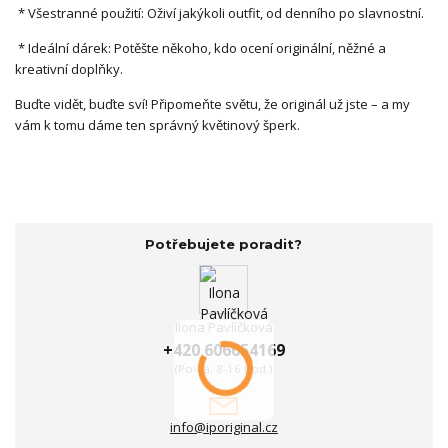
* Všestranné použití: Oživí jakýkoli outfit, od denního po slavnostní.
* Ideální dárek: Potěšte někoho, kdo ocení originální, něžné a
kreativní doplňky.
Buďte vidět, buďte sví! Připomeňte světu, že originál už jste – a my
vám k tomu dáme ten správný květinový šperk.
Potřebujete poradit?
Ilona Pavlíčková
+420 606654169
(Po-Pá, 8-16 hod.)
info@iporiginal.cz