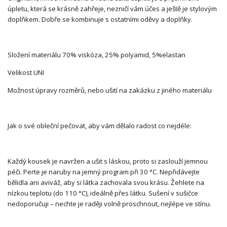
úpletu, která se krásně zahřeje, nezničí vám účes a ještě je stylovým
doplňkem. Dobře se kombinuje s ostatními oděvy a doplňky.
Složení materiálu 70% viskóza, 25% polyamid, 5%elastan
Velikost UNI
Možnost úpravy rozměrů, nebo ušití na zakázku z jiného materiálu
Jak o své obleční pečovat, aby vám dělalo radost co nejdéle:
Každý kousek je navržen a ušit s láskou, proto si zaslouží jemnou
péči. Perte je naruby na jemný program při 30 °C. Nepřidávejte
bělidla ani aviváž, aby si látka zachovala svou krásu. Žehlete na
nízkou teplotu (do 110 °C), ideálně přes látku. Sušení v sušičce
nedoporučuji – nechte je raději volně proschnout, nejlépe ve stínu.