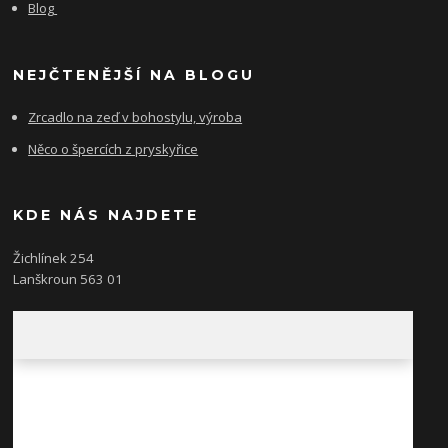
Blog
NEJČTENĚJŠÍ NA BLOGU
Zrcadlo na zeď v bohostylu, výroba
Něco o špercích z pryskyřice
KDE NÁS NAJDETE
Žichlínek 254
Lanškroun 563 01