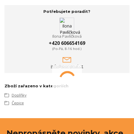
Potřebujete poradit?
Ilona Pavlíčková
+420 606654169
(Po-Pá, 8-16 hod.)
info@iporiginal.cz
Zboží zařazeno v kategoriích
Doplňky
Čepice
Nepropásněte novinky, akce