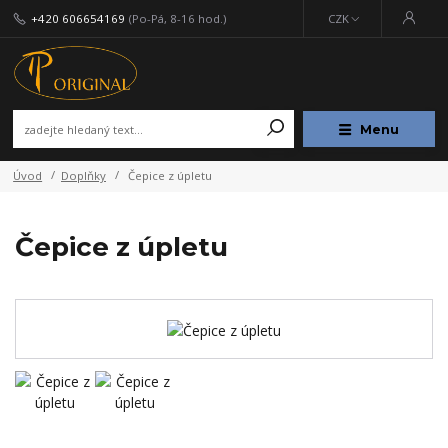
+420 606654169
(Po-Pá, 8-16 hod.)
CZK
Menu
Úvod
Doplňky
Čepice z úpletu
Čepice z úpletu