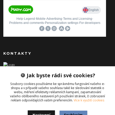
KONTAKTY
Ilona Pavlíčková
🍪 Jak byste rádi své cookies?
+420 606654169
(Po-Pá, 8-16 hod.)
Soubory cookies používáme ke správnému fungování našeho e-
shopu a v případě vašeho souhlasu také ke sledování statistik o
info@iporiginal.cz
webu, měření efektivity reklamních kampaní, zapamatování
vašeho oblíbeného nastavení při používání stránek, či zobrazení
reklam odpovídajících vašim preferencím.
Více k využití cookies
Nastavení
Souhlasím