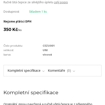
Ručně šitá čepice ze silnějšího úpletu
celý popis
Dostupnost
Skladem 1 ks
Nejsme plátci DPH
350 Kč
/
ks
Číslo produktu:
CEZU001
velikost:
UNI
barva:
vínová
Kompletní specifikace
Komentáře
0
Kompletní specifikace
Originální, mnou navržená a ručně ušitá čepice je z příjemného