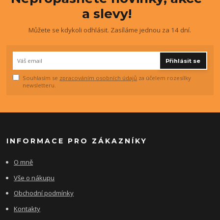
a slevy!
Můžete se kdykoli odhlásit. Zasíláme jednou za 14 dní.
Přihlásit se
Souhlasím se
zpracováním osobních údajů
za účelem rozesílky
newsletteru.
INFORMACE PRO ZÁKAZNÍKY
O mně
Vše o nákupu
Obchodní podmínky
Kontakty