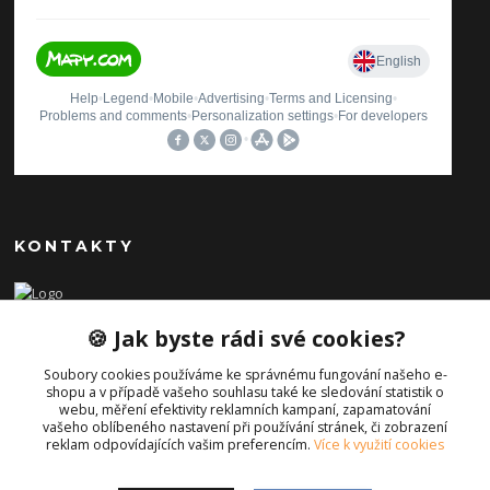
KONTAKTY
Ilona Pavlíčková
🍪 Jak byste rádi své cookies?
+420 606654169
(Po-Pá, 8-16 hod.)
Soubory cookies používáme ke správnému fungování našeho e-
shopu a v případě vašeho souhlasu také ke sledování statistik o
info@iporiginal.cz
webu, měření efektivity reklamních kampaní, zapamatování
vašeho oblíbeného nastavení při používání stránek, či zobrazení
reklam odpovídajících vašim preferencím.
Více k využití cookies