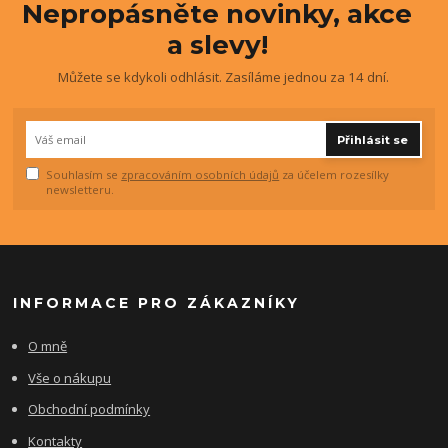
Nepropásněte novinky, akce
a slevy!
Můžete se kdykoli odhlásit. Zasíláme jednou za 14 dní.
Přihlásit se
Souhlasím se
zpracováním osobních údajů
za účelem rozesílky
newsletteru.
INFORMACE PRO ZÁKAZNÍKY
O mně
Vše o nákupu
Obchodní podmínky
Kontakty