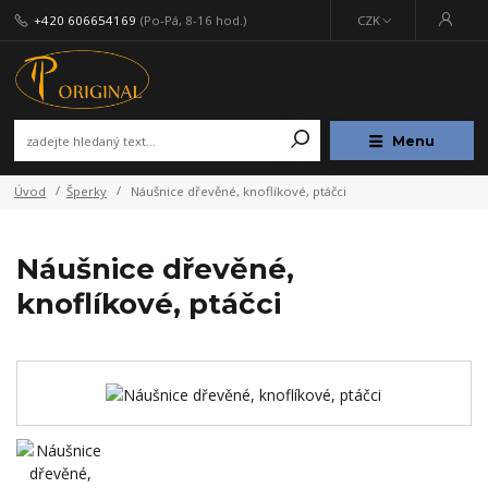
+420 606654169
(Po-Pá, 8-16 hod.)
CZK
Menu
Úvod
Šperky
Náušnice dřevěné, knoflíkové, ptáčci
Náušnice dřevěné,
knoflíkové, ptáčci