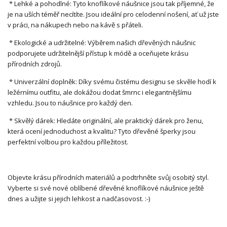
* Lehké a pohodlné: Tyto knoflíkové náušnice jsou tak příjemné, že
je na uších téměř necítíte. Jsou ideální pro celodenní nošení, ať už jste
v práci, na nákupech nebo na kávě s přáteli.
* Ekologické a udržitelné: Výběrem našich dřevěných náušnic
podporujete udržitelnější přístup k módě a oceňujete krásu
přírodních zdrojů.
* Univerzální doplněk: Díky svému čistému designu se skvěle hodí k
ležérnímu outfitu, ale dokážou dodat šmrnc i elegantnějšímu
vzhledu. Jsou to náušnice pro každý den.
* Skvělý dárek: Hledáte originální, ale praktický dárek pro ženu,
která ocení jednoduchost a kvalitu? Tyto dřevěné šperky jsou
perfektní volbou pro každou příležitost.
Objevte krásu přírodních materiálů a podtrhněte svůj osobitý styl.
Vyberte si své nové oblíbené dřevěné knoflíkové náušnice ještě
dnes a užijte si jejich lehkost a nadčasovost. :-)