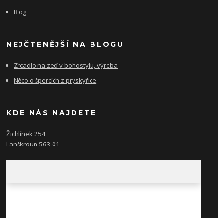
Blog
NEJČTENĚJŠÍ NA BLOGU
Zrcadlo na zeď v bohostylu, výroba
Něco o špercích z pryskyřice
KDE NÁS NAJDETE
Žichlínek 254
Lanškroun 563 01