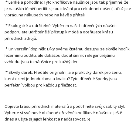
* Lehké a pohodlné: Tyto knoflíkové náušnice jsou tak příjemné, že
je na uších téměř necítíte. Jsou ideální pro celodenní nošení, ať už jste
v práci, na nákupech nebo na kávě s přáteli.
* Ekologické a udržitelné: Výběrem našich dřevěných náušnic
podporujete udržitelnější přístup k módě a oceňujete krásu
přírodních zdrojů.
* Univerzální doplněk: Díky svému čistému designu se skvěle hodí k
ležérnímu outfitu, ale dokážou dodat šmrnc i elegantnějšímu
vzhledu. Jsou to náušnice pro každý den.
* Skvělý dárek: Hledáte originální, ale praktický dárek pro ženu,
která ocení jednoduchost a kvalitu? Tyto dřevěné šperky jsou
perfektní volbou pro každou příležitost.
Objevte krásu přírodních materiálů a podtrhněte svůj osobitý styl.
Vyberte si své nové oblíbené dřevěné knoflíkové náušnice ještě
dnes a užijte si jejich lehkost a nadčasovost. :-)