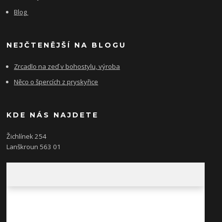
Blog
NEJČTENĚJŠÍ NA BLOGU
Zrcadlo na zeď v bohostylu, výroba
Něco o špercích z pryskyřice
KDE NÁS NAJDETE
Žichlínek 254
Lanškroun 563 01