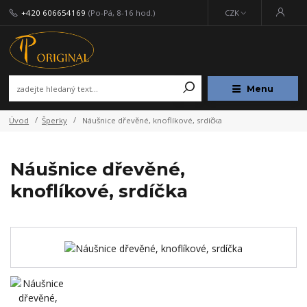
+420 606654169
(Po-Pá, 8-16 hod.)
CZK
Menu
Úvod
Šperky
Náušnice dřevěné, knoflíkové, srdíčka
Náušnice dřevěné,
knoflíkové, srdíčka