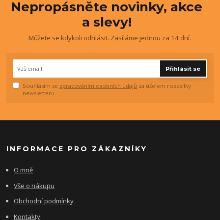
Nepropásněte novinky, akce
a slevy!
Můžete se kdykoli odhlásit. Zasíláme jednou za 14 dní.
Přihlásit se
Souhlasím se
zpracováním osobních údajů
za účelem rozesílky
newsletteru.
INFORMACE PRO ZÁKAZNÍKY
O mně
Vše o nákupu
Obchodní podmínky
Kontakty