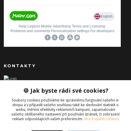
KONTAKTY
Ilona Pavlíčková
🍪 Jak byste rádi své cookies?
+420 606654169
(Po-Pá, 8-16 hod.)
Soubory cookies používáme ke správnému fungování našeho e-
shopu a v případě vašeho souhlasu také ke sledování statistik o
info@iporiginal.cz
webu, měření efektivity reklamních kampaní, zapamatování
vašeho oblíbeného nastavení při používání stránek, či zobrazení
reklam odpovídajících vašim preferencím.
Více k využití cookies