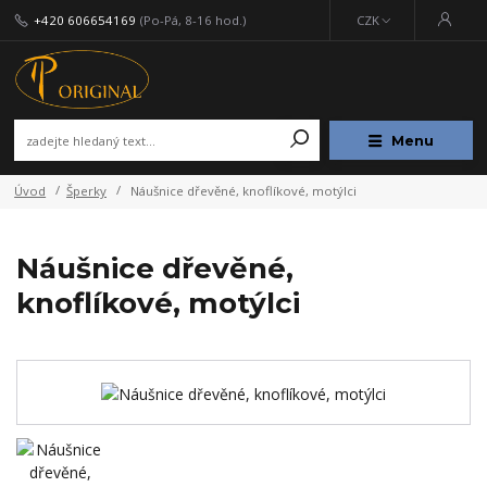
+420 606654169
(Po-Pá, 8-16 hod.)
CZK
Menu
Úvod
Šperky
Náušnice dřevěné, knoflíkové, motýlci
Náušnice dřevěné,
knoflíkové, motýlci