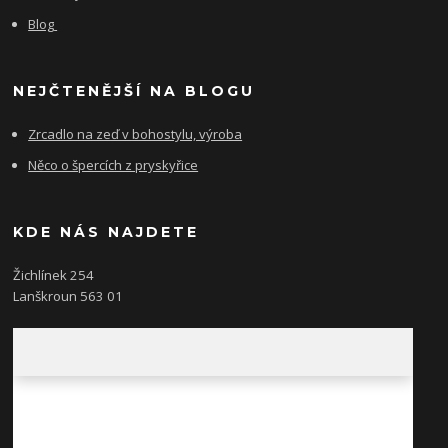
Blog
NEJČTENĚJŠÍ NA BLOGU
Zrcadlo na zeď v bohostylu, výroba
Něco o špercích z pryskyřice
KDE NÁS NAJDETE
Žichlínek 254
Lanškroun 563 01