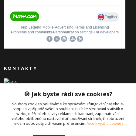
KONTAKTY
Ilona Pavlíčková
🍪 Jak byste rádi své cookies?
+420 606654169
(Po-Pá, 8-16 hod.)
Soubory cookies používáme ke správnému fungování našeho e-
shopu a v případě vašeho souhlasu také ke sledování statistik o
info@iporiginal.cz
webu, měření efektivity reklamních kampaní, zapamatování
vašeho oblíbeného nastavení při používání stránek, či zobrazení
reklam odpovídajících vašim preferencím.
Více k využití cookies