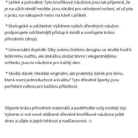
* Lehké a pohodlné: Tyto knoflíkové náušnice jsou tak příjemné, že
je na uších téměř necítíte. Jsou ideální pro celodenní nošení, ať už jste
v práci, na nákupech nebo na kávě s přáteli.
* Ekologické a udržitelné: Výběrem našich dřevěných náušnic
podporujete udržitelnější přístup k módě a oceňujete krásu
přírodních zdrojů.
* Univerzální doplněk: Díky svému čistému designu se skvěle hodí k
ležérnímu outfitu, ale dokážou dodat šmrnc i elegantnějšímu
vzhledu. Jsou to náušnice pro každý den.
* Skvělý dárek: Hledáte originální, ale praktický dárek pro ženu,
která ocení jednoduchost a kvalitu? Tyto dřevěné šperky jsou
perfektní volbou pro každou příležitost.
Objevte krásu přírodních materiálů a podtrhněte svůj osobitý styl.
Vyberte si své nové oblíbené dřevěné knoflíkové náušnice ještě
dnes a užijte si jejich lehkost a nadčasovost. :-)