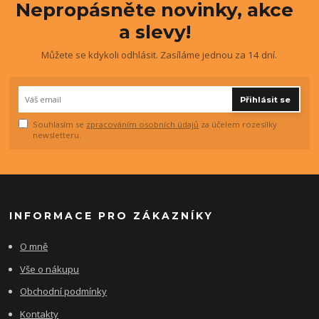
Nepropásněte novinky, akce
a slevy!
Můžete se kdykoli odhlásit. Zasíláme jednou za 14 dní.
Přihlásit se
Souhlasím se
zpracováním osobních údajů
za účelem rozesílky
newsletteru.
INFORMACE PRO ZÁKAZNÍKY
O mně
Vše o nákupu
Obchodní podmínky
Kontakty