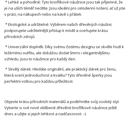
* Lehké a pohodlné: Tyto knoflíkové náušnice jsou tak příjemné, že
je na uších téměř necítíte. Jsou ideální pro celodenní nošení, ať už jste
v práci, na nákupech nebo na kávě s přáteli.
* Ekologické a udržitelné: Výběrem našich dřevěných náušnic
podporujete udržitelnější přístup k módě a oceňujete krásu
přírodních zdrojů.
* Univerzální doplněk: Díky svému čistému designu se skvěle hodí k
ležérnímu outfitu, ale dokážou dodat šmrnc i elegantnějšímu
vzhledu. Jsou to náušnice pro každý den.
* Skvělý dárek: Hledáte originální, ale praktický dárek pro ženu,
která ocení jednoduchost a kvalitu? Tyto dřevěné šperky jsou
perfektní volbou pro každou příležitost.
Objevte krásu přírodních materiálů a podtrhněte svůj osobitý styl.
Vyberte si své nové oblíbené dřevěné knoflíkové náušnice ještě
dnes a užijte si jejich lehkost a nadčasovost. :-)