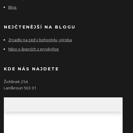
Blog
NEJČTENĚJŠÍ NA BLOGU
Zrcadlo na zeď v bohostylu, výroba
Něco o špercích z pryskyřice
KDE NÁS NAJDETE
Žichlínek 254
Lanškroun 563 01