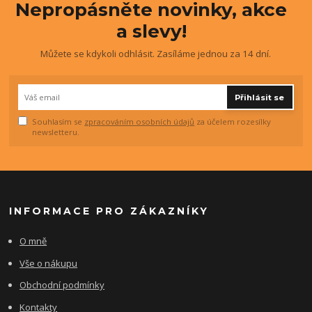
Nepropásněte novinky, akce
a slevy!
Můžete se kdykoli odhlásit. Zasíláme jednou za 14 dní.
Přihlásit se
Souhlasím se
zpracováním osobních údajů
za účelem rozesílky
newsletteru.
INFORMACE PRO ZÁKAZNÍKY
O mně
Vše o nákupu
Obchodní podmínky
Kontakty