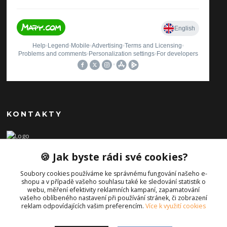
KONTAKTY
Ilona Pavlíčková
🍪 Jak byste rádi své cookies?
+420 606654169
(Po-Pá, 8-16 hod.)
Soubory cookies používáme ke správnému fungování našeho e-
shopu a v případě vašeho souhlasu také ke sledování statistik o
info@iporiginal.cz
webu, měření efektivity reklamních kampaní, zapamatování
vašeho oblíbeného nastavení při používání stránek, či zobrazení
reklam odpovídajících vašim preferencím.
Více k využití cookies