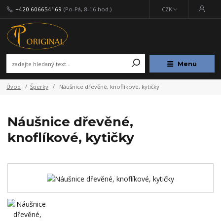
+420 606654169
(Po-Pá, 8-16 hod.)
CZK
Menu
Úvod
Šperky
Náušnice dřevěné, knoflíkové, kytičky
Náušnice dřevěné,
knoflíkové, kytičky