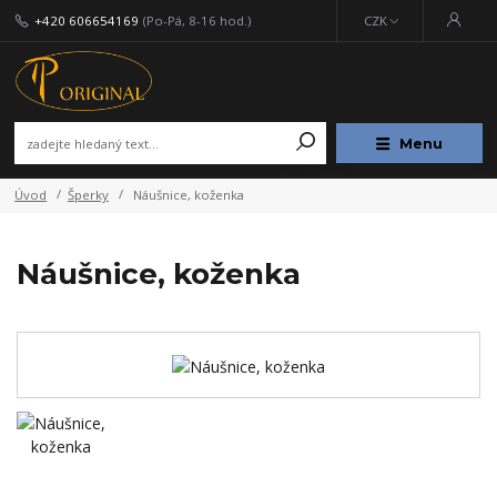
+420 606654169
(Po-Pá, 8-16 hod.)
CZK
Menu
Úvod
Šperky
Náušnice, koženka
Náušnice, koženka