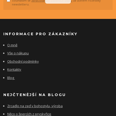
Souhlasím se
zpracováním osobních údajů
za účelem rozesílky
newsletteru.
INFORMACE PRO ZÁKAZNÍKY
O mně
Vše o nákupu
Obchodní podmínky
Kontakty
Blog
NEJČTENĚJŠÍ NA BLOGU
Zrcadlo na zeď v bohostylu, výroba
Něco o špercích z pryskyřice