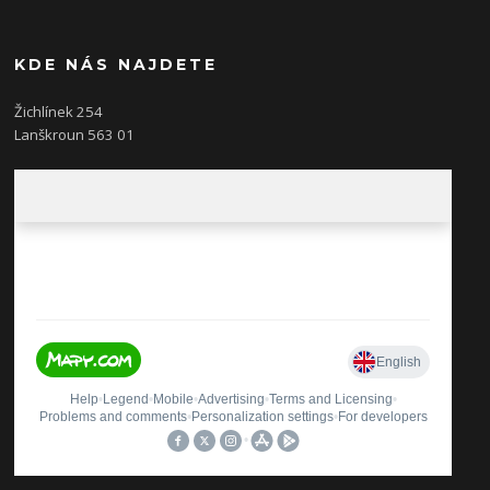
KDE NÁS NAJDETE
Žichlínek 254
Lanškroun 563 01