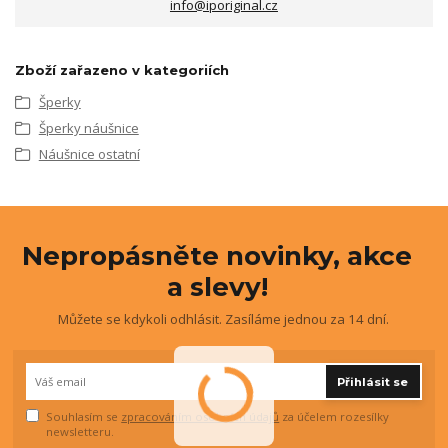
info@iporiginal.cz
Zboží zařazeno v kategoriích
Šperky
Šperky náušnice
Náušnice ostatní
Nepropásněte novinky, akce
a slevy!
Můžete se kdykoli odhlásit. Zasíláme jednou za 14 dní.
Přihlásit se
Souhlasím se
zpracováním osobních údajů
za účelem rozesílky
newsletteru.