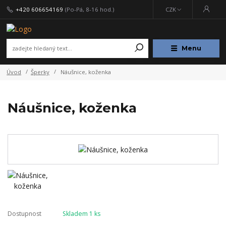
+420 606654169
(Po-Pá, 8-16 hod.)
CZK
Menu
Úvod
Šperky
Náušnice, koženka
Náušnice, koženka
Dostupnost
Skladem 1 ks