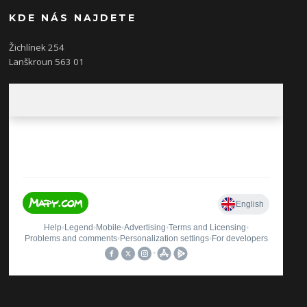
KDE NÁS NAJDETE
Žichlínek 254
Lanškroun 563 01