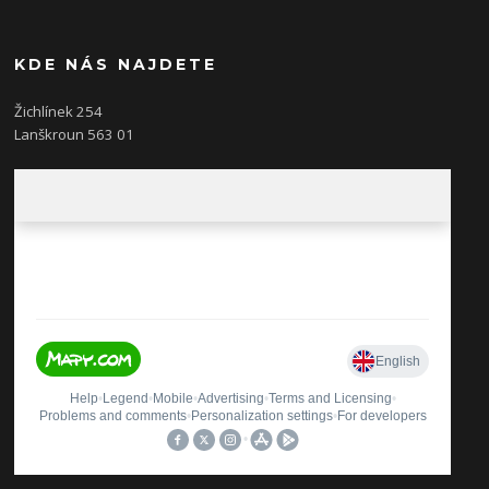
KDE NÁS NAJDETE
Žichlínek 254
Lanškroun 563 01