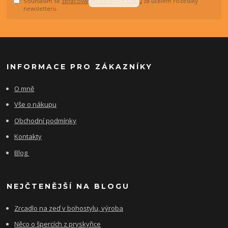
Souhlasím se
zpracováním osobních údajů
za účelem rozesílky
newsletteru.
INFORMACE PRO ZÁKAZNÍKY
O mně
Vše o nákupu
Obchodní podmínky
Kontakty
Blog
NEJČTENĚJŠÍ NA BLOGU
Zrcadlo na zeď v bohostylu, výroba
Něco o špercích z pryskyřice