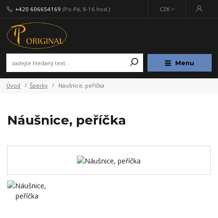
+420 606654169
(Po-Pá, 8-16 hod.)
CZK
Menu
Úvod
Šperky
Náušnice, peříčka
Náušnice, peříčka