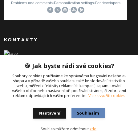
KONTAKTY
Ilona Pavlíčková
🍪 Jak byste rádi své cookies?
+420 606654169
(Po-Pá, 8-16 hod.)
Soubory cookies používáme ke správnému fungování našeho e-
shopu a v případě vašeho souhlasu také ke sledování statistik o
info@iporiginal.cz
webu, měření efektivity reklamních kampaní, zapamatování
vašeho oblíbeného nastavení při používání stránek, či zobrazení
reklam odpovídajících vašim preferencím.
Více k využití cookies
Nastavení
Souhlasím
Souhlas můžete odmítnout
zde
.
Vytvořeno na
Eshop-rychle.cz