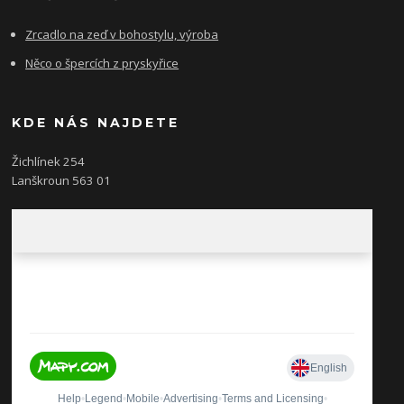
Zrcadlo na zeď v bohostylu, výroba
Něco o špercích z pryskyřice
KDE NÁS NAJDETE
Žichlínek 254
Lanškroun 563 01