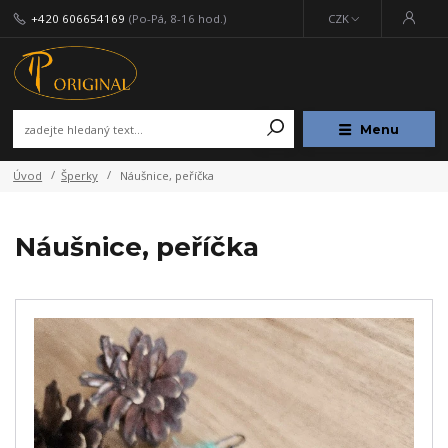
+420 606654169
(Po-Pá, 8-16 hod.)
CZK
Menu
Úvod
Šperky
Náušnice, peříčka
Náušnice, peříčka