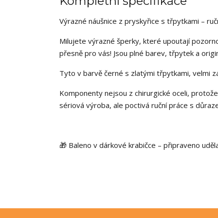
Kompletní specifikace
Výrazné náušnice z pryskyřice s třpytkami – ruč
Milujete výrazné šperky, které upoutají pozorn
přesně pro vás! Jsou plné barev, třpytek a origin
Tyto v barvě černé s zlatými třpytkami, velmi z
Komponenty nejsou z chirurgické oceli, protože
sériová výroba, ale poctivá ruční práce s důraze
🎁 Baleno v dárkové krabičce – připraveno uděla