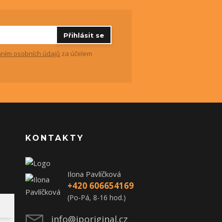
Přihlásit se
ním osobních údajů
za účelem
KONTAKTY
Ilona Pavlíčková
+420 606654169
(Po-Pá, 8-16 hod.)
info@iporiginal.cz