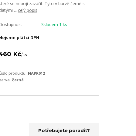
které se nebojí zazářit. Tyto v barvě černé s
zlatými ...
celý popis
Dostupnost
Skladem 1 ks
Nejsme plátci DPH
460 Kč
/
ks
Číslo produktu:
NAPR012
barva:
černá
Potřebujete poradit?