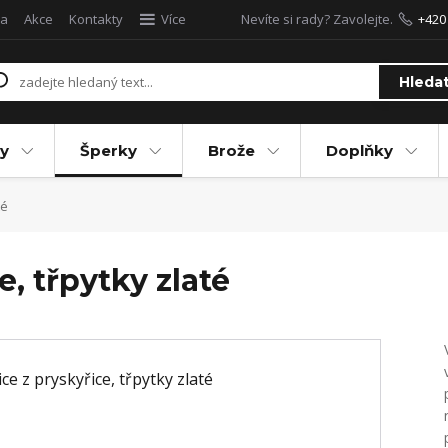
a
Akce
Kontakty
Více
Nevíte si rady? Zavolejte.
+420
Hleda
y
Šperky
Brože
Doplňky
té
, třpytky zlaté