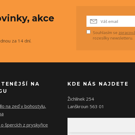
vinky, akce
Souhlasím se
zpracová
rozesílky newsletteru.
ednou za 14 dní.
ČTENĚJŠÍ NA
KDE NÁS NAJDETE
GU
Žichlínek 254
lo na zeď v bohostylu,
Lanškroun 563 01
ba
o špercích z pryskyřice