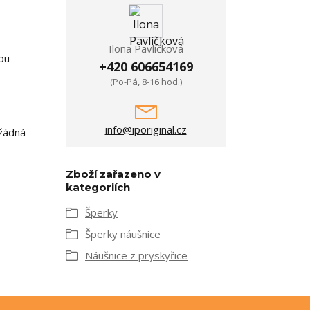
Ilona Pavlíčková
sou
+420 606654169
(Po-Pá, 8-16 hod.)
info@iporiginal.cz
 žádná
Zboží zařazeno v
kategoriích
Šperky
Šperky náušnice
Náušnice z pryskyřice