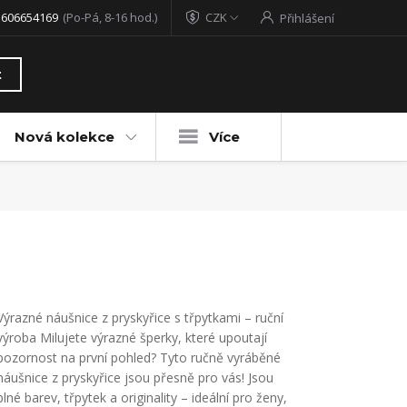
 606654169
(Po-Pá, 8-16 hod.)
CZK
Přihlášení
t
Nová kolekce
Více
Výrazné náušnice z pryskyřice s třpytkami – ruční
výroba Milujete výrazné šperky, které upoutají
pozornost na první pohled? Tyto ručně vyráběné
náušnice z pryskyřice jsou přesně pro vás! Jsou
plné barev, třpytek a originality – ideální pro ženy,