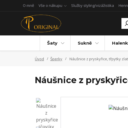
O mně
Vše o nákupu
Služby styling/vizážistika
Henn
Šaty
Sukně
Halenk
Úvod
Šperky
Náušnice z pryskyřice, třpytky zla
Náušnice z pryskyřice