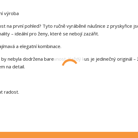
ní výroba
ost na první pohled? Tyto ručně vyráběné náušnice z pryskyřice j
ality – ideální pro ženy, které se nebojí zazářit.
ajímavá a elegatní kombinace.
 by nebyla dodržena barevnost. Každý kus je jedinečný originál –
m na detail.
t radost.