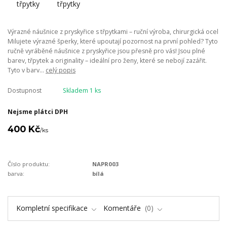
Výrazné náušnice z pryskyřice s třpytkami – ruční výroba, chirurgická ocel
Milujete výrazné šperky, které upoutají pozornost na první pohled? Tyto
ručně vyráběné náušnice z pryskyřice jsou přesně pro vás! Jsou plné
barev, třpytek a originality – ideální pro ženy, které se nebojí zazářit.
Tyto v barv...
celý popis
Dostupnost
Skladem 1 ks
Nejsme plátci DPH
400 Kč
/
ks
Číslo produktu:
NAPR003
barva:
bílá
Kompletní specifikace
Komentáře
0