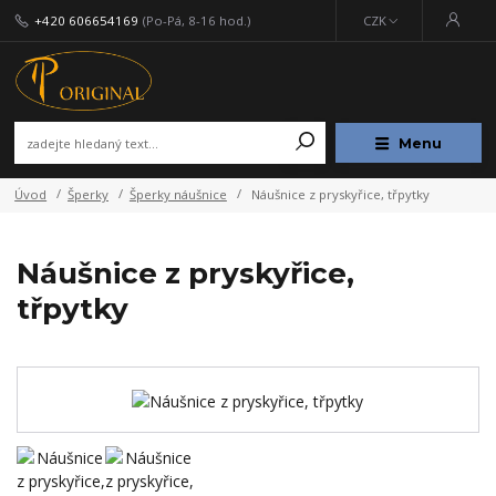
+420 606654169
(Po-Pá, 8-16 hod.)
CZK
Menu
Úvod
Šperky
Šperky náušnice
Náušnice z pryskyřice, třpytky
Náušnice z pryskyřice,
třpytky