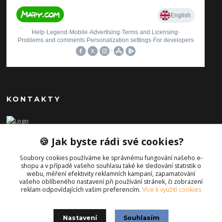
KONTAKTY
Ilona Pavlíčková
🍪 Jak byste rádi své cookies?
+420 606654169
(Po-Pá, 8-16 hod.)
Soubory cookies používáme ke správnému fungování našeho e-
shopu a v případě vašeho souhlasu také ke sledování statistik o
info@iporiginal.cz
webu, měření efektivity reklamních kampaní, zapamatování
vašeho oblíbeného nastavení při používání stránek, či zobrazení
reklam odpovídajících vašim preferencím.
Více k využití cookies
Nastavení
Souhlasím