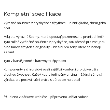
Kompletní specifikace
Výrazné náušnice z pryskyřice s třpytkami – ruční výroba, chirurgická
ocel
Milujete výrazné šperky, které upoutají pozornost na první pohled?
Tyto ručně vyráběné náušnice z pryskyřice jsou přesně pro vás! Jsou
plné barev, třpytek a originality – ideální pro ženy, které se nebojí
zazářit.
Tyto v barvě jemné s barevnými třpytkami
Komponenty z chirurgické oceli zajišťují komfort i pro citlivé uši a
dlouhou životnost. Každý kus je jedinečný originál – žádná sériová
výroba, ale poctivá ruční práce s důrazem na detail.
🎁 Baleno v dárkové krabičce – připraveno udělat radost.