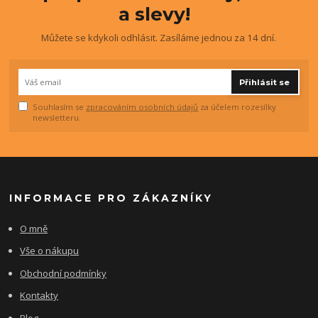
a slevy!
Můžete se kdykoli odhlásit. Zasíláme jednou za 14 dní.
Přihlásit se
Souhlasím se
zpracováním osobních údajů
za účelem rozesílky
newsletteru.
INFORMACE PRO ZÁKAZNÍKY
O mně
Vše o nákupu
Obchodní podmínky
Kontakty
Blog