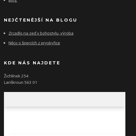
NEJČTENĚJŠÍ NA BLOGU
Zrcadlo na zeď v bohostylu, výroba
Něco o špercích z pryskyřice
KDE NÁS NAJDETE
Žichlínek 254
Lanškroun 563 01