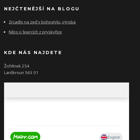
NEJČTENĚJŠÍ NA BLOGU
Zrcadlo na zeď v bohostylu, výroba
Něco o špercích z pryskyřice
KDE NÁS NAJDETE
Žichlínek 254
Lanškroun 563 01