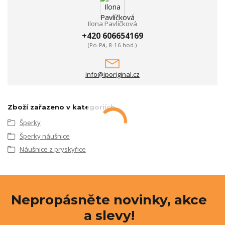
Ilona Pavlíčková
+420 606654169
(Po-Pá, 8-16 hod.)
info@iporiginal.cz
Zboží zařazeno v kategoriích
Šperky
Šperky náušnice
Náušnice z pryskyřice
Nepropásněte novinky, akce
a slevy!