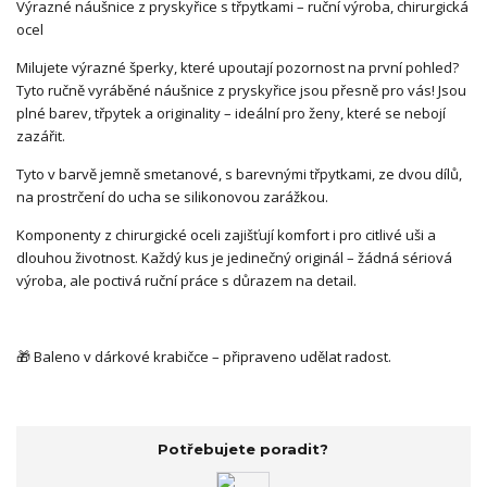
Výrazné náušnice z pryskyřice s třpytkami – ruční výroba, chirurgická
ocel
Milujete výrazné šperky, které upoutají pozornost na první pohled?
Tyto ručně vyráběné náušnice z pryskyřice jsou přesně pro vás! Jsou
plné barev, třpytek a originality – ideální pro ženy, které se nebojí
zazářit.
Tyto v barvě jemně smetanové, s barevnými třpytkami, ze dvou dílů,
na prostrčení do ucha se silikonovou zarážkou.
Komponenty z chirurgické oceli zajišťují komfort i pro citlivé uši a
dlouhou životnost. Každý kus je jedinečný originál – žádná sériová
výroba, ale poctivá ruční práce s důrazem na detail.
🎁 Baleno v dárkové krabičce – připraveno udělat radost.
Potřebujete poradit?