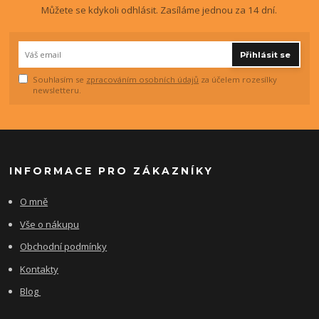
Můžete se kdykoli odhlásit. Zasíláme jednou za 14 dní.
Přihlásit se
Souhlasím se
zpracováním osobních údajů
za účelem rozesílky
newsletteru.
INFORMACE PRO ZÁKAZNÍKY
O mně
Vše o nákupu
Obchodní podmínky
Kontakty
Blog