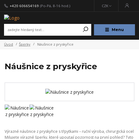
+420 606654169
(Po-Pá, 8-16 hod.)
CZK
Menu
Úvod
Šperky
Náušnice z pryskyřice
Náušnice z pryskyřice
Výrazné náušnice z pryskyřice s třpytkami – ruční výroba, chirurgická ocel
Milujete výrazné šperky, které upoutají pozornost na první pohled? Tyto