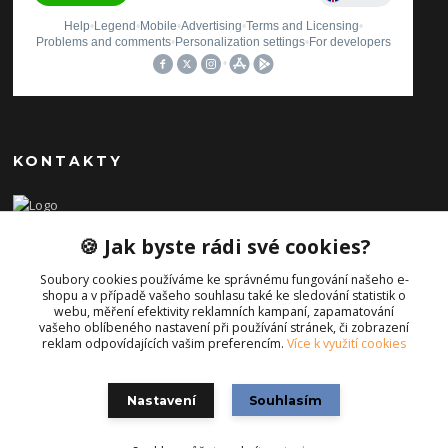
KONTAKTY
Ilona Pavlíčková
🍪 Jak byste rádi své cookies?
+420 606654169
(Po-Pá, 8-16 hod.)
Soubory cookies používáme ke správnému fungování našeho e-
shopu a v případě vašeho souhlasu také ke sledování statistik o
info@iporiginal.cz
webu, měření efektivity reklamních kampaní, zapamatování
vašeho oblíbeného nastavení při používání stránek, či zobrazení
reklam odpovídajících vašim preferencím.
Více k využití cookies
Nastavení
Souhlasím