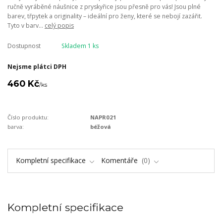
ručně vyráběné náušnice z pryskyřice jsou přesně pro vás! Jsou plné
barev, třpytek a originality – ideální pro ženy, které se nebojí zazářit.
Tyto v barv...
celý popis
Dostupnost
Skladem 1 ks
Nejsme plátci DPH
460 Kč
/
ks
Číslo produktu:
NAPR021
barva:
béžová
Kompletní specifikace
Komentáře
0
Kompletní specifikace