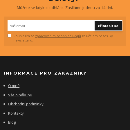
Můžete se kdykoli odhlásit. Zasíláme jednou za 14 dní.
Přihlásit se
Souhlasím se
zpracováním osobních údajů
za účelem rozesílky
newsletteru.
INFORMACE PRO ZÁKAZNÍKY
O mně
Vše o nákupu
Obchodní podmínky
Kontakty
Blog