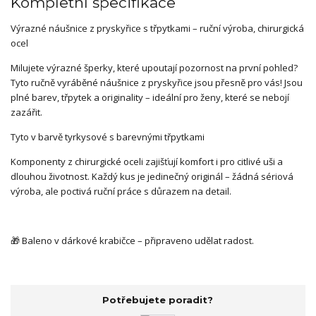
Kompletní specifikace
Výrazné náušnice z pryskyřice s třpytkami – ruční výroba, chirurgická
ocel
Milujete výrazné šperky, které upoutají pozornost na první pohled?
Tyto ručně vyráběné náušnice z pryskyřice jsou přesně pro vás! Jsou
plné barev, třpytek a originality – ideální pro ženy, které se nebojí
zazářit.
Tyto v barvě tyrkysové s barevnými třpytkami
Komponenty z chirurgické oceli zajišťují komfort i pro citlivé uši a
dlouhou životnost. Každý kus je jedinečný originál – žádná sériová
výroba, ale poctivá ruční práce s důrazem na detail.
🎁 Baleno v dárkové krabičce – připraveno udělat radost.
Potřebujete poradit?