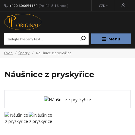
+420 606654169
(Po-Pá, 8-16 hod.)
CZK
Menu
Úvod
Šperky
Náušnice z pryskyřice
Náušnice z pryskyřice