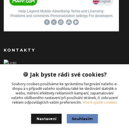
KONTAKTY
Ilona Pavlíčková
🍪 Jak byste rádi své cookies?
+420 606654169
(Po-Pá, 8-16 hod.)
Soubory cookies používáme ke správnému fungování našeho e-
shopu a v případě vašeho souhlasu také ke sledování statistik o
info@iporiginal.cz
webu, měření efektivity reklamních kampaní, zapamatování
vašeho oblíbeného nastavení při používání stránek, či zobrazení
reklam odpovídajících vašim preferencím.
Více k využití cookies
Nastavení
Souhlasím