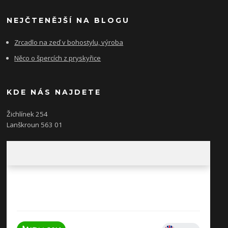
NEJČTENĚJŠÍ NA BLOGU
Zrcadlo na zeď v bohostylu, výroba
Něco o špercích z pryskyřice
KDE NÁS NAJDETE
Žichlínek 254
Lanškroun 563 01