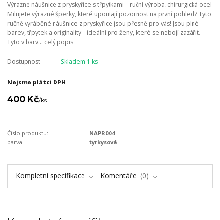
Výrazné náušnice z pryskyřice s třpytkami – ruční výroba, chirurgická ocel
Milujete výrazné šperky, které upoutají pozornost na první pohled? Tyto
ručně vyráběné náušnice z pryskyřice jsou přesně pro vás! Jsou plné
barev, třpytek a originality – ideální pro ženy, které se nebojí zazářit.
Tyto v barv...
celý popis
Dostupnost
Skladem 1 ks
Nejsme plátci DPH
400 Kč
/
ks
Číslo produktu:
NAPR004
barva:
tyrkysová
Kompletní specifikace
Komentáře
0