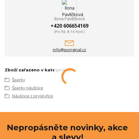
Ilona Pavlíčková
+420 606654169
(Po-Pá, 8-16 hod.)
info@iporiginal.cz
Zboží zařazeno v kategoriích
Šperky
Šperky náušnice
Náušnice z pryskyřice
Nepropásněte novinky, akce
a slevy!