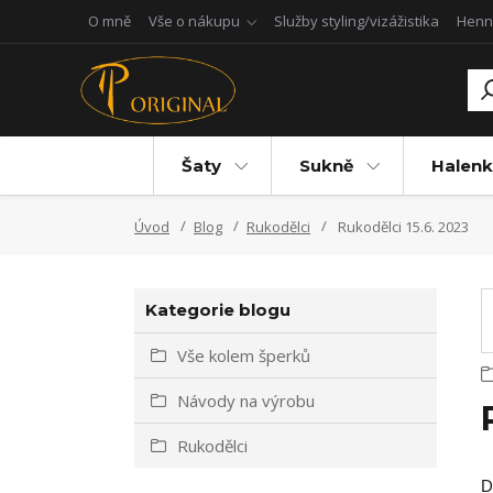
O mně
Vše o nákupu
Služby styling/vizážistika
Henn
Šaty
Sukně
Halenk
Úvod
Blog
Rukodělci
Rukodělci 15.6. 2023
Kategorie blogu
Vše kolem šperků
Návody na výrobu
Rukodělci
D