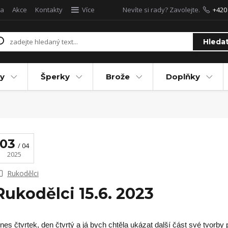
a
Akce
Kontakty
Více
Nevíte si rady? Zavolejte.
+420
Hleda
y
Šperky
Brože
Doplňky
03
04
2025
Rukodělci
Rukodělci 15.6. 2023
nes čtvrtek, den čtvrtý a já bych chtěla ukázat další část své tvorby 