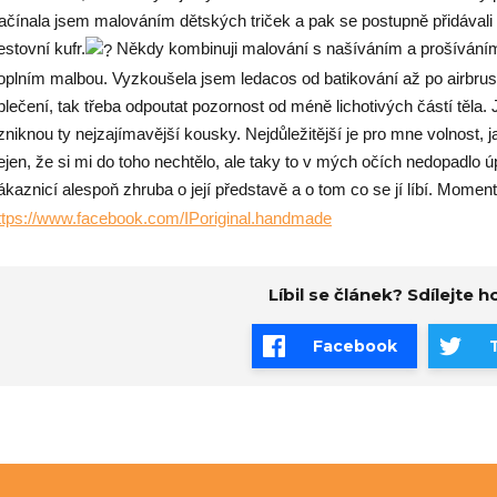
ačínala jsem malováním dětských triček a pak se postupně přidávali d
estovní kufr.
Někdy kombinuji malování s našíváním a prošíváním,
oplním malbou. Vyzkoušela jsem ledacos od batikování až po airbrus
blečení, tak třeba odpoutat pozornost od méně lichotivých částí těla.
zniknou ty nejzajímavější kousky. Nejdůležitější je pro mne volnost, j
ejen, že si mi do toho nechtělo, ale taky to v mých očích nedopadlo
ákaznicí alespoň zhruba o její představě a o tom co se jí líbí. Moment
ttps://www.facebook.com/IPoriginal.handmade
Líbil se článek? Sdílejte ho
Facebook