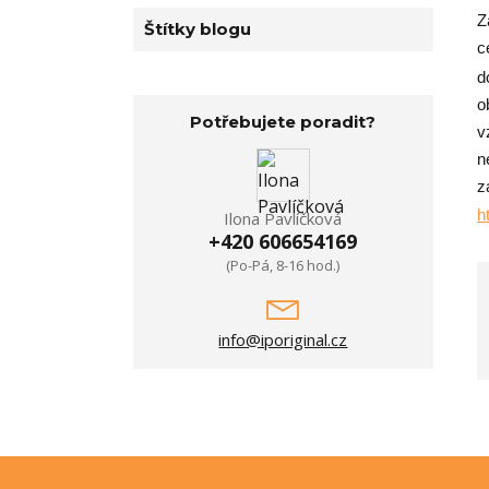
Z
Štítky blogu
c
d
o
Potřebujete poradit?
v
n
z
h
Ilona Pavlíčková
+420 606654169
(Po-Pá, 8-16 hod.)
info@iporiginal.cz