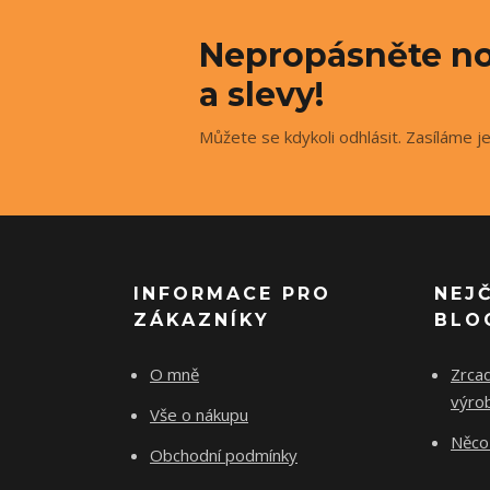
Nepropásněte no
a slevy!
Můžete se kdykoli odhlásit. Zasíláme j
INFORMACE PRO
NEJ
ZÁKAZNÍKY
BLO
O mně
Zrcad
výro
Vše o nákupu
Něco 
Obchodní podmínky