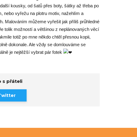
alší kousky, od šatů přes boty, šátky až třeba po
 nebo vyřežu na plotru motiv, nažehlím a
h. Malováním můžeme vyřešit jak příliš průhledné
 Je tolik možností a většinou z neplánovaných věcí
akmile totiž po mne někdo chtěl přesnou kopii,
 úplně dokonale. Ale vždy se domlouváme se
álně je nejtěžší vybrat pár fotek
 s přáteli
Twitter