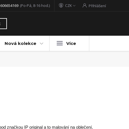
 606654169
(Po-Pá, 8-16 hod.)
CZK
Přihlášení
t
Nová kolekce
Více
pod značkou IP original a to malování na oblečení.