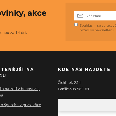
vinky, akce
Souhlasím se
zpracová
rozesílky newsletteru.
ednou za 14 dní.
ČTENĚJŠÍ NA
KDE NÁS NAJDETE
GU
Žichlínek 254
lo na zeď v bohostylu,
Lanškroun 563 01
ba
o špercích z pryskyřice