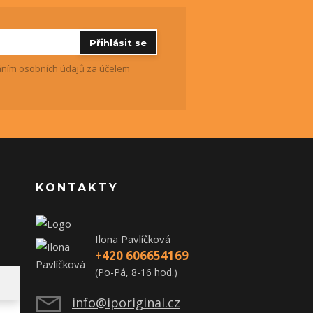
Přihlásit se
ním osobních údajů
za účelem
KONTAKTY
Ilona Pavlíčková
+420 606654169
(Po-Pá, 8-16 hod.)
info@iporiginal.cz